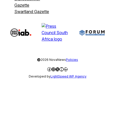
Gazette
Swartland Gazette
©
2026 NovaNews
Policies
Facebook
Instagram
X
YouTube
LinkedIn
Developed by
LightSpeed WP Agency