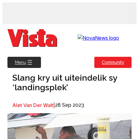
Skip
to
content
Community
Menu
Slang kry uit uiteindelik sy
‘landingsplek’
Alet Van Der Walt
|
28 Sep 2023