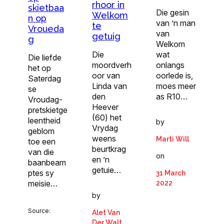
rhoor in
skietbaa
Die gesin
Welkom
n op
van ’n man
te
Vroueda
van
getuig
g
Welkom
Die
wat
Die liefde
moordverh
onlangs
het op
oor van
oorlede is,
Saterdag
Linda van
moes meer
se
den
as R10…
Vroudag-
Heever
pretskietge
(60) het
leentheid
by
Vrydag
geblom
weens
Marti Will
toe een
beurtkrag
van die
on
en ’n
baanbeam
getuie…
ptes sy
31 March
meisie…
2022
by
Source:
Alet Van
Der Walt