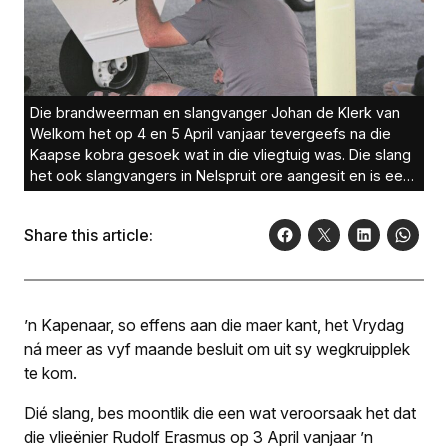
Die brandweerman en slangvanger Johan de Klerk van
Welkom het op 4 en 5 April vanjaar tevergeefs na die
Kaapse kobra gesoek wat in die vliegtuig was. Die slang
het ook slangvangers in Nelspruit ore aangesit en is eers
die afgelope Vrydag gevang.Foto: Verskaf
Share this article:
’n Kapenaar, so effens aan die maer kant, het Vrydag
ná meer as vyf maande besluit om uit sy wegkruipplek
te kom.
Dié slang, bes moontlik die een wat veroorsaak het dat
die vlieënier Rudolf Erasmus op 3 April vanjaar ’n