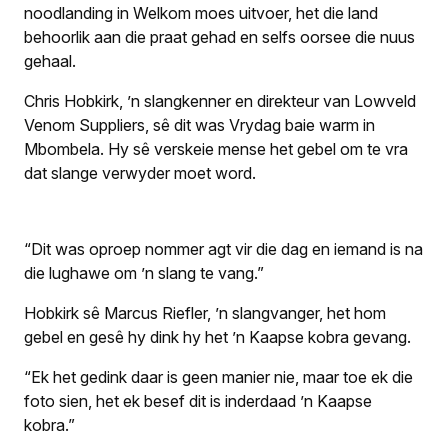
noodlanding in Welkom moes uitvoer, het die land
behoorlik aan die praat gehad en selfs oorsee die nuus
gehaal.
Chris Hobkirk, ’n slangkenner en direkteur van Lowveld
Venom Suppliers, sê dit was Vrydag baie warm in
Mbombela. Hy sê verskeie mense het gebel om te vra
dat slange verwyder moet word.
“Dit was oproep nommer agt vir die dag en iemand is na
die lughawe om ’n slang te vang.”
Hobkirk sê Marcus Riefler, ’n slangvanger, het hom
gebel en gesê hy dink hy het ’n Kaapse kobra gevang.
“Ek het gedink daar is geen manier nie, maar toe ek die
foto sien, het ek besef dit is inderdaad ’n Kaapse
kobra.”