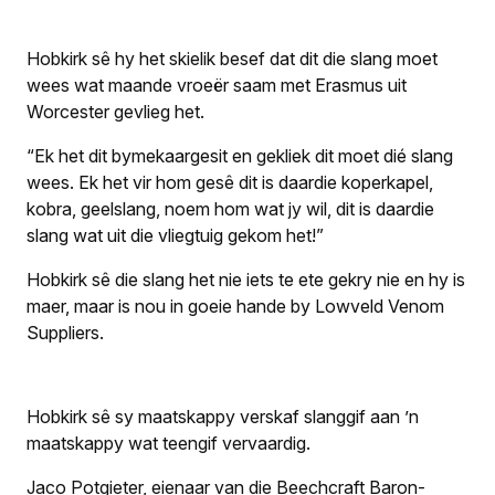
Hobkirk sê hy het skielik besef dat dit die slang moet
wees wat maande vroeër saam met Erasmus uit
Worcester gevlieg het.
“Ek het dit bymekaargesit en gekliek dit moet dié slang
wees. Ek het vir hom gesê dit is daardie koperkapel,
kobra, geelslang, noem hom wat jy wil, dit is daardie
slang wat uit die vliegtuig gekom het!”
Hobkirk sê die slang het nie iets te ete gekry nie en hy is
maer, maar is nou in goeie hande by Lowveld Venom
Suppliers.
Hobkirk sê sy maatskappy verskaf slanggif aan ’n
maatskappy wat teengif vervaardig.
Jaco Potgieter, eienaar van die Beechcraft Baron-