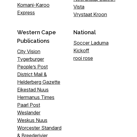
Komani-Karoo
Vista
Express
Vrystaat Kroon
Western Cape
National
Publications
Soccer Laduma
Kickoff
City Vision
rooi rose
Tygerburger
People’s Post
District Mail &
Helderberg Gazette
Eikestad Nuus
Hermanus Times
Paarl Post
Weslander
Weskus Nuus
Worcester Standard
& Breederivier