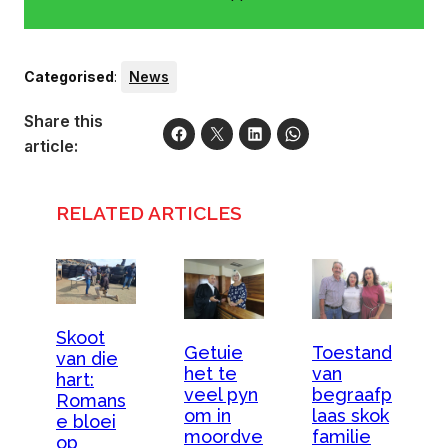
Categorised
:
News
Share this
article:
RELATED ARTICLES
Skoot
Getuie
Toestand
van die
het te
van
hart:
veel pyn
begraafp
Romans
om in
laas skok
e bloei
moordve
familie
op