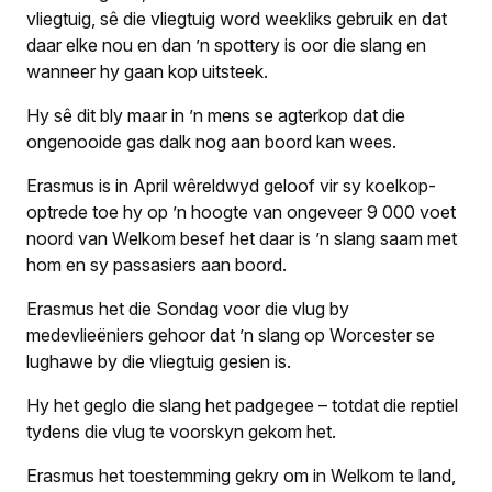
vliegtuig, sê die vliegtuig word weekliks gebruik en dat
daar elke nou en dan ’n spottery is oor die slang en
wanneer hy gaan kop uitsteek.
Hy sê dit bly maar in ’n mens se agterkop dat die
ongenooide gas dalk nog aan boord kan wees.
Erasmus is in April wêreldwyd geloof vir sy koelkop-
optrede toe hy op ’n hoogte van ongeveer 9 000 voet
noord van Welkom besef het daar is ’n slang saam met
hom en sy passasiers aan boord.
Erasmus het die Sondag voor die vlug by
medevlieëniers gehoor dat ’n slang op Worcester se
lughawe by die vliegtuig gesien is.
Hy het geglo die slang het padgegee – totdat die reptiel
tydens die vlug te voorskyn gekom het.
Erasmus het toestemming gekry om in Welkom te land,