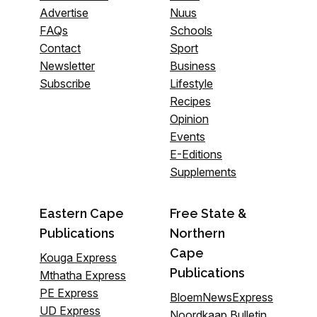
Advertise
Nuus
FAQs
Schools
Contact
Sport
Newsletter
Business
Subscribe
Lifestyle
Recipes
Opinion
Events
E-Editions
Supplements
Eastern Cape
Free State &
Publications
Northern
Cape
Kouga Express
Publications
Mthatha Express
PE Express
BloemNewsExpress
UD Express
Noordkaap Bulletin