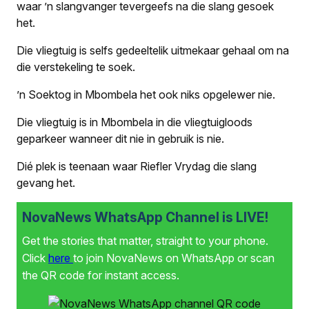
waar ’n slangvanger tevergeefs na die slang gesoek
het.
Die vliegtuig is selfs gedeeltelik uitmekaar gehaal om na
die verstekeling te soek.
’n Soektog in Mbombela het ook niks opgelewer nie.
Die vliegtuig is in Mbombela in die vliegtuigloods
geparkeer wanneer dit nie in gebruik is nie.
Dié plek is teenaan waar Riefler Vrydag die slang
gevang het.
NovaNews WhatsApp Channel is LIVE!
Get the stories that matter, straight to your phone.
Click
here
to join NovaNews on WhatsApp or scan
the QR code for instant access.