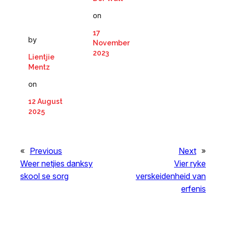
on
17
by
November
2023
Lientjie
Mentz
on
12 August
2025
«
Previous
Next
»
Weer netjies danksy
Vier ryke
skool se sorg
verskeidenheid van
erfenis