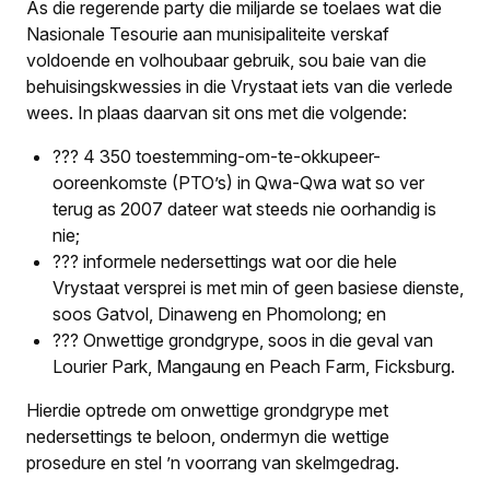
As die regerende party die miljarde se toelaes wat die
Nasionale Tesourie aan munisipaliteite verskaf
voldoende en volhoubaar gebruik, sou baie van die
behuisingskwessies in die Vrystaat iets van die verlede
wees. In plaas daarvan sit ons met die volgende:
??? 4 350 toestemming-om-te-okkupeer-
ooreenkomste (PTO’s) in Qwa-Qwa wat so ver
terug as 2007 dateer wat steeds nie oorhandig is
nie;
??? informele nedersettings wat oor die hele
Vrystaat versprei is met min of geen basiese dienste,
soos Gatvol, Dinaweng en Phomolong; en
??? Onwettige grondgrype, soos in die geval van
Lourier Park, Mangaung en Peach Farm, Ficksburg.
Hierdie optrede om onwettige grondgrype met
nedersettings te beloon, ondermyn die wettige
prosedure en stel ’n voorrang van skelmgedrag.