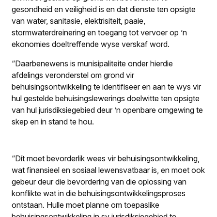
gesondheid en veiligheid is en dat dienste ten opsigte
van water, sanitasie, elektrisiteit, paaie,
stormwaterdreinering en toegang tot vervoer op ’n
ekonomies doeltreffende wyse verskaf word.
“Daarbenewens is munisipaliteite onder hierdie
afdelings veronderstel om grond vir
behuisingsontwikkeling te identifiseer en aan te wys vir
hul gestelde behuisingslewerings doelwitte ten opsigte
van hul jurisdiksiegebied deur ’n openbare omgewing te
skep en in stand te hou.
“Dít moet bevorderlik wees vir behuisingsontwikkeling,
wat finansieel en sosiaal lewensvatbaar is, en moet ook
gebeur deur die bevordering van die oplossing van
konflikte wat in die behuisingsontwikkelingsproses
ontstaan. Hulle moet planne om toepaslike
behuisingsontwikkeling in sy jurisdiksiegebied te