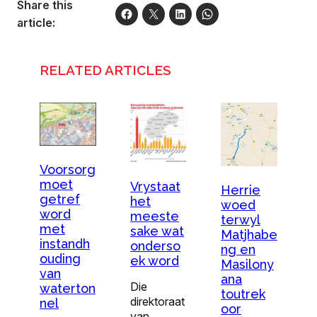
Share this
article:
RELATED ARTICLES
Voorsorg
moet
Vrystaat
Herrie
getref
het
woed
word
meeste
terwyl
met
sake wat
Matjhabe
instandh
onderso
ng en
ouding
ek word
Masilony
van
ana
Die
waterton
toutrek
direktoraat
nel
oor
van