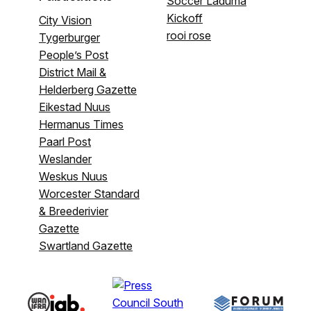
Soccer Laduma
Kickoff
City Vision
rooi rose
Tygerburger
People’s Post
District Mail &
Helderberg Gazette
Eikestad Nuus
Hermanus Times
Paarl Post
Weslander
Weskus Nuus
Worcester Standard
& Breederivier
Gazette
Swartland Gazette