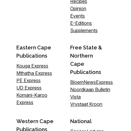
Recipes
Opinion
Events
E-Editions
Supplements
Eastern Cape
Free State &
Publications
Northern
Cape
Kouga Express
Publications
Mthatha Express
PE Express
BloemNewsExpress
UD Express
Noordkaap Bulletin
Komani-Karoo
Vista
Express
Vrystaat Kroon
Western Cape
National
Publications