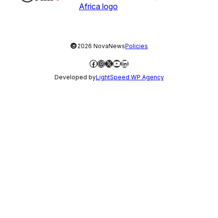
©
2026 NovaNews
Policies
Facebook
Instagram
X
YouTube
LinkedIn
Developed by
LightSpeed WP Agency