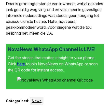
Daar is groot agterstande van inwoners wat al dekades
lank geduldig wag vir grond en vele meer in gevestigde
informele nedersettings wat steeds geen toegang tot
basiese dienste het nie. Hulle moet eers
geakkommodeer word, voor diegene wat die tou
gespring het, meen die DA.
NovaNews WhatsApp Channel is LIVE!
Get the stories that matter, straight to your phone.
Click
here
to join NovaNews on WhatsApp or scan
the QR code for instant access.
Categorised
:
News