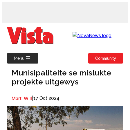
Skip
to
content
Community
Menu
Munisipaliteite se mislukte
projekte uitgewys
Marti Will
|
17 Oct 2024