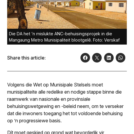
Die DA het ’n mislukte ANC-behuisingsprojek in die
Mangaung Metro Munisipaliteit blootgelê. Foto: Verskaf
Share this article:
Volgens die Wet op Munisipale Stelsels moet
munisipaliteite alle redelike en nodige stappe binne die
raamwerk van nasionale en provinsiale
behuisingswetgewing en -beleid neem, om te verseker
dat die inwoners toegang het tot voldoende behuising
op ’n progressiewe basis.
Dít moet geskied op grond wat bevorderlik vir