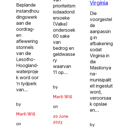
Virginia
Beplande
prioriteitsm
instandhou
isdaadond
Die
dingswerk
ersoeke
voorgestel
aan die
(Valke)
de
oordrag-
ondersoek
aanpassin
en
60 sake
g in
aflewering
van
afbakening
stonnels
bedrog en
sodat
van die
geldwasse
Virginia in
Lesotho-
ry
die
Hoogland-
waarvan
Masilonya
waterproje
11 op…
na-
k word oor
munisipalit
’n tydperk
eit ingesluit
by
van…
word,
Marti Will
veroorsaa
k opslae
by
on
en…
Marti Will
20 June
2023
on
by