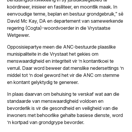
koördineer, inisieer en fasiliteer, en moontlik maak. In
eenvoudige terme, beplan en bestuur grondgebruik,” sê
David Mc Kay, DA en departement van samewerkende
regering (Cogta)-woordvoerder in die Vrystaatse
Wetgewer.
Opposisiepartye meen die ANC-bestuurde plaaslike
munisipaliteite in die Vrystaat het gekies om
menswaardigheid en integriteit vir ’n kontantkoei te
verruil. Daar word beweer dat menslike nedersettings ’n
middel tot ’n doel geword het vir die ANC om stemme
en kontant gelyktydig te genereer.
In plaas daarvan om behuising te verskaf wat aan die
standaarde van menswaardigheid voldoen en
bevorderlik is vir die gesondheid en veiligheid van die
inwoners met behoorlike gehalte basiese dienste, word
’n kortpad van grondgrype bevorder.