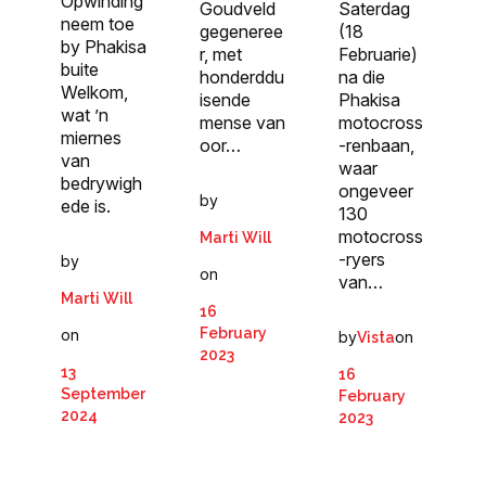
Opwinding
Goudveld
Saterdag
neem toe
gegeneree
(18
by Phakisa
r, met
Februarie)
buite
honderddu
na die
Welkom,
isende
Phakisa
wat ’n
mense van
motocross
miernes
oor…
-renbaan,
van
waar
bedrywigh
ongeveer
by
ede is.
130
motocross
Marti Will
-ryers
by
on
van…
Marti Will
16
February
on
by
on
Vista
2023
13
16
September
February
2024
2023