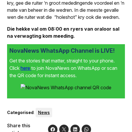
kry, gee die ruiter ‘n groot mededingende voordeel en ‘n
mate van beheer in die wedren. In die meeste gevalle
wen die ruiter wat die “holeshot” kry ook die wedren.
Die hekke val om 08:00 en ryers van oraloor sal
na verwagting kom meeding.
NovaNews WhatsApp Channel is LIVE!
Get the stories that matter, straight to your phone.
Click
here
to join NovaNews on WhatsApp or scan
the QR code for instant access.
Categorised
:
News
Share this