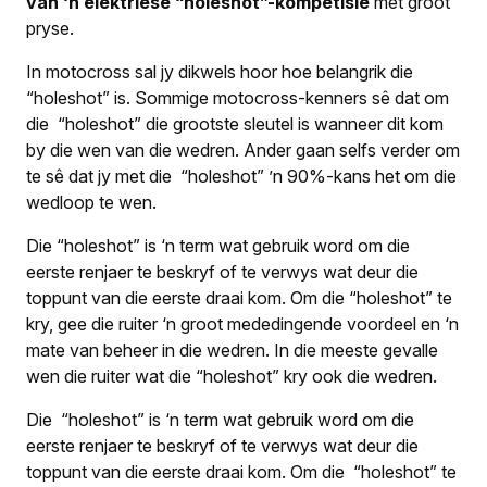
van ‘n elektriese “holeshot”-kompetisie
met groot
pryse.
In motocross sal jy dikwels hoor hoe belangrik die
“holeshot” is. Sommige motocross-kenners sê dat om
die “holeshot” die grootste sleutel is wanneer dit kom
by die wen van die wedren. Ander gaan selfs verder om
te sê dat jy met die “holeshot” ’n 90%-kans het om die
wedloop te wen.
Die “holeshot” is ‘n term wat gebruik word om die
eerste renjaer te beskryf of te verwys wat deur die
toppunt van die eerste draai kom. Om die “holeshot” te
kry, gee die ruiter ‘n groot mededingende voordeel en ‘n
mate van beheer in die wedren. In die meeste gevalle
wen die ruiter wat die “holeshot” kry ook die wedren.
Die “holeshot” is ‘n term wat gebruik word om die
eerste renjaer te beskryf of te verwys wat deur die
toppunt van die eerste draai kom. Om die “holeshot” te