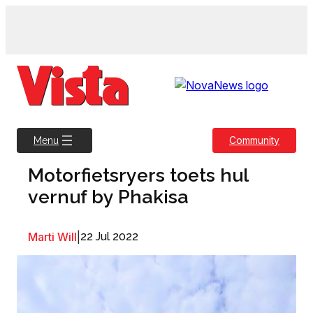
Skip
to
content
Community
Menu
Motorfietsryers toets hul
vernuf by Phakisa
Marti Will
|
22 Jul 2022