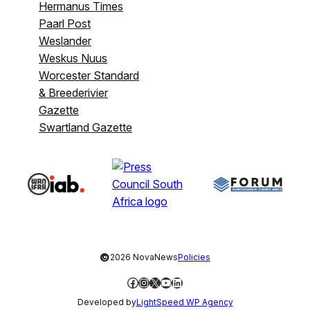
Hermanus Times
Paarl Post
Weslander
Weskus Nuus
Worcester Standard
& Breederivier
Gazette
Swartland Gazette
©
2026 NovaNews
Policies
Facebook
Instagram
X
YouTube
LinkedIn
Developed by
LightSpeed WP Agency