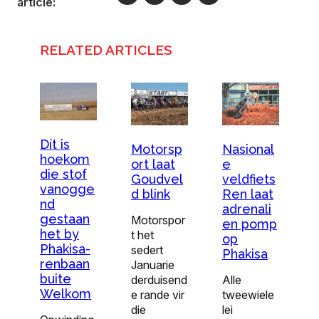
article:
RELATED ARTICLES
Dít is
Motorsp
Nasional
hoekom
ort laat
e
die stof
Goudvel
veldfiets
vanogge
d blink
Ren laat
nd
adrenali
gestaan
Motorspor
en pomp
het by
t het
op
Phakisa-
sedert
Phakisa
renbaan
Januarie
buite
derduisend
Alle
Welkom
e rande vir
tweewiele
die
lei