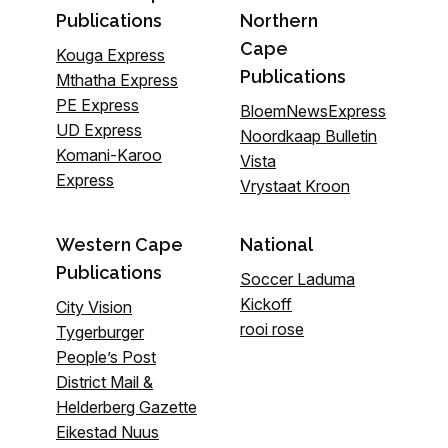
Publications
Northern
Cape
Kouga Express
Publications
Mthatha Express
PE Express
BloemNewsExpress
UD Express
Noordkaap Bulletin
Komani-Karoo
Vista
Express
Vrystaat Kroon
Western Cape
National
Publications
Soccer Laduma
Kickoff
City Vision
rooi rose
Tygerburger
People’s Post
District Mail &
Helderberg Gazette
Eikestad Nuus