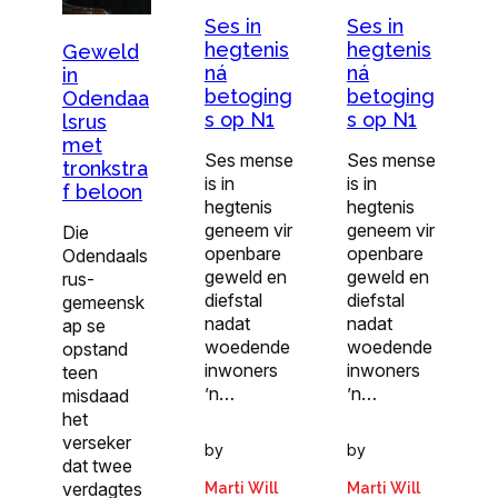
Ses in
Ses in
hegtenis
hegtenis
Geweld
ná
ná
in
betoging
betoging
Odendaa
s op N1
s op N1
lsrus
met
Ses mense
Ses mense
tronkstra
is in
is in
f beloon
hegtenis
hegtenis
geneem vir
geneem vir
Die
openbare
openbare
Odendaals
geweld en
geweld en
rus-
diefstal
diefstal
gemeensk
nadat
nadat
ap se
woedende
woedende
opstand
inwoners
inwoners
teen
’n…
’n…
misdaad
het
verseker
by
by
dat twee
verdagtes
Marti Will
Marti Will