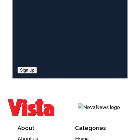
e
d
)
Sign Up
About
Categories
About us
Home