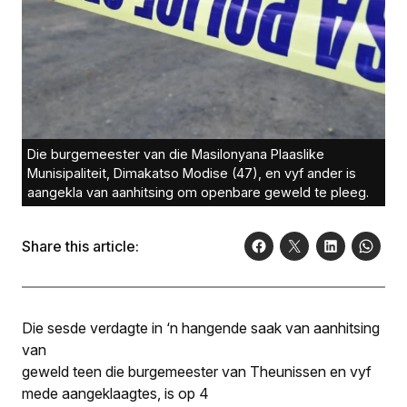
Die burgemeester van die Masilonyana Plaaslike
Munisipaliteit, Dimakatso Modise (47), en vyf ander is
aangekla van aanhitsing om openbare geweld te pleeg.
Share this article:
Die sesde verdagte in ‘n hangende saak van aanhitsing
van
geweld teen die burgemeester van Theunissen en vyf
mede aangeklaagtes, is op 4