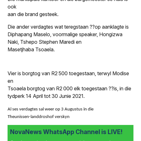
ook
aan die brand gesteek.
Die ander verdagtes wat teregstaan ??op aanklagte is
Diphapang Maselo, voormalige speaker, Hongizwa
Naki, Tshepo Stephen Maredi en
Masetjhaba Tsoaela.
Vier is borgtog van R2 500 toegestaan, terwyl Modise
en
Tsoaela borgtog van R2 000 elk toegestaan ??is, in die
tydperk 14 April tot 30 Junie 2021.
Al ses verdagtes sal weer op 3 Augustus in die
Theunissen-landdroshof verskyn
NovaNews WhatsApp Channel is LIVE!