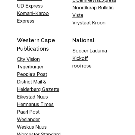
BloemNewsExpress
UD Express
Noordkaap Bulletin
Komani-Karoo
Vista
Express
Vrystaat Kroon
Western Cape
National
Publications
Soccer Laduma
Kickoff
City Vision
rooi rose
Tygerburger
People’s Post
District Mail &
Helderberg Gazette
Eikestad Nuus
Hermanus Times
Paarl Post
Weslander
Weskus Nuus
Worcester Standard