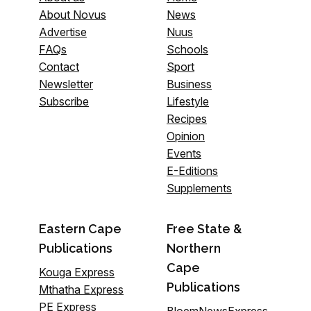
About Novus
News
Advertise
Nuus
FAQs
Schools
Contact
Sport
Newsletter
Business
Subscribe
Lifestyle
Recipes
Opinion
Events
E-Editions
Supplements
Eastern Cape
Free State &
Publications
Northern
Cape
Kouga Express
Publications
Mthatha Express
PE Express