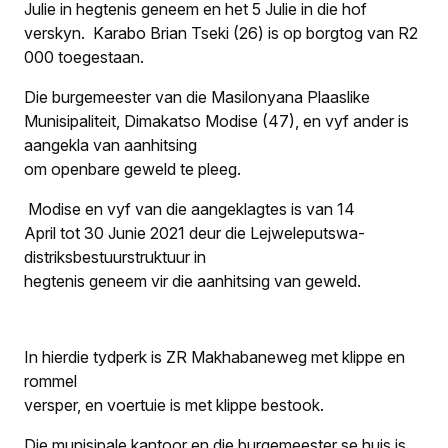
Julie in hegtenis geneem en het 5 Julie in die hof
verskyn. Karabo Brian Tseki (26) is op borgtog van R2
000 toegestaan.
Die burgemeester van die Masilonyana Plaaslike
Munisipaliteit, Dimakatso Modise (47), en vyf ander is
aangekla van aanhitsing
om openbare geweld te pleeg.
Modise en vyf van die aangeklagtes is van 14
April tot 30 Junie 2021 deur die Lejweleputswa-
distriksbestuurstruktuur in
hegtenis geneem vir die aanhitsing van geweld.
In hierdie tydperk is ZR Makhabaneweg met klippe en
rommel
versper, en voertuie is met klippe bestook.
Die munisipale kantoor en die burgemeester se huis is