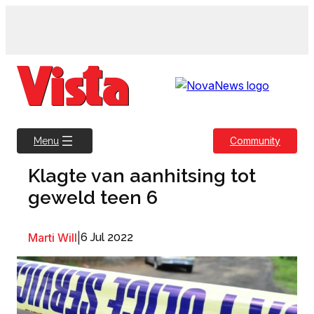
Skip
to
content
Community
Menu
Klagte van aanhitsing tot
geweld teen 6
Marti Will
|
6 Jul 2022