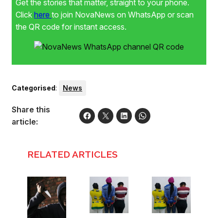
Get the stories that matter, straight to your phone.
Click
here
to join NovaNews on WhatsApp or scan
the QR code for instant access.
Categorised
:
News
Share this
article:
RELATED ARTICLES