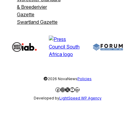
& Breederivier
Gazette
Swartland Gazette
©
2026 NovaNews
Policies
Facebook
Instagram
X
YouTube
LinkedIn
Developed by
LightSpeed WP Agency