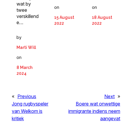
wat by
on
on
twee
verskillend
15 August
18 August
e…
2022
2022
by
Marti Will
on
8 March
2024
«
Previous
Next
»
Jong rugbyspeler
Boere wat onwettige
van Welkom is
immigrante indiens neem
kritiek
aangevat