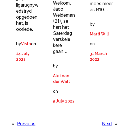
Welkom,
moes meer
ligarugbyw
Jaco
as R10…
edstryd
Weideman
opgedoen
(21), se
het, is
by
hart het
oorlede.
Saterdag
Marti Will
verskeie
on
by
on
Vista
kere
gaan…
31 March
14 July
2022
2022
by
Alet van
der Walt
on
5 July 2022
«
Previous
Next
»