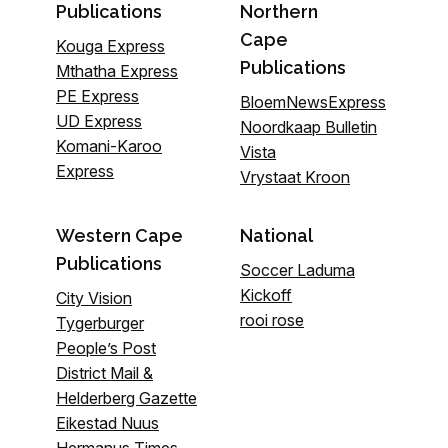
Publications
Northern
Cape
Kouga Express
Publications
Mthatha Express
PE Express
BloemNewsExpress
UD Express
Noordkaap Bulletin
Komani-Karoo
Vista
Express
Vrystaat Kroon
Western Cape
National
Publications
Soccer Laduma
Kickoff
City Vision
rooi rose
Tygerburger
People’s Post
District Mail &
Helderberg Gazette
Eikestad Nuus
Hermanus Times