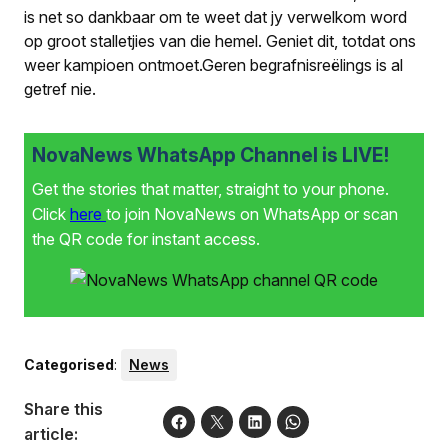
is net so dankbaar om te weet dat jy verwelkom word
op groot stalletjies van die hemel. Geniet dit, totdat ons
weer kampioen ontmoet.Geren begrafnisreëlings is al
getref nie.
NovaNews WhatsApp Channel is LIVE!
Get the stories that matter, straight to your phone.
Click
here
to join NovaNews on WhatsApp or scan
the QR code for instant access.
Categorised
:
News
Share this
article: