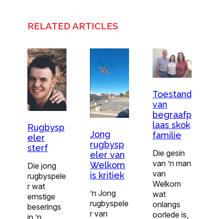
RELATED ARTICLES
Toestand
van
begraafp
laas skok
Rugbysp
Jong
familie
eler
rugbysp
sterf
Die gesin
eler van
van ’n man
Welkom
Die jong
van
is kritiek
rugbyspele
Welkom
r wat
’n Jong
wat
ernstige
rugbyspele
onlangs
beserings
r van
oorlede is,
in ’n