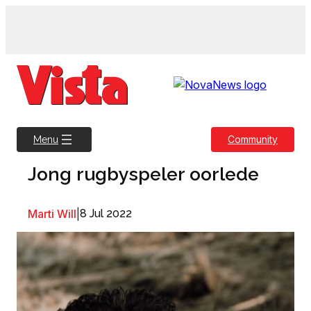
Skip
to
content
Community
Menu
Jong rugbyspeler oorlede
Marti Will
|
8 Jul 2022