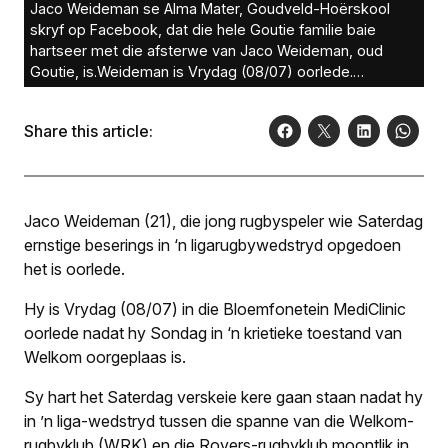
Jaco Weideman se Alma Mater, Goudveld-Hoërskool
skryf op Facebook, dat die hele Goutie familie baie
hartseer met die afsterwe van Jaco Weideman, oud
Goutie, is.Weideman is Vrydag (08/07) oorlede.
Facebook
Share this article:
Jaco Weideman (21), die jong rugbyspeler wie Saterdag
ernstige beserings in ‘n ligarugbywedstryd opgedoen
het is oorlede.
Hy is Vrydag (08/07) in die Bloemfonetein MediClinic
oorlede nadat hy Sondag in ‘n krietieke toestand van
Welkom oorgeplaas is.
Sy hart het Saterdag verskeie kere gaan staan nadat hy
in ’n liga-wedstryd tussen die spanne van die Welkom-
rugbyklub (WRK) en die Rovers-rugbyklub moontlik in