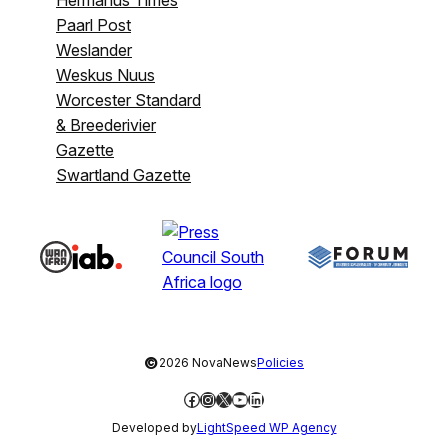
Paarl Post
Weslander
Weskus Nuus
Worcester Standard
& Breederivier
Gazette
Swartland Gazette
©
2026 NovaNews
Policies
Facebook
Instagram
X
YouTube
LinkedIn
Developed by
LightSpeed WP Agency