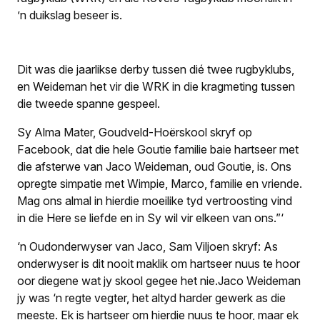
’n duikslag beseer is.
Dit was die jaarlikse derby tussen dié twee rugbyklubs,
en Weideman het vir die WRK in die kragmeting tussen
die tweede spanne gespeel.
Sy Alma Mater, Goudveld-Hoërskool skryf op
Facebook, dat die hele Goutie familie baie hartseer met
die afsterwe van Jaco Weideman, oud Goutie, is. Ons
opregte simpatie met Wimpie, Marco, familie en vriende.
Mag ons almal in hierdie moeilike tyd vertroosting vind
in die Here se liefde en in Sy wil vir elkeen van ons.”‘
‘n Oudonderwyser van Jaco, Sam Viljoen skryf: As
onderwyser is dit nooit maklik om hartseer nuus te hoor
oor diegene wat jy skool gegee het nie.Jaco Weideman
jy was ‘n regte vegter, het altyd harder gewerk as die
meeste. Ek is hartseer om hierdie nuus te hoor, maar ek