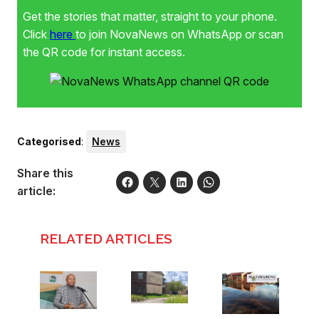
Get the stories that matter, straight to your phone.
Click
here
to join NovaNews on WhatsApp or scan
the QR code for instant access.
Categorised
:
News
Share this
article:
RELATED ARTICLES