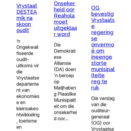
Onseker
Vrystaat
OG
heid oor
DESTEA
bevestig
Reahola
mik na
Vrystaats
moet
skoon
e
uitgeklaa
oudit
regering
r word
se
’n
onvermo
Die
Ongekwali
ë om
Demokrati
fiseerde
ineenge
ese
oudit-
storte
Alliansie
uitkoms vir
munisipal
(DA) doen
die
iteite
'n beroep
Vrystaatse
reg te
op
departeme
ruk
Matjhaben
nt van
g Plaaslike
ekonomies
Die verslag
Munisipalit
e en
van die
eit om die
kleinsakeo
ouditeur-
onsekerhei
ntwikkeling
generaal
d oor…
, toerisme
(OG) oor
en
Vrystaatse