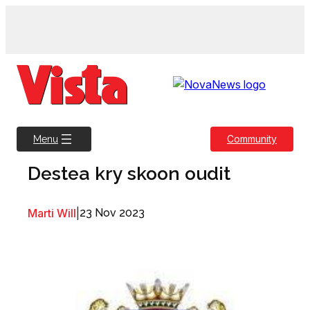
Skip
to
content
Community
Menu
Destea kry skoon oudit
Marti Will
|
23 Nov 2023