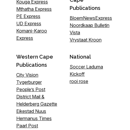
Kouga Express
Publications
Mthatha Express
PE Express
BloemNewsExpress
UD Express
Noordkaap Bulletin
Komani-Karoo
Vista
Express
Vrystaat Kroon
Western Cape
National
Publications
Soccer Laduma
Kickoff
City Vision
rooi rose
Tygerburger
People’s Post
District Mail &
Helderberg Gazette
Eikestad Nuus
Hermanus Times
Paarl Post