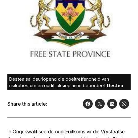
Destea sal deurlopend die doeltreffendheid van
risikobestuur en oudit-aksieplanne beoordeel.
Destea
Share this article:
’n Ongekwalifiseerde oudit-uitkoms vir die Vrystaatse