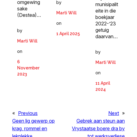
omgewing
by
munisipalit
sake
eite in die
Marti Will
(Destea)…
boekjaar
on
2022-’23
getuig
by
1 April 2025
daarvan…
Marti Will
on
by
6
Marti Will
November
on
2023
11 April
2024
«
Previous
Next
»
Geen lig gewerp op
Gebrek aan steun aan
krag, rommel en
Vrystaatse boere dra by
lekplekke
tot werksverliese