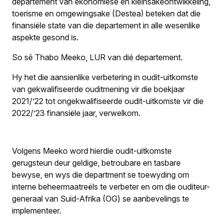
departement van ekonomiese en kleinsakeontwikkeling,
toerisme en omgewingsake (Destea) beteken dat die
finansiële state van die departement in alle wesenlike
aspekte gesond is.
So sê Thabo Meeko, LUR van dié departement.
Hy het die aansienlike verbetering in oudit-uitkomste
van gekwalifiseerde ouditmening vir die boekjaar
2021/’22 tot ongekwalifiseerde oudit-uitkomste vir die
2022/’23 finansiële jaar, verwelkom.
Volgens Meeko word hierdie oudit-uitkomste
gerugsteun deur geldige, betroubare en tasbare
bewyse, en wys die department se toewyding om
interne beheermaatreëls te verbeter en om die ouditeur-
generaal van Suid-Afrika (OG) se aanbevelings te
implementeer.