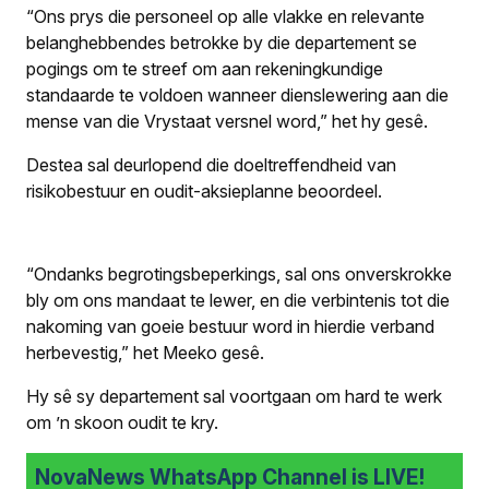
“Ons prys die personeel op alle vlakke en relevante
belanghebbendes betrokke by die departement se
pogings om te streef om aan rekeningkundige
standaarde te voldoen wanneer dienslewering aan die
mense van die Vrystaat versnel word,” het hy gesê.
Destea sal deurlopend die doeltreffendheid van
risikobestuur en oudit-aksieplanne beoordeel.
“Ondanks begrotingsbeperkings, sal ons onverskrokke
bly om ons mandaat te lewer, en die verbintenis tot die
nakoming van goeie bestuur word in hierdie verband
herbevestig,” het Meeko gesê.
Hy sê sy departement sal voortgaan om hard te werk
om ’n skoon oudit te kry.
NovaNews WhatsApp Channel is LIVE!