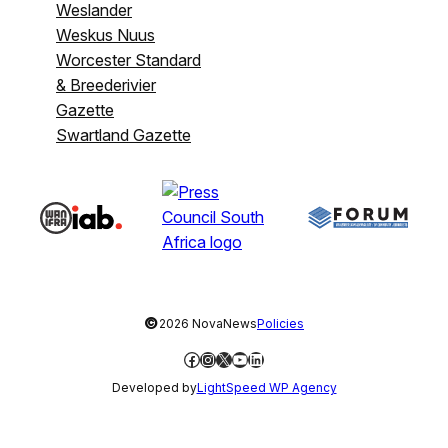
Weslander
Weskus Nuus
Worcester Standard
& Breederivier
Gazette
Swartland Gazette
©
2026 NovaNews
Policies
Facebook
Instagram
X
YouTube
LinkedIn
Developed by
LightSpeed WP Agency