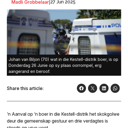
Madli Grobbelaar
|
27 Jun 2025
Johan van Biljon (70) wat in die Kestell-distrik boer, is op
Donderdag 26 Junie op sy plaas oorrompel, erg
aangerand en beroof.
Share this article:
‘n Aanval op ‘n boer in die Kestell-distrik het skokgolwe
deur die gemeenskap gestuur en drie verdagtes is
steeds op vrye voet.