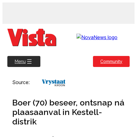
Skip
to
content
Community
Menu
Source:
Boer (70) beseer, ontsnap ná
plaasaanval in Kestell-
distrik