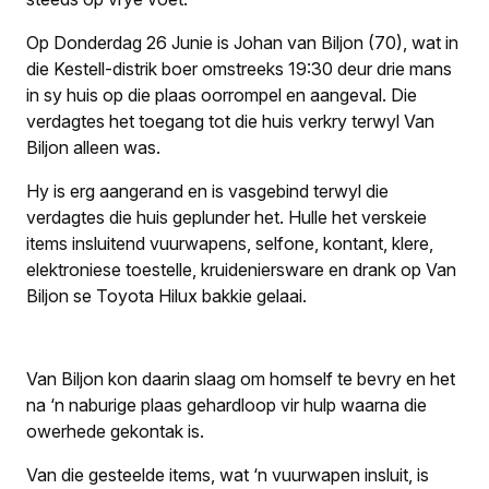
Op Donderdag 26 Junie is Johan van Biljon (70), wat in
die Kestell-distrik boer omstreeks 19:30 deur drie mans
in sy huis op die plaas oorrompel en aangeval. Die
verdagtes het toegang tot die huis verkry terwyl Van
Biljon alleen was.
Hy is erg aangerand en is vasgebind terwyl die
verdagtes die huis geplunder het. Hulle het verskeie
items insluitend vuurwapens, selfone, kontant, klere,
elektroniese toestelle, kruideniersware en drank op Van
Biljon se Toyota Hilux bakkie gelaai.
Van Biljon kon daarin slaag om homself te bevry en het
na ‘n naburige plaas gehardloop vir hulp waarna die
owerhede gekontak is.
Van die gesteelde items, wat ‘n vuurwapen insluit, is