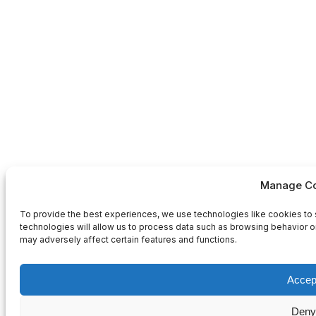
Manage Co
To provide the best experiences, we use technologies like cookies to 
technologies will allow us to process data such as browsing behavior or
may adversely affect certain features and functions.
Accep
Deny