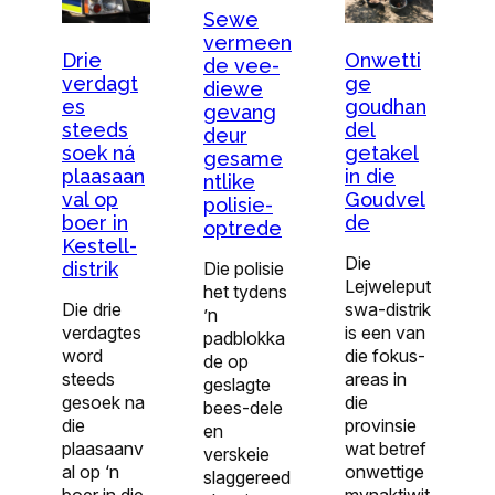
Sewe
vermeen
Drie
Onwetti
de vee-
verdagt
ge
diewe
es
goudhan
gevang
steeds
del
deur
soek ná
getakel
gesame
plaasaan
in die
ntlike
val op
Goudvel
polisie-
boer in
de
optrede
Kestell-
Die
Die polisie
distrik
Lejweleput
het tydens
Die drie
swa-distrik
’n
verdagtes
is een van
padblokka
word
die fokus-
de op
steeds
areas in
geslagte
gesoek na
die
bees-dele
die
provinsie
en
plaasaanv
wat betref
verskeie
al op ‘n
onwettige
slaggereed