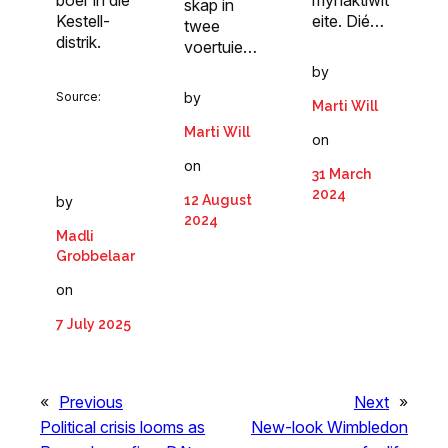
boer in die
mynaktiwit
skap in
Kestell-
eite. Dié…
twee
distrik.
voertuie…
by
by
Source:
Marti Will
Marti Will
on
on
31 March
2024
12 August
by
2024
Madli
Grobbelaar
on
7 July 2025
«
Previous
Next
»
Political crisis looms as
New-look Wimbledon