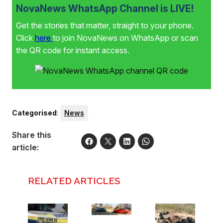
NovaNews WhatsApp Channel is LIVE!
Get the stories that matter, straight to your phone.
Click
here
to join NovaNews on WhatsApp or scan
the QR code for instant access.
Categorised
:
News
Share this
article:
RELATED ARTICLES