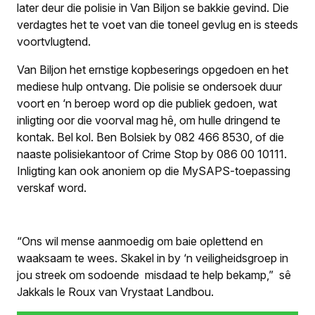
later deur die polisie in Van Biljon se bakkie gevind. Die
verdagtes het te voet van die toneel gevlug en is steeds
voortvlugtend.
Van Biljon het ernstige kopbeserings opgedoen en het
mediese hulp ontvang. Die polisie se ondersoek duur
voort en ‘n beroep word op die publiek gedoen, wat
inligting oor die voorval mag hê, om hulle dringend te
kontak. Bel kol. Ben Bolsiek by 082 466 8530, of die
naaste polisiekantoor of Crime Stop by 086 00 10111.
Inligting kan ook anoniem op die MySAPS-toepassing
verskaf word.
“Ons wil mense aanmoedig om baie oplettend en
waaksaam te wees. Skakel in by ‘n veiligheidsgroep in
jou streek om sodoende misdaad te help bekamp,” sê
Jakkals le Roux van Vrystaat Landbou.