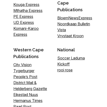
Cape
Kouga Express
Publications
Mthatha Express
PE Express
BloemNewsExpress
UD Express
Noordkaap Bulletin
Komani-Karoo
Vista
Express
Vrystaat Kroon
Western Cape
National
Publications
Soccer Laduma
Kickoff
City Vision
rooi rose
Tygerburger
People’s Post
District Mail &
Helderberg Gazette
Eikestad Nuus
Hermanus Times
Paarl Post