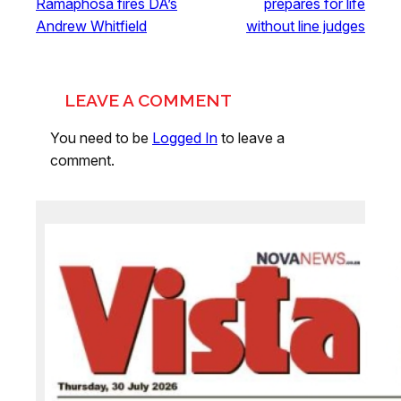
Ramaphosa fires DA’s
prepares for life
Andrew Whitfield
without line judges
LEAVE A COMMENT
You need to be
Logged In
to leave a
comment.