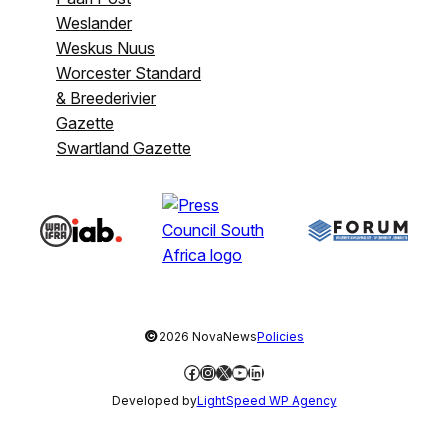
Weslander
Weskus Nuus
Worcester Standard
& Breederivier
Gazette
Swartland Gazette
©
2026 NovaNews
Policies
Facebook
Instagram
X
YouTube
LinkedIn
Developed by
LightSpeed WP Agency