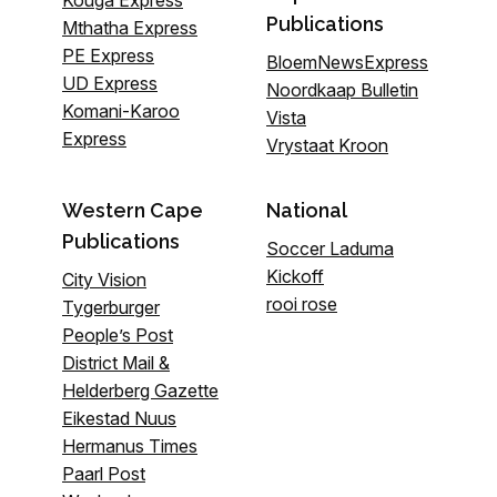
Kouga Express
Publications
Mthatha Express
PE Express
BloemNewsExpress
UD Express
Noordkaap Bulletin
Komani-Karoo
Vista
Express
Vrystaat Kroon
Western Cape
National
Publications
Soccer Laduma
Kickoff
City Vision
rooi rose
Tygerburger
People’s Post
District Mail &
Helderberg Gazette
Eikestad Nuus
Hermanus Times
Paarl Post