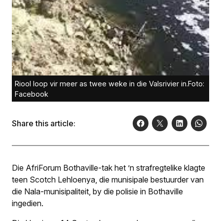
Riool loop vir meer as twee weke in die Valsrivier in.Foto:
Facebook
Share this article:
Die AfriForum Bothaville-tak het ’n strafregtelike klagte
teen Scotch Lehloenya, die munisipale bestuurder van
die Nala-munisipaliteit, by die polisie in Bothaville
ingedien.