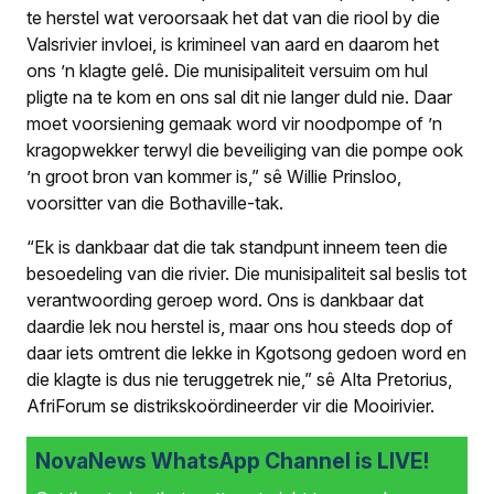
te herstel wat veroorsaak het dat van die riool by die
Valsrivier invloei, is krimineel van aard en daarom het
ons ’n klagte gelê. Die munisipaliteit versuim om hul
pligte na te kom en ons sal dit nie langer duld nie. Daar
moet voorsiening gemaak word vir noodpompe of ’n
kragopwekker terwyl die beveiliging van die pompe ook
’n groot bron van kommer is,” sê Willie Prinsloo,
voorsitter van die Bothaville-tak.
“Ek is dankbaar dat die tak standpunt inneem teen die
besoedeling van die rivier. Die munisipaliteit sal beslis tot
verantwoording geroep word. Ons is dankbaar dat
daardie lek nou herstel is, maar ons hou steeds dop of
daar iets omtrent die lekke in Kgotsong gedoen word en
die klagte is dus nie teruggetrek nie,” sê Alta Pretorius,
AfriForum se distrikskoördineerder vir die Mooirivier.
NovaNews WhatsApp Channel is LIVE!