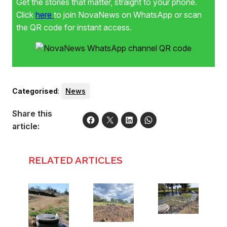
Get the stories that matter, straight to your phone.
Click
here
to join NovaNews on WhatsApp or scan
the QR code for instant access.
Categorised
:
News
Share this
article:
RELATED ARTICLES