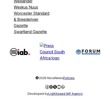
Weslander
Weskus Nuus
Worcester Standard
& Breederivier
Gazette
Swartland Gazette
©
2026 NovaNews
Policies
Facebook
Instagram
X
YouTube
LinkedIn
Developed by
LightSpeed WP Agency