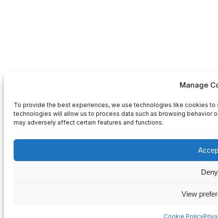
Manage Co
To provide the best experiences, we use technologies like cookies to 
technologies will allow us to process data such as browsing behavior or
may adversely affect certain features and functions.
Accep
Deny
View prefe
Cookie Policy
Priv