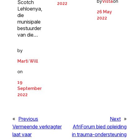
by
on
Vista
Scotch
2022
Lehloenya,
26 May
die
2022
munisipale
bestuurder
van die…
by
Marti Will
on
19
September
2022
«
Previous
Next
»
Vermeende verkragter
AfriForum bied opleiding
laat vaar
in trauma-ondersteuning