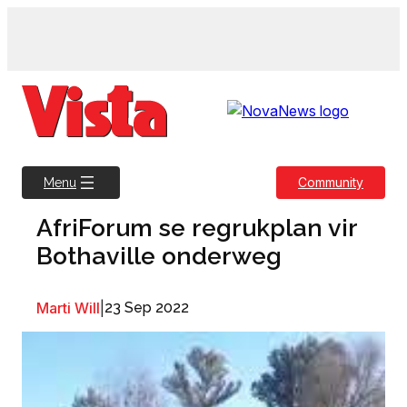
Skip
to
content
Community
Menu
AfriForum se regrukplan vir
Bothaville onderweg
Marti Will
|
23 Sep 2022