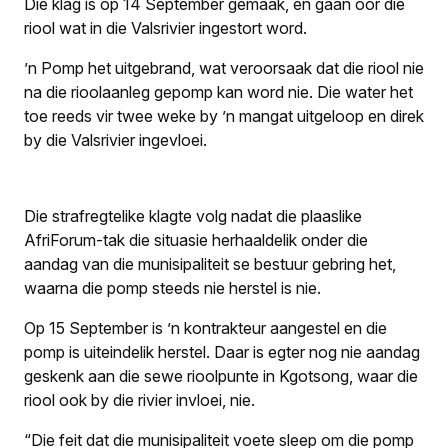
Die klag is op 14 September gemaak, en gaan oor die
riool wat in die Valsrivier ingestort word.
’n Pomp het uitgebrand, wat veroorsaak dat die riool nie
na die rioolaanleg gepomp kan word nie. Die water het
toe reeds vir twee weke by ’n mangat uitgeloop en direk
by die Valsrivier ingevloei.
Die strafregtelike klagte volg nadat die plaaslike
AfriForum-tak die situasie herhaaldelik onder die
aandag van die munisipaliteit se bestuur gebring het,
waarna die pomp steeds nie herstel is nie.
Op 15 September is ’n kontrakteur aangestel en die
pomp is uiteindelik herstel. Daar is egter nog nie aandag
geskenk aan die sewe rioolpunte in Kgotsong, waar die
riool ook by die rivier invloei, nie.
“Die feit dat die munisipaliteit voete sleep om die pomp