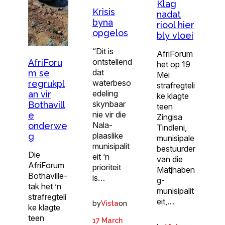
Klag
Krisis
nadat
byna
riool hier
opgelos
bly vloei
“Dit is
AfriForum
ontstellend
AfriForu
het op 19
dat
m se
Mei
waterbeso
regrukpl
strafregteli
edeling
an vir
ke klagte
skynbaar
Bothavill
teen
nie vir die
e
Zingisa
Nala-
onderwe
Tindleni,
plaaslike
g
munisipale
munisipalit
bestuurder
Die
eit ’n
van die
AfriForum
prioriteit
Matjhaben
Bothaville-
is…
g-
tak het ’n
munisipalit
strafregteli
eit,…
by
on
Vista
ke klagte
teen
17 March