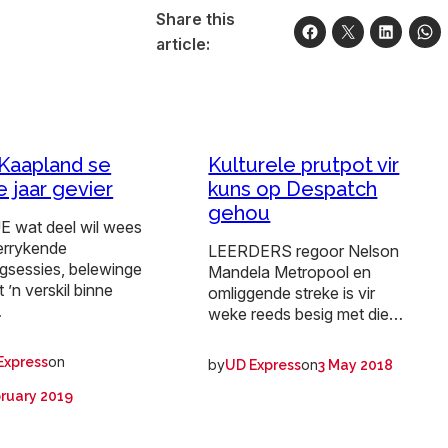
Share this
article:
Kaapland se
Kulturele prutpot vir
e jaar gevier
kuns op Despatch
gehou
 wat deel wil wees
errykende
LEERDERS regoor Nelson
ingsessies, belewinge
Mandela Metropool en
 ’n verskil binne
omliggende streke is vir
…
weke reeds besig met die…
on
Express
by
on
UD Express
3 May 2018
ruary 2019