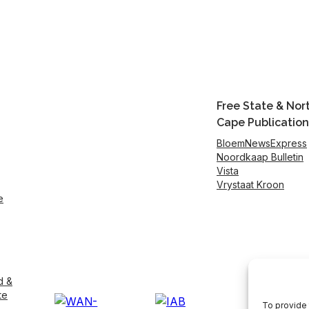
Free State & Nor
Cape Publication
BloemNewsExpress
Noordkaap Bulletin
Vista
Vrystaat Kroon
e
d &
te
To provide 