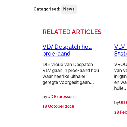
Categorised
:
News
RELATED ARTICLES
VLV Despatch hou
VLV 
proe-aand
85st
DIE vroue van Despatch
VROUE
VLV gaan ’n proe-aand hou
van v
waar heerlike uithaler
inligt
geregte voorgesit gaan…
en wat
hulle
by
on
UD Express
by
UD 
18 October 2018
28 Feb