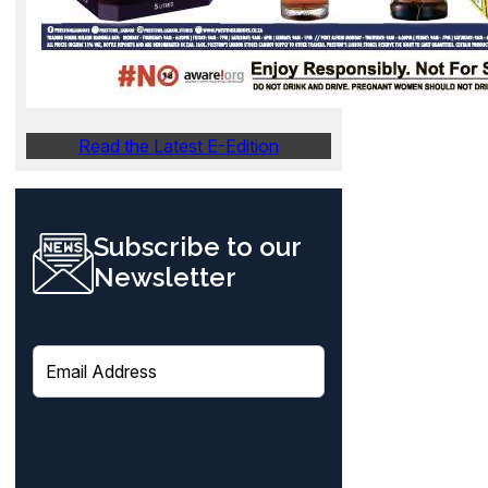
Read the Latest E-Edition
Subscribe to our
Newsletter
E
m
a
i
l