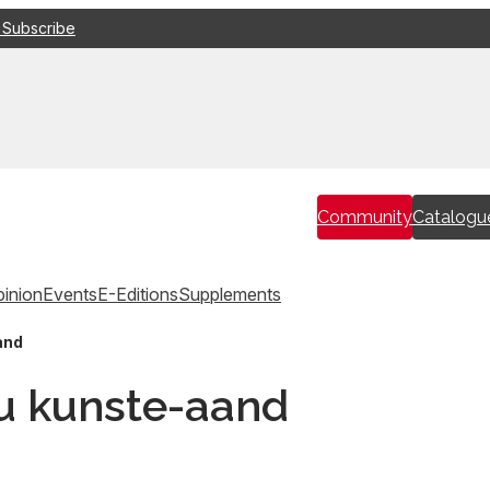
 Subscribe
Community
Catalogu
inion
Events
E-Editions
Supplements
and
u kunste-aand