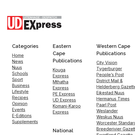
Categories
Eastern
Western Cape
Cape
Publications
Home
Publications
News
City Vision
Nuus
Tygerburger
Kouga
Schools
People’s Post
Express
Sport
District Mail &
Mthatha
Business
Helderberg Gazett
Express
Lifestyle
Eikestad Nuus
PE Express
Recipes
Hermanus Times
UD Express
Opinion
Paarl Post
Komani-Karoo
Events
Weslander
Express
E-Editions
Weskus Nuus
Supplements
Worcester Standar
Breederivier Gazet
National
Swartland Gazette