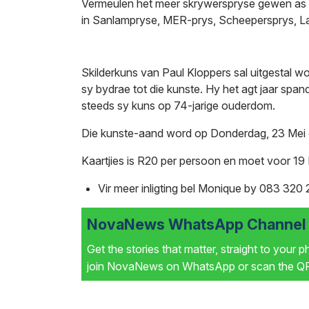
Vermeulen het meer skrywerspryse gewen as di
in Sanlampryse, MER-prys, Scheepersprys, 
Skilderkuns van Paul Kloppers sal uitgestal wor
sy bydrae tot die kunste. Hy het agt jaar spa
steeds sy kuns op 74-jarige ouderdom.
Die kunste-aand word op Donderdag, 23 Mei
Kaartjies is R20 per persoon en moet voor 19
Vir meer inligting bel Monique by 083 32
NovaNews WhatsApp Channel i
Get the stories that matter, straight to your 
join NovaNews on WhatsApp or scan the QR 