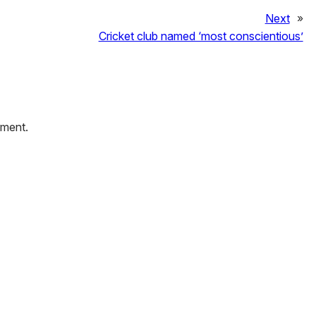
Next
»
Cricket club named ‘most conscientious’
mment.