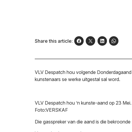
Share this article:
VLV Despatch hou volgende Donderdagaand ’n
kunstenaars se werke uitgestal sal word.
VLV Despatch hou ’n kunste-aand op 23 Mei. Hi
Foto:VERSKAF
Die gasspreker van die aand is die bekroonde 