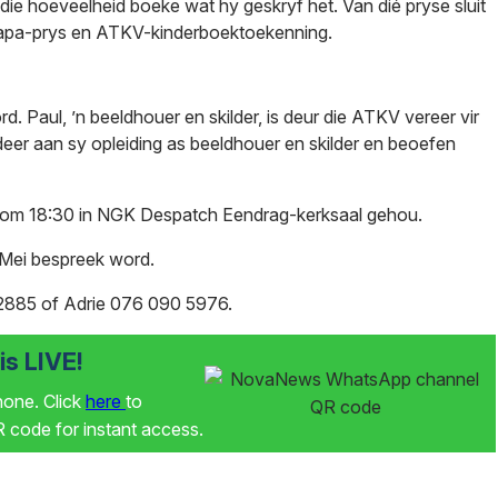
e hoeveelheid boeke wat hy geskryf het. Van dié pryse sluit
Lapa-prys en ATKV-kinderboektoekenning.
d. Paul, ’n beeldhouer en skilder, is deur die ATKV vereer vir
ndeer aan sy opleiding as beeldhouer en skilder en beoefen
 om 18:30 in NGK Despatch Eendrag-kerksaal gehou.
 Mei bespreek word.
0 2885 of Adrie 076 090 5976.
s LIVE!
phone. Click
here
to
code for instant access.