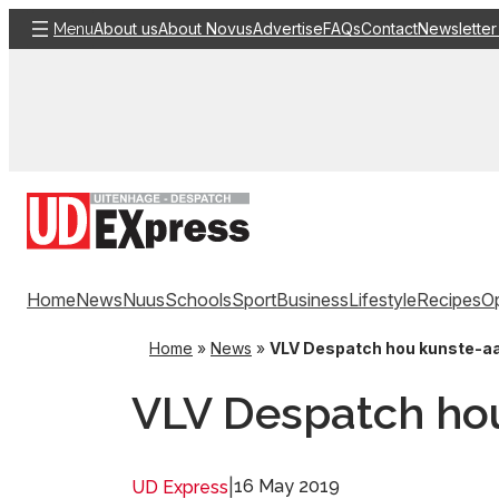
Skip
About us
About Novus
Advertise
FAQs
Contact
Newsletter
Menu
to
content
Home
News
Nuus
Schools
Sport
Business
Lifestyle
Recipes
Op
Home
»
News
»
VLV Despatch hou kunste-a
VLV Despatch ho
|
16 May 2019
UD Express