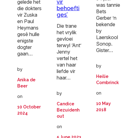
vir
gelede het
was tannie
behoefti
die dokters
Bets
ges’
vir Zuska
Gerber ’n
en Paul
bekende
Die trane
Heymans
by
het vrylik
gesê hulle
Laerskool
gevloei
enigste
Sonop.
terwyl ‘Ant’
dogter
Gister…
Jenny
gaan…
vertel het
van haar
by
by
liefde vir
Heilie
haar…
Anika de
Combrinck
Beer
on
by
on
10 May
Candice
10 October
2018
Bezuidenh
2024
out
on
5 June 2023