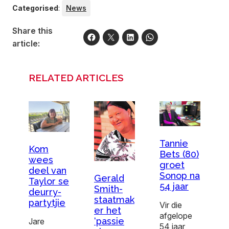
Categorised
:
News
Share this
article:
RELATED ARTICLES
Tannie
Kom
Bets (80)
wees
groet
deel van
Sonop na
Gerald
Taylor se
54 jaar
Smith-
deurry-
staatmak
partytjie
Vir die
er het
afgelope
‘passie
Jare
54 jaar