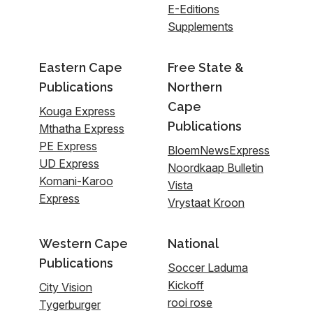
E-Editions
Supplements
Eastern Cape
Free State &
Publications
Northern
Cape
Kouga Express
Publications
Mthatha Express
PE Express
BloemNewsExpress
UD Express
Noordkaap Bulletin
Komani-Karoo
Vista
Express
Vrystaat Kroon
Western Cape
National
Publications
Soccer Laduma
Kickoff
City Vision
rooi rose
Tygerburger