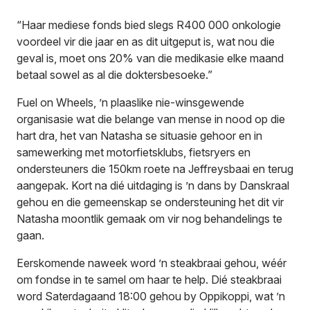
“Haar mediese fonds bied slegs R400 000 onkologie
voordeel vir die jaar en as dit uitgeput is, wat nou die
geval is, moet ons 20% van die medikasie elke maand
betaal sowel as al die doktersbesoeke.”
Fuel on Wheels, ’n plaaslike nie-winsgewende
organisasie wat die belange van mense in nood op die
hart dra, het van Natasha se situasie gehoor en in
samewerking met motorfietsklubs, fietsryers en
ondersteuners die 150km roete na Jeffreysbaai en terug
aangepak. Kort na dié uitdaging is ’n dans by Danskraal
gehou en die gemeenskap se ondersteuning het dit vir
Natasha moontlik gemaak om vir nog behandelings te
gaan.
Eerskomende naweek word ’n steakbraai gehou, wéér
om fondse in te samel om haar te help. Dié steakbraai
word Saterdagaand 18:00 gehou by Oppikoppi, wat ’n