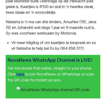
paar kilometer buite Uitenhage op die Hillwacht-pad
geleë is. Kaartjies is R100 en sluit in ’n heerlike steak,
twee slaaie en ’n worsrolletjie.
Natasha is ’n ma van drie kinders, Anushke (16), Jana
(9) en Johandré wat slegs 1 jaar en 9 maande oud is.
Sy was voorheen werksaam by Motorvia.
Vir meer inligting of om kaartjies te bespreek en so
vir Natasha te help bel Es by 064 656 3111.
NovaNews WhatsApp Channel is LIVE!
Get the stories that matter, straight to your phone.
Click
here
to join NovaNews on WhatsApp or scan
the QR code for instant access.