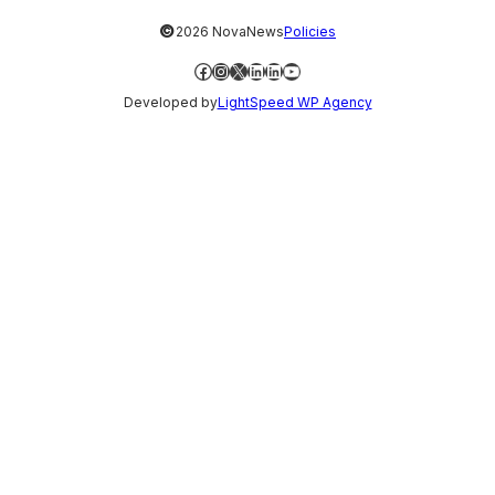
©
2026 NovaNews
Policies
Facebook
Instagram
X
LinkedIn
LinkedIn
YouTube
Developed by
LightSpeed WP Agency