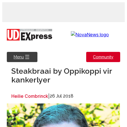
Skip
to
content
Community
Menu
Steakbraai by Oppikoppi vir
kankerlyer
Heilie Combrinck
|
26 Jul 2018