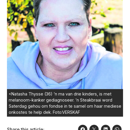
<Natasha Thysse (36) ’n ma van drie kinders, is met
melanoom-kanker gediagnoseer. ’n Steakbraai word
Saterdag gehou om fondse in te samel om haar mediese
onkostes te help dek. Foto:VERSKAF
Share this article: