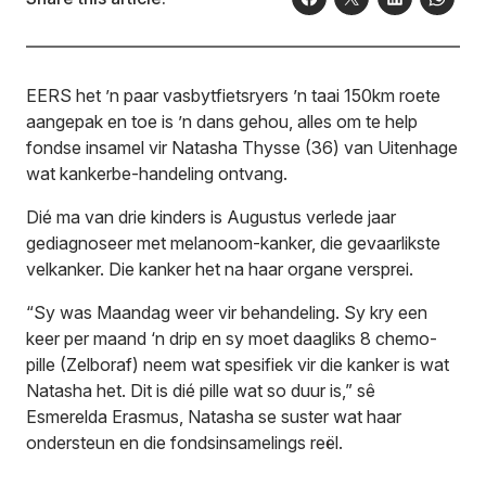
EERS het ’n paar vasbytfietsryers ’n taai 150km roete
aangepak en toe is ’n dans gehou, alles om te help
fondse insamel vir Natasha Thysse (36) van Uitenhage
wat kankerbe-handeling ontvang.
Dié ma van drie kinders is Augustus verlede jaar
gediagnoseer met melanoom-kanker, die gevaarlikste
velkanker. Die kanker het na haar organe versprei.
“Sy was Maandag weer vir behandeling. Sy kry een
keer per maand ‘n drip en sy moet daagliks 8 chemo-
pille (Zelboraf) neem wat spesifiek vir die kanker is wat
Natasha het. Dit is dié pille wat so duur is,” sê
Esmerelda Erasmus, Natasha se suster wat haar
ondersteun en die fondsinsamelings reël.