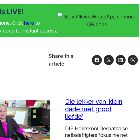
s LIVE!
phone. Click
here
to
code for instant access.
Share this
article:
Die lekker van ‘klein
dade met groot
liefde’
DIE Hoërskool Despatch se
netbalafrigters fokus nie net