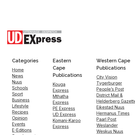
Categories
Eastern
Western Cape
Cape
Publications
Home
Publications
News
City Vision
Nuus
Tygerburger
Kouga
Schools
People’s Post
Express
Sport
District Mail &
Mthatha
Business
Helderberg Gazett
Express
Lifestyle
Eikestad Nuus
PE Express
Recipes
Hermanus Times
UD Express
Opinion
Paarl Post
Komani-Karoo
Events
Weslander
Express
E-Editions
Weskus Nuus