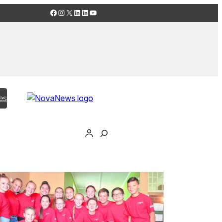
Facebook
Instagram
X
LinkedIn
LinkedIn
YouTube
es