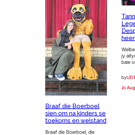
Tann
Leg
Desp
hee
Welbe
jy alt
baie 
by
UD 
21 Aug
Braaf die Boerboel
sien om na kinders se
toekoms en welstand
Braaf die Boerboel, die