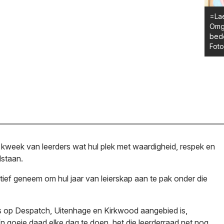
=Lae
Omge
bede
Fot
week van leerders wat hul plek met waardigheid, respek en
lstaan.
tief geneem om hul jaar van leierskap aan te pak onder die
s op Despatch, Uitenhage en Kirkwood aangebied is,
 goeie daad elke dag te doen, het die leerderraad net nog