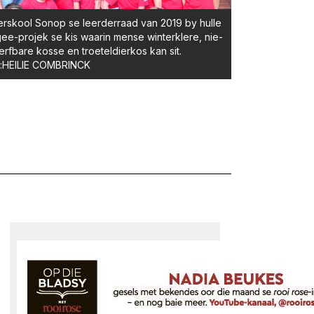
rskool Sonop se leerderraad van 2019 by hulle
e-projek se kis waarin mense winterklere, nie-
rfbare kosse en troeteldierkos kan sit.
o:HEILIE COMBRINCK