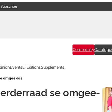
 Subscribe
Community
Catalogu
inion
Events
E-Editions
Supplements
se omgee-kis
eerderraad se omgee-