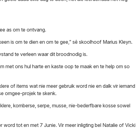
 gee as om te ontvang.
keen is om te dien en om te gee,” sê skoolhoof Marius Kleyn.
ystand te verleen waar dit broodnodig is.
 met ons hul harte en kaste oop te maak en te help om so
lere of items wat nie meer gebruik word nie en dalk vir iemand
se omgee-projek te skenk.
u klere, komberse, serpe, musse, nie-bederfbare kosse sowel
ord tot en met 7 Junie. Vir meer inligting bel Natalie of Vicki