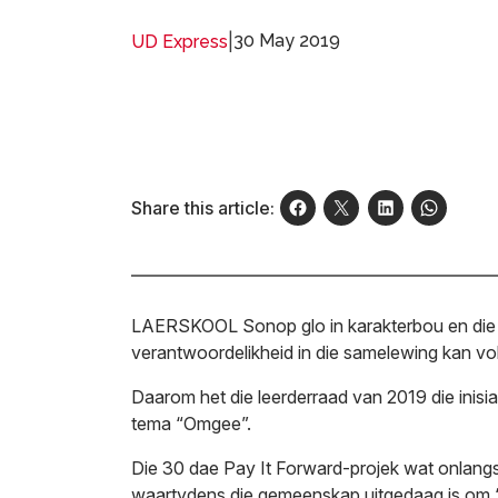
|
30 May 2019
UD Express
Share this article:
LAERSKOOL Sonop glo in karakterbou en die k
verantwoordelikheid in die samelewing kan vo
Daarom het die leerderraad van 2019 die inisia
tema “Omgee”.
Die 30 dae
Pay It Forward
-projek wat onlang
waartydens die gemeenskap uitgedaag is om ‘n