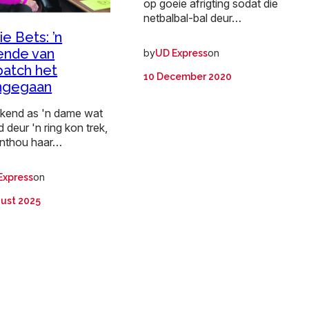
op goeie afrigting sodat die
netbalbal-bal deur…
ie Bets: ’n
ende van
by
on
UD Express
atch het
10 December 2020
ngegaan
kend as 'n dame wat
yd deur 'n ring kon trek,
onthou haar…
on
Express
ust 2025