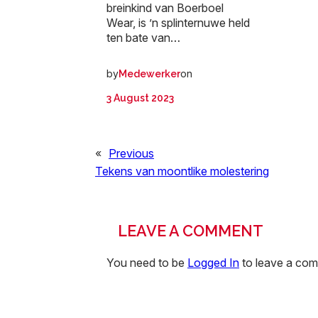
breinkind van Boerboel
Wear, is ’n splinternuwe held
ten bate van…
by
on
Medewerker
3 August 2023
«
Previous
Tekens van moontlike molestering
LEAVE A COMMENT
You need to be
Logged In
to leave a co