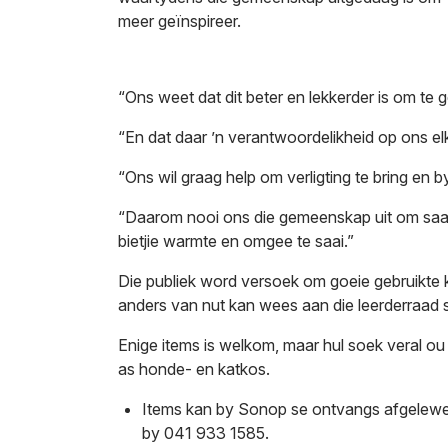
meer geïnspireer.
“Ons weet dat dit beter en lekkerder is om te
“En dat daar ’n verantwoordelikheid op ons el
“Ons wil graag help om verligting te bring en b
“Daarom nooi ons die gemeenskap uit om saam
bietjie warmte en omgee te saai.”
Die publiek word versoek om goeie gebruikte k
anders van nut kan wees aan die leerderraad 
Enige items is welkom, maar hul soek veral o
as honde- en katkos.
Items kan by Sonop se ontvangs afgelewer w
by 041 933 1585.