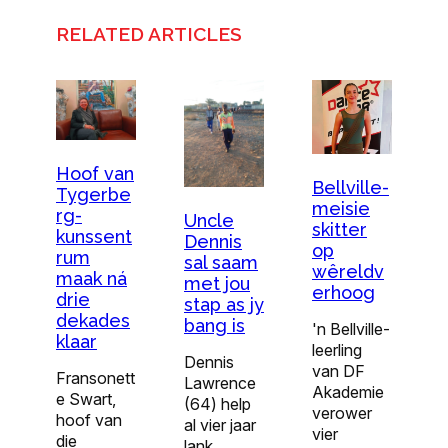
RELATED ARTICLES
Hoof van
Bellville-
Tygerbe
meisie
rg-
Uncle
skitter
kunssent
Dennis
op
rum
sal saam
wêreldv
maak ná
met jou
erhoog
drie
stap as jy
dekades
bang is
'n Bellville-
klaar
leerling
Dennis
van DF
Fransonett
Lawrence
Akademie
e Swart,
(64) help
verower
hoof van
al vier jaar
vier
die
lank