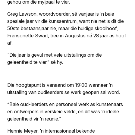
gehou om die mylpaal te vier.
Greg Lawson, woordvoerder, sê vanjaar is ‘n baie
spesiale jaar vir die kunssentrum, want nie net is dit die
50ste bestaansjaar nie, maar die huidige skoolhoof,
Fransonette Swart, tree in Augustus ná 28 jaar as hoof
af.
“Die jaar is gevul met vele uitstallings om die
geleentheid te vier,” sê hy.
Die hoogtepunt is vanaand om 19:00 wanneer ‘n
uitstalling van oudleerders se werk geopen sal word.
“Baie oud-leerders en personeel werk as kunstenaars
en ontwerpers in verskeie velde, en dit was ‘n ideale
geleentheid vir ‘n reünie.”
Hennie Meyer, ‘n internasionaal bekende