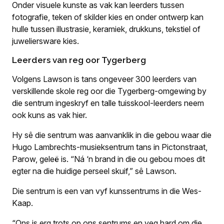
Onder visuele kunste as vak kan leerders tussen
fotografie, teken of skilder kies en onder ontwerp kan
hulle tussen illustrasie, keramiek, drukkuns, tekstiel of
juweliersware kies.
Leerders van reg oor Tygerberg
Volgens Lawson is tans ongeveer 300 leerders van
verskillende skole reg oor die Tygerberg-omgewing by
die sentrum ingeskryf en talle tuisskool-leerders neem
ook kuns as vak hier.
Hy sê die sentrum was aanvanklik in die gebou waar die
Hugo Lambrechts-musieksentrum tans in Pictonstraat,
Parow, geleë is. “Ná ‘n brand in die ou gebou moes dit
egter na die huidige perseel skuif,” sê Lawson.
Die sentrum is een van vyf kunssentrums in die Wes-
Kaap.
“Ons is erg trots op ons sentrums en veg hard om die