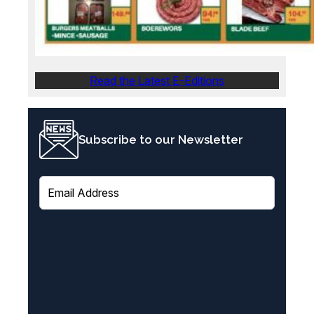
Read the Latest E-Editions
Subscribe to our Newsletter
E
m
a
i
l
(
R
e