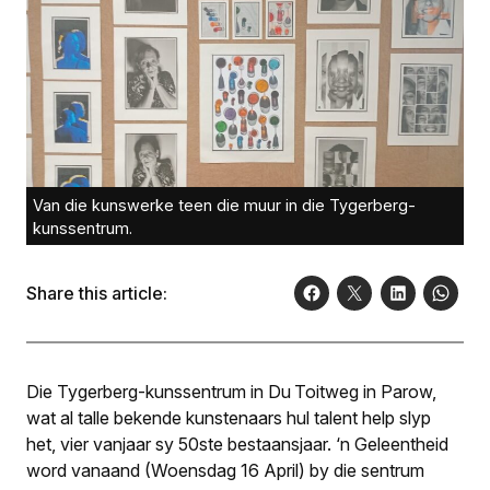
Van die kunswerke teen die muur in die Tygerberg-
kunssentrum.
Share this article:
Die Tygerberg-kunssentrum in Du Toitweg in Parow,
wat al talle bekende kunstenaars hul talent help slyp
het, vier vanjaar sy 50ste bestaansjaar. ‘n Geleentheid
word vanaand (Woensdag 16 April) by die sentrum