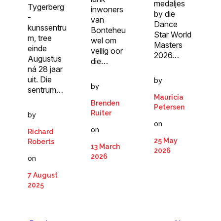
medaljes
Tygerberg
inwoners
by die
-
van
Dance
kunssentru
Bonteheu
Star World
m, tree
wel om
Masters
einde
veilig oor
2026…
Augustus
die…
ná 28 jaar
uit. Die
by
by
sentrum…
Mauricia
Brenden
Petersen
Ruiter
by
on
on
Richard
25 May
Roberts
13 March
2026
2026
on
7 August
2025