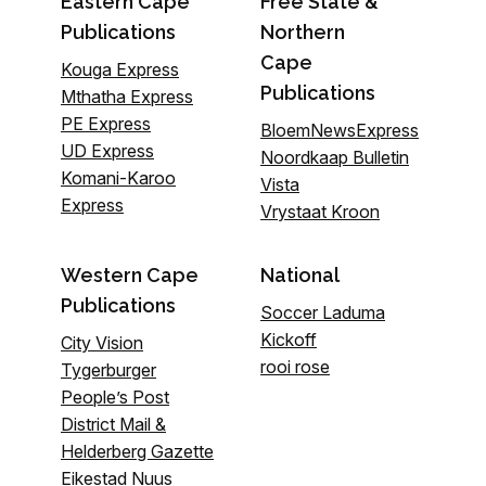
Eastern Cape
Free State &
Publications
Northern
Cape
Kouga Express
Publications
Mthatha Express
PE Express
BloemNewsExpress
UD Express
Noordkaap Bulletin
Komani-Karoo
Vista
Express
Vrystaat Kroon
Western Cape
National
Publications
Soccer Laduma
Kickoff
City Vision
rooi rose
Tygerburger
People’s Post
District Mail &
Helderberg Gazette
Eikestad Nuus