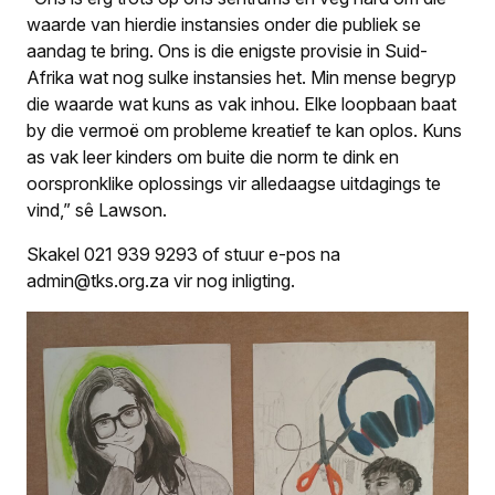
waarde van hierdie instansies onder die publiek se
aandag te bring. Ons is die enigste provisie in Suid-
Afrika wat nog sulke instansies het. Min mense begryp
die waarde wat kuns as vak inhou. Elke loopbaan baat
by die vermoë om probleme kreatief te kan oplos. Kuns
as vak leer kinders om buite die norm te dink en
oorspronklike oplossings vir alledaagse uitdagings te
vind,” sê Lawson.
Skakel 021 939 9293 of stuur e-pos na
admin@tks.org.za vir nog inligting.