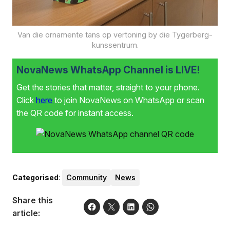
Van die ornamente tans op vertoning by die Tygerberg-
kunssentrum.
NovaNews WhatsApp Channel is LIVE!
Get the stories that matter, straight to your phone.
Click
here
to join NovaNews on WhatsApp or scan
the QR code for instant access.
Categorised
:
Community
News
Share this
article: