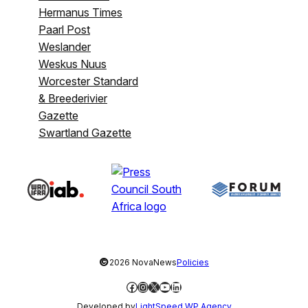
Hermanus Times
Paarl Post
Weslander
Weskus Nuus
Worcester Standard
& Breederivier
Gazette
Swartland Gazette
©
2026 NovaNews
Policies
Facebook
Instagram
X
YouTube
LinkedIn
Developed by
LightSpeed WP Agency