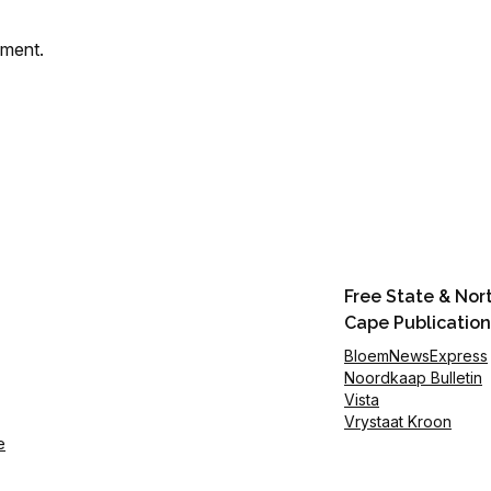
mment.
Free State & Nor
Cape Publication
BloemNewsExpress
Noordkaap Bulletin
Vista
Vrystaat Kroon
e