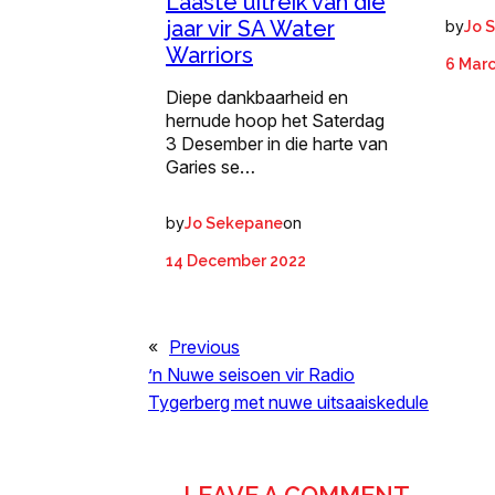
Laaste uitreik van die
jaar vir SA Water
by
Jo 
Warriors
6 Mar
Diepe dankbaarheid en
hernude hoop het Saterdag
3 Desember in die harte van
Garies se…
by
on
Jo Sekepane
14 December 2022
«
Previous
’n Nuwe seisoen vir Radio
Tygerberg met nuwe uitsaaiskedule