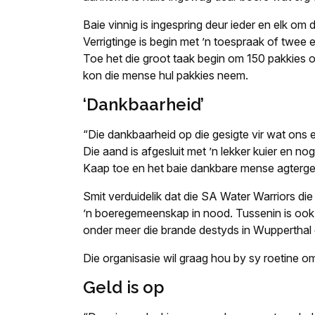
Baie vinnig is ingespring deur ieder en elk om d
Verrigtinge is begin met ’n toespraak of twee
Toe het die groot taak begin om 150 pakkies op
kon die mense hul pakkies neem.
‘Dankbaarheid’
“Die dankbaarheid op die gesigte vir wat ons 
Die aand is afgesluit met ’n lekker kuier en 
Kaap toe en het baie dankbare mense agtergel
Smit verduidelik dat die SA Water Warriors di
’n boeregemeenskap in nood. Tussenin is ook
onder meer die brande destyds in Wupperthal 
Die organisasie wil graag hou by sy roetine om
Geld is op