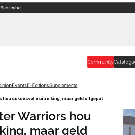
 Subscribe
Community
Catalogu
inion
Events
E-Editions
Supplements
 hou suksesvolle uitreiking, maar geld uitgeput
ter Warriors hou
iking, maar geld