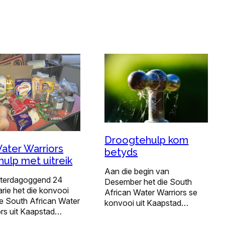
Droogtehulp kom
ater Warriors
betyds
 hulp met uitreik
Aan die begin van
terdagoggend 24
Desember het die South
rie het die konvooi
African Water Warriors se
ie South African Water
konvooi uit Kaapstad…
ors uit Kaapstad…