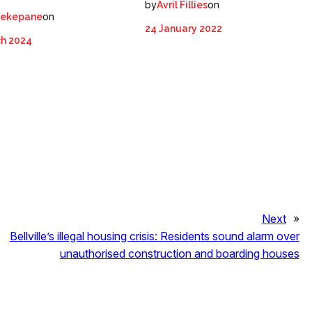
by
on
Avril Fillies
on
Sekepane
24 January 2022
ch 2024
Next
»
Bellville’s illegal housing crisis: Residents sound alarm over
unauthorised construction and boarding houses