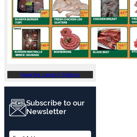
Read the Latest E-Editions
Subscribe to our
Newsletter
E