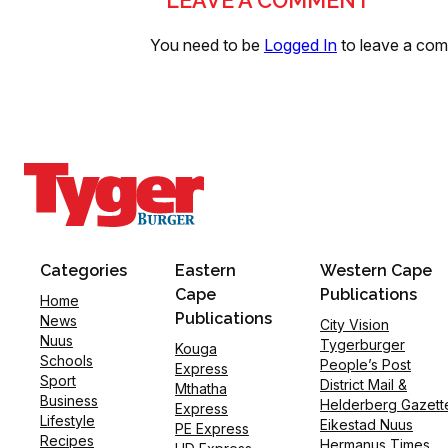
LEAVE A COMMENT
You need to be
Logged In
to leave a co
Categories
Eastern
Western Cape
Cape
Publications
Home
Publications
News
City Vision
Nuus
Tygerburger
Kouga
Schools
People’s Post
Express
Sport
District Mail &
Mthatha
Business
Helderberg Gazett
Express
Lifestyle
Eikestad Nuus
PE Express
Recipes
Hermanus Times