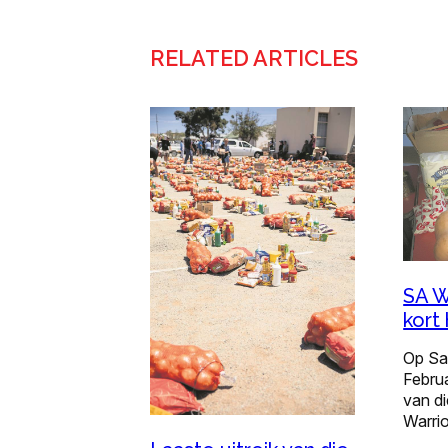
RELATED ARTICLES
SA W
kort
Op Sa
Februa
van d
Warri