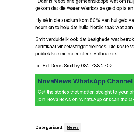
“Daar is reeds drie gemeenskappe wat om hulp 
gekom dat die Water Warriors se geld op is en 
Hy sê in dié stadium kom 80% van hul geld van
neem en te help dat hulle hierdie taak wat aan h
Smit verduidelik ook dat besighede wat betro
sertifikaat vir belastingdoeleindes. Die koste
publiek kan nie meer alleen volhou nie.
Bel Deon Smit by 082 738 2702.
NovaNews WhatsApp Channel i
Get the stories that matter, straight to your 
join NovaNews on WhatsApp or scan the QR 
Categorised
:
News