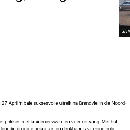
SA W
7 April ’n baie suksesvolle uitreik na Brandvlei in die Noord-
et pakkies met kruideniersware en voer ontvang. Met hul
eur die droogte geknou is en dankbaar is vir enige hulp.