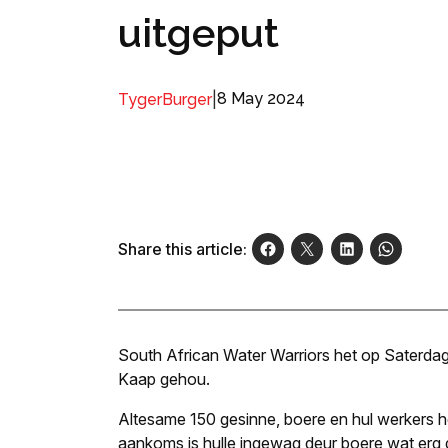
uitgeput
|
8 May 2024
TygerBurger
Share this article:
South African Water Warriors het op Saterdag 2
Kaap gehou.
Altesame 150 gesinne, boere en hul werkers h
aankoms is hulle ingewag deur boere wat erg d