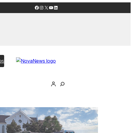
Facebook
Instagram
X
YouTube
LinkedIn
es