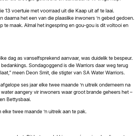
ie 13 voertuie met voorraad uit die Kaap uit af te laai.
 en daarna het een van die plaaslike inwoners ’n gebed gedoen.
 te maak. Almal het ingespring en gou-gou is dit voltooi en
elke dag as vanselfsprekend aanvaar, was duidelik te bespeur.
nog bedankings. Sondagoggend is die Warriors daar weg terug
aat,” meen Deon Smit, die stigter van SA Water Warriors.
e afgelope ses jaar elke twee maande ’n uitreik onderneem na
 water aangery vir inwoners waar groot brande geheers het –
en Bettysbaai.
 elke twee maande ’n uitreik aan te pak.