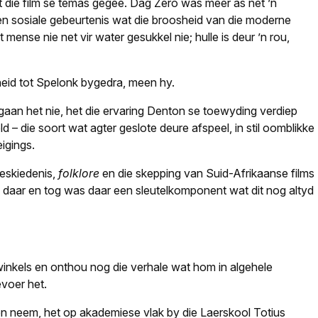
et die film se temas gegee. Dag Zero was meer as net ’n
e en sosiale gebeurtenis wat die broosheid van die moderne
mense nie net vir water gesukkel nie; hulle is deur ’n rou,
dheid tot Spelonk bygedra, meen hy.
gaan het nie, het die ervaring Denton se toewyding verdiep
ld – die soort wat agter geslote deure afspeel, in stil oomblikke
igings.
geskiedenis,
folklore
en die skepping van Suid-Afrikaanse films
s daar en tog was daar een sleutelkomponent wat dit nog altyd
kwinkels en onthou nog die verhale wat hom in algehele
voer het.
n neem, het op akademiese vlak by die Laerskool Totius