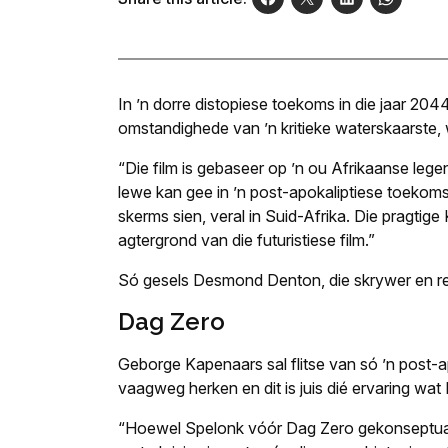
In ’n dorre distopiese toekoms in die jaar 20
omstandighede van ’n kritieke waterskaarste, 
“Die film is gebaseer op ’n ou Afrikaanse leg
lewe kan gee in ’n post-apokaliptiese toekom
skerms sien, veral in Suid-Afrika. Die pragtig
agtergrond van die futuristiese film.”
Só gesels Desmond Denton, die skrywer en regi
Dag Zero
Geborge Kapenaars sal flitse van só ’n post-ap
vaagweg herken en dit is juis dié ervaring wa
“Hoewel Spelonk vóór Dag Zero gekonseptuali