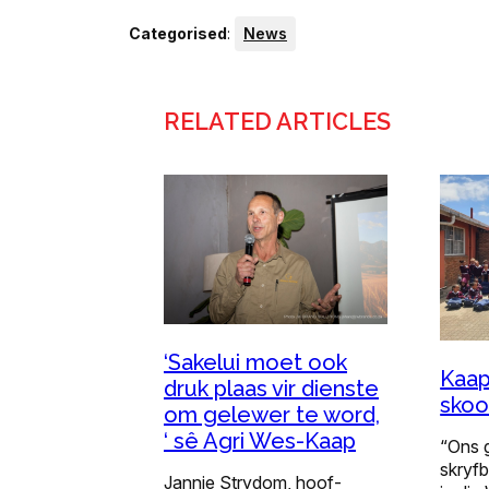
Categorised
:
News
RELATED ARTICLES
‘Sakelui moet ook
Kaap
druk plaas vir dienste
skoo
om gelewer te word,
‘ sê Agri Wes-Kaap
“Ons g
skryfb
Jannie Strydom, hoof-