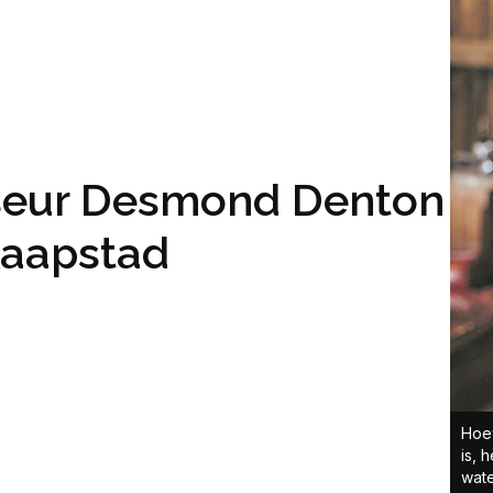
sseur Desmond Denton
Kaapstad
Hoe
is, 
wate