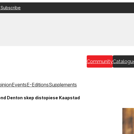
 Subscribe
Community
Catalogu
inion
Events
E-Editions
Supplements
nd Denton skep distopiese Kaapstad