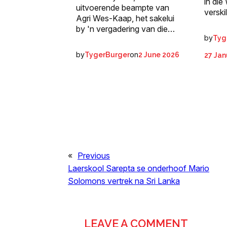
in die
uitvoerende beampte van
verski
Agri Wes-Kaap, het sakelui
by 'n vergadering van die…
by
Tyg
by
on
TygerBurger
2 June 2026
27 Jan
«
Previous
Laerskool Sarepta se onderhoof Mario
Solomons vertrek na Sri Lanka
LEAVE A COMMENT