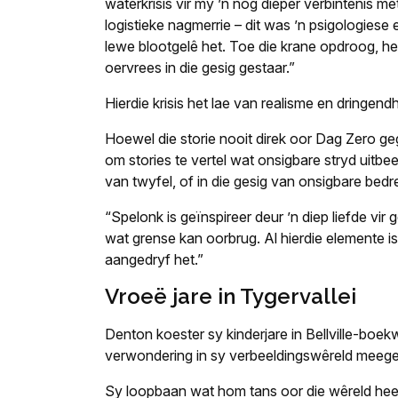
waterkrisis vir my ’n nóg dieper verbintenis m
logistieke nagmerrie – dit was ’n psigologies
lewe blootgelê het. Toe die krane opdroog, het 
oervrees in die gesig gestaar.”
Hierdie krisis het lae van realisme en dringen
Hoewel die storie nooit direk oor Dag Zero ge
om stories te vertel wat onsigbare stryd uitbee
van twyfel, of in die gesig van onsigbare bedre
“Spelonk is geïnspireer deur ’n diep liefde vir 
wat grense kan oorbrug. Al hierdie elemente i
aangedryf het.”
Vroeë jare in Tygervallei
Denton koester sy kinderjare in Bellville-boe
verwondering in sy verbeeldingswêreld meege
Sy loopbaan wat hom tans oor die wêreld hee