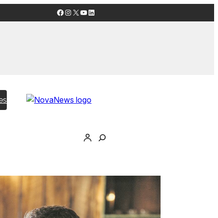
Facebook
Instagram
X
YouTube
LinkedIn
es