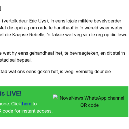
d
 (vertolk deur Eric Uys), ’n eens lojale militêre bevelvoerder
et die opdrag om orde te handhaaf in ’n wêreld waar water
t die Kaapse Rebelle, ’n faksie wat veg vir die reg op die lewe
 wat hy eens gehandhaaf het, te bevraagteken, en dit stel ’n
stad sal bepaal.
stad wat ons eens geken het, is weg, vernietig deur die
s LIVE!
phone. Click
here
to
code for instant access.