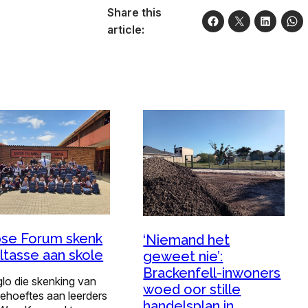
Share this
article:
se Forum skenk
‘Niemand het
ltasse aan skole
geweet nie’:
Brackenfell-inwoners
lo die skenking van
woed oor stille
ehoeftes aan leerders
handelsplan in