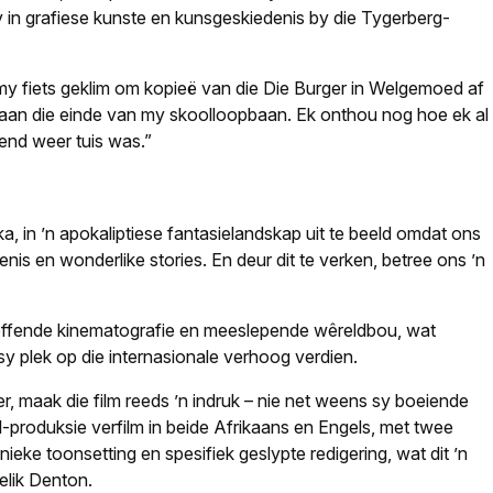
 in grafiese kunste en kunsgeskiedenis by die Tygerberg-
y fiets geklim om kopieë van die Die Burger in Welgemoed af
t aan die einde van my skoolloopbaan. Ek onthou nog hoe ek al
end weer tuis was.”
ka, in ’n apokaliptiese fantasielandskap uit te beeld omdat ons
enis en wonderlike stories. En deur dit te verken, betree ons ’n
, treffende kinematografie en meeslepende wêreldbou, wat
y plek op die internasionale verhoog verdien.
r, maak die film reeds ’n indruk – nie net weens sy boeiende
al-produksie verfilm in beide Afrikaans en Engels, met twee
eke toonsetting en spesifiek geslypte redigering, wat dit ’n
elik Denton.