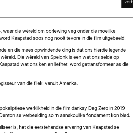
verb
44, waar die wêreld om oorlewing veg onder die moeilike
word Kaapstad soos nog nooit tevore in die film uitgebeeld.
ende en die mees opwindende ding is dat ons hierdie legende
swêreld. Die wêreld van Spelonk is een wat ons selde op
e Kaapstad wat ons ken en liefhet, word getransformeer as die
sseur van die fliek, vanuit Amerika.
okaliptiese werklikheid in die film danksy Dag Zero in 2019
t Denton se verbeelding so ’n aanskoulike fondament kon bied.
seer is, het die eerstehandse ervaring van Kaapstad se