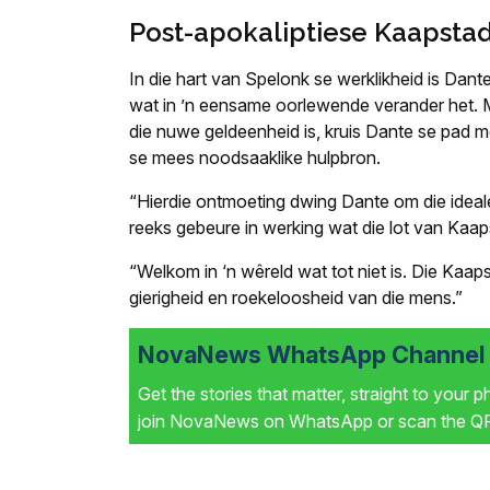
Post-apokaliptiese Kaapsta
In die hart van Spelonk se werklikheid is Dante
wat in ’n eensame oorlewende verander het. M
die nuwe geldeenheid is, kruis Dante se pad me
se mees noodsaaklike hulpbron.
“Hierdie ontmoeting dwing Dante om die ideale
reeks gebeure in werking wat die lot van Kaap
“Welkom in ‘n wêreld wat tot niet is. Die Kaap
gierigheid en roekeloosheid van die mens.”
NovaNews WhatsApp Channel i
Get the stories that matter, straight to your 
join NovaNews on WhatsApp or scan the QR 