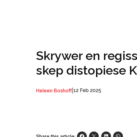
Skrywer en regi
skep distopiese 
Heleen Boshoff
|
12 Feb 2025
Share this article: