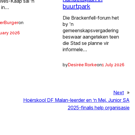
 Wes-Kaap sal ’n
buurtpark
l in…
Die Brackenfell-forum het
on
erBurger
by 'n
gemeenskapsvergadering
uary 2026
beswaar aangeteken teen
die Stad se planne vir
informele…
by
on
Desirée Rorke
1 July 2026
Next
»
Hoërskool DF Malan-leerder en ’n Mej. Junior SA
2025-finalis help organisasie