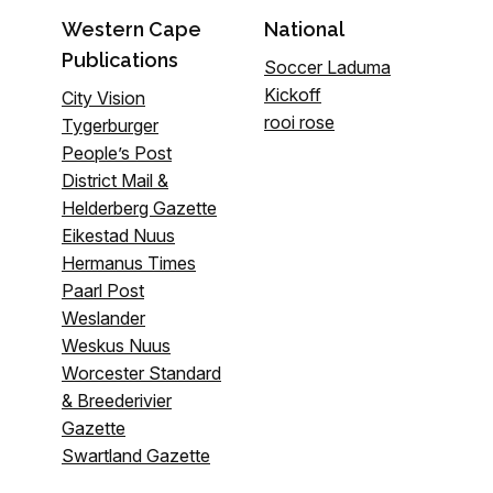
Western Cape
National
Publications
Soccer Laduma
Kickoff
City Vision
rooi rose
Tygerburger
People’s Post
District Mail &
Helderberg Gazette
Eikestad Nuus
Hermanus Times
Paarl Post
Weslander
Weskus Nuus
Worcester Standard
& Breederivier
Gazette
Swartland Gazette