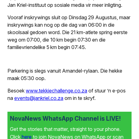
Jan Kriel-instituut op sosiale media vir meer inligting.
Vooraf inskrywings sluit op Dinsdag 29 Augustus, maar
inskrywings kan nog op die dag van 06:00 in die
skoolsaal gedoen word. Die 21 km-atlete spring eerste
weg om 07:00, die 10 km begin 07:30 en die
familievriendelike 5 km begin 07:45.
Parkering is slegs vanuit Amandel-rylaan. Die hekke
maak 05:30 oop.
Besoek
www.tekkiechallenge.co.za
of stuur ’n e-pos
na
events@jankriel.co.za
om in te skryf.
NovaNews WhatsApp Channel is LIVE!
Get the stories that matter, straight to your phone.
Click
here
to join NovaNews on WhatsApp or scan