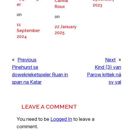
Carina
er
2023
Roux
on
on
11
22 January
September
2025
2024
«
Previous
Next
»
Pinehurst se
Kind (3) van
dowekrieketspeler Ruan in
Parow kritiek ná
span na Katar
sy val
LEAVE A COMMENT
You need to be
Logged In
to leave a
comment.