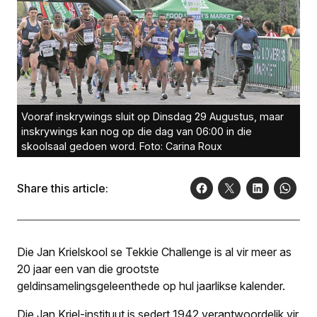
Vooraf inskrywings sluit op Dinsdag 29 Augustus, maar
inskrywings kan nog op die dag van 06:00 in die
skoolsaal gedoen word. Foto: Carina Roux
Share this article:
Die Jan Krielskool se Tekkie Challenge is al vir meer as
20 jaar een van die grootste
geldinsamelingsgeleenthede op hul jaarlikse kalender.
Die Jan Kriel-instituut is sedert 1942 verantwoordelik vir