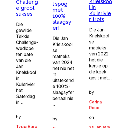
Krielskoo
Challeng
l spog
l in
e groot
met
Kuilsrivie
sukses
100%
r trots
slaagsyf
Die
er!
Die Jan
gewilde
Krielskool
Tekkie
Die Jan
se
Challenge-
Krielskool
matrieks
wedlope
se
van 2022
ten bate
matrieks
het die
van die
van 2024
kersie op
Jan
het nie net
die koek
Krielskool
’n
gesit met…
in
uitstekend
Kuilsrivier
e 100%-
het
slaagsyfer
by
Saterdag
behaal nie,
in…
Carina
…
Roux
by
on
by
TygerBurg
25 January