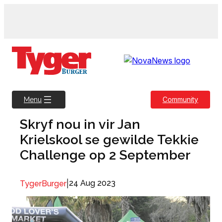
Skip
to
content
Community
Menu
Skryf nou in vir Jan
Krielskool se gewilde Tekkie
Challenge op 2 September
|
24 Aug 2023
TygerBurger