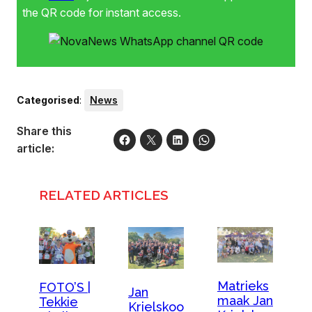
the QR code for instant access.
Categorised
:
News
Share this
article:
RELATED ARTICLES
Matrieks
FOTO’S |
Jan
maak Jan
Tekkie
Krielskoo