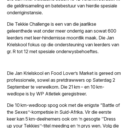
die geldinsameling en batebestuur van hierdie spesiale
onderriginstansie.
Die Tekkie Challenge is een van die jaarlikse
geleenthede wat onder meer onderrig aan sowat 600
leerders met leer-hindernisse moontlik maak. Die Jan
Krielskool fokus op die ondersteuning van leerders van
gr. R tot 12 met spesiale onderwysbehoeftes.
Die Jan Krielskool en Food Lover’s Market is gereed om
professionele, sowel as pretdrawwers op Saterdag 2
September te verwelkom. Die 21 km – en 10 km-
wedlope is by WP Atletiek geregistreer.
Die 10 km-wedloop spog ook met die enigste “Battle of
the Sexes’’-kompetisie in Suid-Afrika. Vir die eerste
keer kan 5 km-deelnemers ook om ’n gesogte ‘‘Dress
up your Tekkies’’-titel meeding en ’n prys wen. Volg die