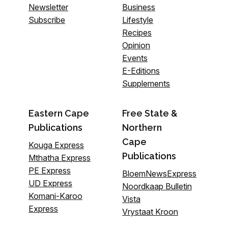
Newsletter
Business
Subscribe
Lifestyle
Recipes
Opinion
Events
E-Editions
Supplements
Eastern Cape
Free State &
Publications
Northern
Cape
Kouga Express
Publications
Mthatha Express
PE Express
BloemNewsExpress
UD Express
Noordkaap Bulletin
Komani-Karoo
Vista
Express
Vrystaat Kroon