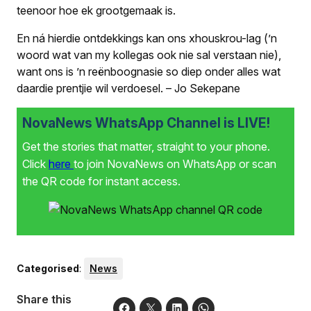
teenoor hoe ek grootgemaak is.
En ná hierdie ontdekkings kan ons xhouskrou-lag (’n
woord wat van my kollegas ook nie sal verstaan nie),
want ons is ’n reënboognasie so diep onder alles wat
daardie prentjie wil verdoesel.
– Jo Sekepane
NovaNews WhatsApp Channel is LIVE!
Get the stories that matter, straight to your phone.
Click
here
to join NovaNews on WhatsApp or scan
the QR code for instant access.
Categorised
:
News
Share this