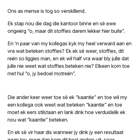
Ons as mense is tog so verskillend.
Ek stap nou die dag die kantoor binne en sê ewe
ongeërg “o, maar dit stoffies darem lekker hier buite”.
En ’n paar van my kollegas kyk my heel verward aan en
vra wat beteken stoffies? Ek ek sê weer, stoffies, dit
reën so liggies man, en ek wil half vra waar bly julle dat
julle nie weet wat stoffies beteken nie? Elkeen kom toe
met hul “o, jy bedoel motreën”.
Die ander keer weer toe sê ek “kaantie” en toe wil my
een kollega ook weet wat beteken “kaantie” en toe
moet ek eers stilstaan en lank dink hoe verduidelik ek
nou wat “kaantie” beteken.
En ek sê vir haar dis wanneer jy dink jy een resultaat
gaan kry, maar dan kom dit heel anders uit, soos