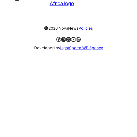
©
2026 NovaNews
Policies
Facebook
Instagram
X
YouTube
LinkedIn
Developed by
LightSpeed WP Agency