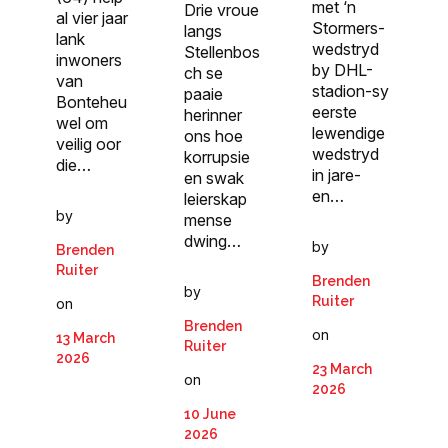
met ‘n
Drie vroue
al vier jaar
Stormers-
langs
lank
wedstryd
Stellenbos
inwoners
by DHL-
ch se
van
stadion-sy
paaie
Bonteheu
eerste
herinner
wel om
lewendige
ons hoe
veilig oor
wedstryd
korrupsie
die…
in jare-
en swak
en…
leierskap
by
mense
dwing…
by
Brenden
Ruiter
Brenden
by
Ruiter
on
Brenden
on
13 March
Ruiter
2026
23 March
on
2026
10 June
2026