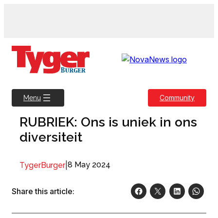
Skip
to
content
Community
Menu
RUBRIEK: Ons is uniek in ons
diversiteit
|
8 May 2024
TygerBurger
Share this article: