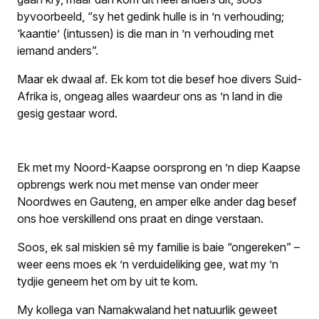
byvoorbeeld, “sy het gedink hulle is in ’n verhouding;
‘kaantie’ (intussen) is die man in ’n verhouding met
iemand anders”.
Maar ek dwaal af. Ek kom tot die besef hoe divers Suid-
Afrika is, ongeag alles waardeur ons as ’n land in die
gesig gestaar word.
Ek met my Noord-Kaapse oorsprong en ’n diep Kaapse
opbrengs werk nou met mense van onder meer
Noordwes en Gauteng, en amper elke ander dag besef
ons hoe verskillend ons praat en dinge verstaan.
Soos, ek sal miskien sê my familie is baie “ongereken” –
weer eens moes ek ’n verduideliking gee, wat my ’n
tydjie geneem het om by uit te kom.
My kollega van Namakwaland het natuurlik geweet