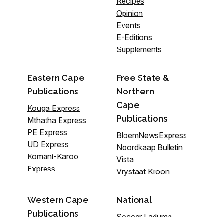
Recipes
Opinion
Events
E-Editions
Supplements
Eastern Cape
Free State &
Publications
Northern
Cape
Kouga Express
Publications
Mthatha Express
PE Express
BloemNewsExpress
UD Express
Noordkaap Bulletin
Komani-Karoo
Vista
Express
Vrystaat Kroon
Western Cape
National
Publications
Soccer Laduma