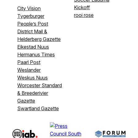
Kickoff
City Vision
rooi rose
Tygerburger
People’s Post
District Mail &
Helderberg Gazette
Eikestad Nuus
Hermanus Times
Paarl Post
Weslander
Weskus Nuus
Worcester Standard
& Breederivier
Gazette
Swartland Gazette