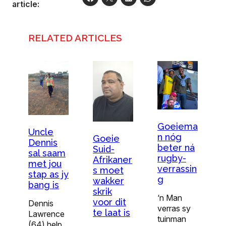
article:
RELATED ARTICLES
Goeiema
Uncle
n nóg
Goeie
Dennis
beter ná
Suid-
sal saam
rugby-
Afrikaner
met jou
verrassin
s moet
stap as jy
g
wakker
bang is
skrik
‘n Man
voor dit
Dennis
verras sy
te laat is
Lawrence
tuinman
(64) help