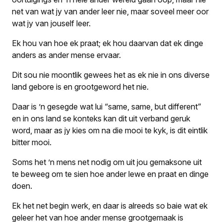
net van wat jy van ander leer nie, maar soveel meer oor
wat jy van jouself leer.
Ek hou van hoe ek praat; ek hou daarvan dat ek dinge
anders as ander mense ervaar.
Dit sou nie moontlik gewees het as ek nie in ons diverse
land gebore is en grootgeword het nie.
Daar is ’n gesegde wat lui “same, same, but different”
en in ons land se konteks kan dit uit verband geruk
word, maar as jy kies om na die mooi te kyk, is dit eintlik
bitter mooi.
Soms het ’n mens net nodig om uit jou gemaksone uit
te beweeg om te sien hoe ander lewe en praat en dinge
doen.
Ek het net begin werk, en daar is alreeds so baie wat ek
geleer het van hoe ander mense grootgemaak is