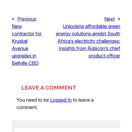
«
Previous
Next
»
New
Unlocking affordable green
contractor for
energy solutions amidst South
Kruskal
Africa’s electricity challenges:
Avenue
Insights from Rubicon’s chief
upgrades in
product officer
Bellville CBD
LEAVE A COMMENT
You need to be
Logged In
to leave a
comment.