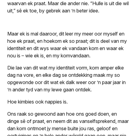
waarvan ek praat. Maar die ander nie. “Hulle is uit die wil
uit,” sê ek toe, by gebrek aan ’n beter idee.
Maar ek is mal daaroor, dit leer my meer oor myself en
hoe ek praat, en hoekom ek so praat; dit is deel van my
identiteit en dit wys waar ek vandaan kom en waar ek
nou is – wie ek is, en my komvandaan.
Die lae van dit wat my identiteit vorm, kom amper elke
dag na vore, en elke dag se ontdekking maak my so
opgewonde oor dit wat ek dalk weer oor ’n paar jaar in
’n ander tyd van my lewe gaan ontdek.
Hoe
kimbies
ook
nappies
is.
Ons raak so gewoond aan hoe ons goed doen, en
dinge sê of praat, en neem dit as vanselfsprekend, maar
dan kom ontmoet jy mense buite jou ras, geloof en
oortuigings en ’n hele ander wêreld gaan oop, maar nie