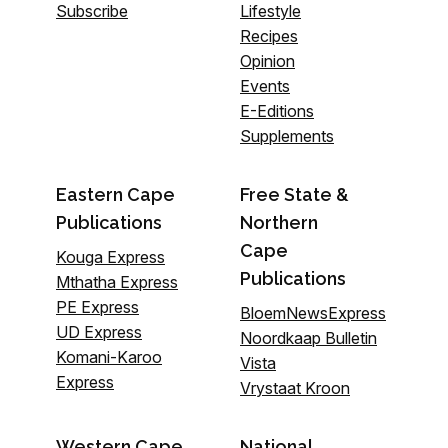
Subscribe
Lifestyle
Recipes
Opinion
Events
E-Editions
Supplements
Eastern Cape
Free State &
Publications
Northern
Cape
Kouga Express
Publications
Mthatha Express
PE Express
BloemNewsExpress
UD Express
Noordkaap Bulletin
Komani-Karoo
Vista
Express
Vrystaat Kroon
Western Cape
National