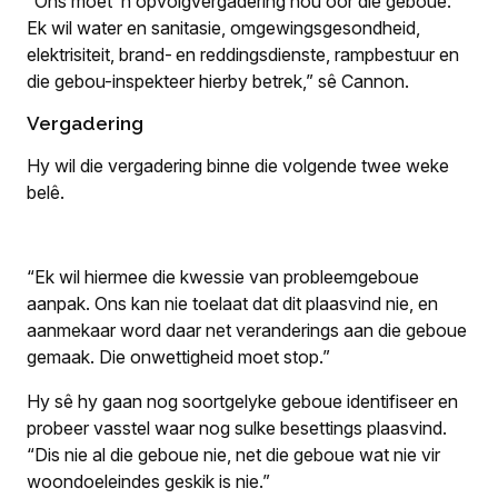
“Ons moet ’n opvolgvergadering hou oor die geboue.
Ek wil water en sanitasie, omgewingsgesondheid,
elektrisiteit, brand- en reddingsdienste, rampbestuur en
die gebou-inspekteer hierby betrek,” sê Cannon.
Vergadering
Hy wil die vergadering binne die volgende twee weke
belê.
“Ek wil hiermee die kwessie van probleemgeboue
aanpak. Ons kan nie toelaat dat dit plaasvind nie, en
aanmekaar word daar net veranderings aan die geboue
gemaak. Die onwettigheid moet stop.”
Hy sê hy gaan nog soortgelyke geboue identifiseer en
probeer vasstel waar nog sulke besettings plaasvind.
“Dis nie al die geboue nie, net die geboue wat nie vir
woondoeleindes geskik is nie.”