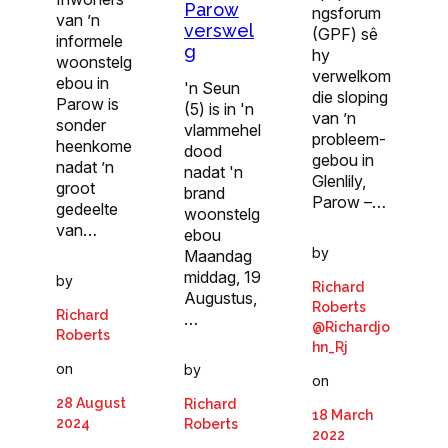
Parow
ngsforum
van ’n
verswel
(GPF) sê
informele
g
hy
woonstelg
verwelkom
ebou in
'n Seun
die sloping
Parow is
(5) is in 'n
van ’n
sonder
vlammehel
probleem-
heenkome
dood
gebou in
nadat ’n
nadat 'n
Glenlily,
groot
brand
Parow –…
gedeelte
woonstelg
van…
ebou
by
Maandag
middag, 19
by
Richard
Augustus,
Roberts
Richard
…
@Richardjo
Roberts
hn_Rj
on
by
on
28 August
Richard
18 March
2024
Roberts
2022