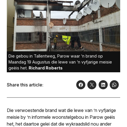
Die gebou in Tallentweg, Parow waar ‘n brand op
Maandag 19 Augustus die lewe van ‘n vyfjarige meisie
geëis het.
Richard Roberts
Share this article:
Die verwoestende brand wat die lewe van ’n vyfjarige
meisie by ’n informele woonstelgebou in Parow geëis
het, het daartoe gelei dat die wykraadslid nou ander