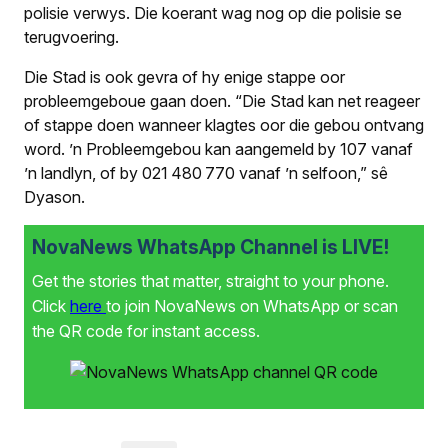
polisie verwys. Die koerant wag nog op die polisie se
terugvoering.
Die Stad is ook gevra of hy enige stappe oor
probleemgeboue gaan doen. “Die Stad kan net reageer
of stappe doen wanneer klagtes oor die gebou ontvang
word. ’n Probleemgebou kan aangemeld by 107 vanaf
’n landlyn, of by 021 480 770 vanaf ’n selfoon,” sê
Dyason.
NovaNews WhatsApp Channel is LIVE!
Get the stories that matter, straight to your phone.
Click
here
to join NovaNews on WhatsApp or scan
the QR code for instant access.