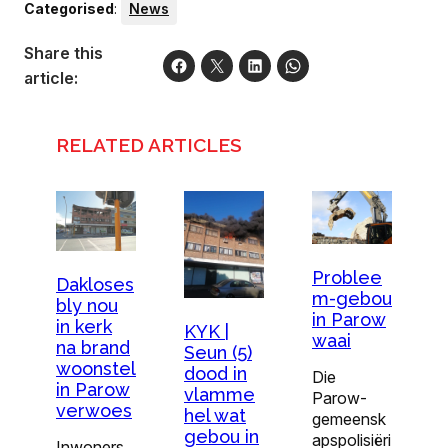
Categorised
:
News
Share this
article:
RELATED ARTICLES
Problee
Dakloses
m-gebou
bly nou
in Parow
in kerk
KYK |
waai
na brand
Seun (5)
woonstel
dood in
Die
in Parow
vlamme
Parow-
verwoes
hel wat
gemeensk
gebou in
apspolisiëri
Inwoners