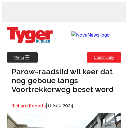
Skip
to
content
Community
Menu
Parow-raadslid wil keer dat
nog geboue langs
Voortrekkerweg beset word
Richard Roberts
|
11 Sep 2024