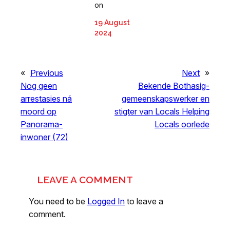
on
19 August
2024
«
Previous
Next
»
Nog geen
Bekende Bothasig-
arrestasies ná
gemeenskapswerker en
moord op
stigter van Locals Helping
Panorama-
Locals oorlede
inwoner (72)
LEAVE A COMMENT
You need to be
Logged In
to leave a
comment.