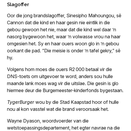
Slagoffer
Oor die jong brandslagoffer, Sinesipho Mahoungou, sê
Cannon dat die kind en haar gesin nie eintlik in die
gebou gewoon het nie, maar dat die kind wel daar ’n
nasorg bygewoon het, waar ’n volwasse vrou na haar
omgesien het. Sy en haar ouers woon glo in ’n gebou
oorkant die pad. “Die meisie is onder ’n tafel gekry,” sê
hy.
Volgens hom moes die ouers R2 000 betaal vir die
DNS-toets om uitgevoer te word, anders sou hulle
maande lank moes wag vir die uitslae. Die gesin is glo
hiermee deur die Burgemeester-kinderfonds bygestaan.
TygerBurger
wou by die Stad Kaapstad hoor of hulle
nou al kon vasstel wat die brand veroorsaak het.
Wayne Dyason, woordvoerder van die
wetstoepassingsdepartement, het egter navrae na die