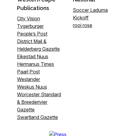
Publications
Soccer Laduma
Kickoff
City Vision
rooi rose
Tygerburger
People’s Post
District Mail &
Helderberg Gazette
Eikestad Nuus
Hermanus Times
Paarl Post
Weslander
Weskus Nuus
Worcester Standard
& Breederivier
Gazette
Swartland Gazette