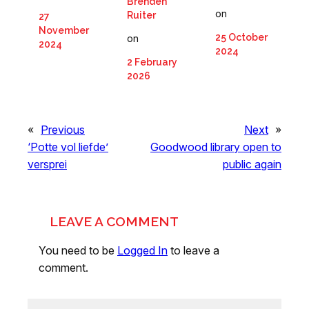
Brenden
on
Ruiter
27
November
25 October
on
2024
2024
2 February
2026
«
Previous
Next
»
‘Potte vol liefde’
Goodwood library open to
versprei
public again
LEAVE A COMMENT
You need to be
Logged In
to leave a
comment.