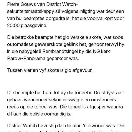
Pierre Gouws van District Watch-
sekuriteitsmaatskappy sê volgens inligting wat deur een
van hul beamptes oorgedra is, het die voorval kort voor
20:00 plaasgevind.
Die betrokke beampte het glo verskeie skote, wat soos
outomatiese geweerskote geklink het, gehoor terwyl hy
in die nabygeleë Rembrandtsingel by die NG kerk
Parow-Panorama geparkeer was.
Tussen vier en vyf skote is glo afgevuur.
Die beampte het hom tot by die toneel in Drostdystraat
gehaas waar ander sekuriteitswagte en omstanders
reeds op die toneel was. Die toneel is afgesper waarna
dit aan die polisie oorhandig is.
District Watch bevestig dat die man ‘n inwoner was. Die