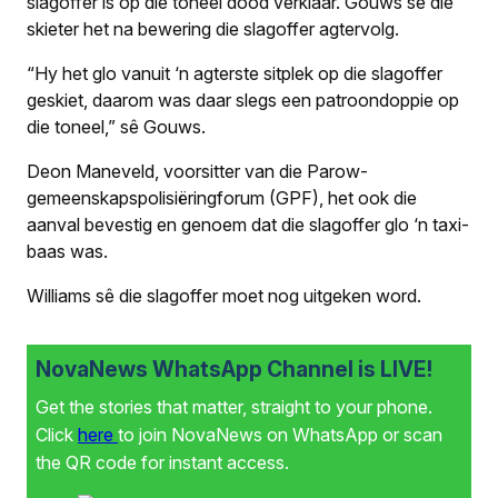
slagoffer is op die toneel dood verklaar. Gouws sê die
skieter het na bewering die slagoffer agtervolg.
“Hy het glo vanuit ‘n agterste sitplek op die slagoffer
geskiet, daarom was daar slegs een patroondoppie op
die toneel,” sê Gouws.
Deon Maneveld, voorsitter van die Parow-
gemeenskapspolisiëringforum (GPF), het ook die
aanval bevestig en genoem dat die slagoffer glo ‘n taxi-
baas was.
Williams sê die slagoffer moet nog uitgeken word.
NovaNews WhatsApp Channel is LIVE!
Get the stories that matter, straight to your phone.
Click
here
to join NovaNews on WhatsApp or scan
the QR code for instant access.