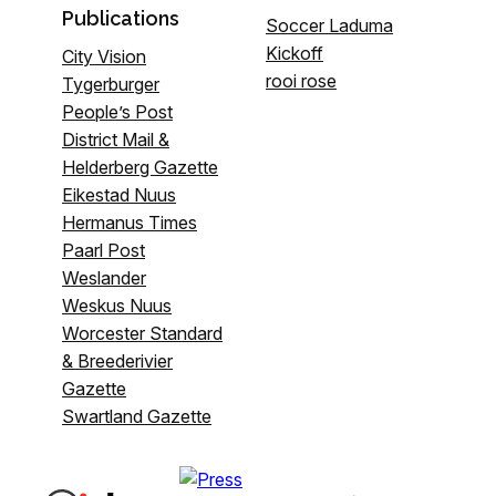
Publications
Soccer Laduma
Kickoff
City Vision
rooi rose
Tygerburger
People’s Post
District Mail &
Helderberg Gazette
Eikestad Nuus
Hermanus Times
Paarl Post
Weslander
Weskus Nuus
Worcester Standard
& Breederivier
Gazette
Swartland Gazette