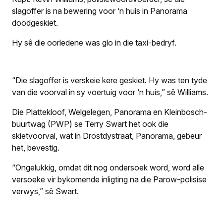
slagoffer is na bewering voor ‘n huis in Panorama
doodgeskiet.
Hy sê die oorledene was glo in die taxi-bedryf.
“Die slagoffer is verskeie kere geskiet. Hy was ten tyde
van die voorval in sy voertuig voor ‘n huis,” sê Williams.
Die Plattekloof, Welgelegen, Panorama en Kleinbosch-
buurtwag (PWP) se Terry Swart het ook die
skietvoorval, wat in Drostdystraat, Panorama, gebeur
het, bevestig.
“Ongelukkig, omdat dit nog ondersoek word, word alle
versoeke vir bykomende inligting na die Parow-polisise
verwys,” sê Swart.