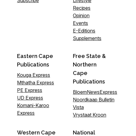
Subscribe
Lifestyle
Recipes
Opinion
Events
E-Editions
Supplements
Eastern Cape
Free State &
Publications
Northern
Cape
Kouga Express
Publications
Mthatha Express
PE Express
BloemNewsExpress
UD Express
Noordkaap Bulletin
Komani-Karoo
Vista
Express
Vrystaat Kroon
Western Cape
National