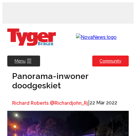
Skip
to
content
Community
Menu
Panorama-inwoner
doodgeskiet
Richard Roberts @Richardjohn_Rj
|
22 Mar 2022