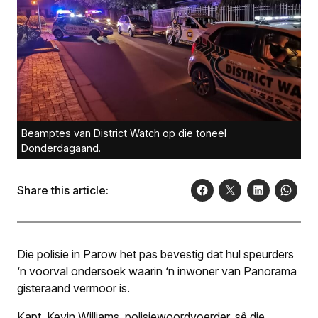
Beamptes van District Watch op die toneel
Donderdagaand.
Share this article:
Die polisie in Parow het pas bevestig dat hul speurders
‘n voorval ondersoek waarin ‘n inwoner van Panorama
gisteraand vermoor is.
Kapt. Kevin Williams, polisiewoordvoerder, sê die