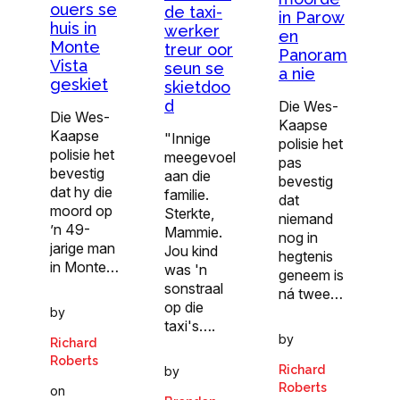
ouers se
de taxi-
in Parow
huis in
werker
en
Monte
treur oor
Panoram
Vista
seun se
a nie
geskiet
skietdoo
d
Die Wes-
Die Wes-
Kaapse
Kaapse
"Innige
polisie het
polisie het
meegevoel
pas
bevestig
aan die
bevestig
dat hy die
familie.
dat
moord op
Sterkte,
niemand
’n 49-
Mammie.
nog in
jarige man
Jou kind
hegtenis
in Monte…
was 'n
geneem is
sonstraal
ná twee…
op die
by
taxi's….
by
Richard
Roberts
Richard
by
Roberts
on