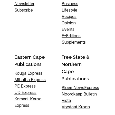
Newsletter
Business
Subscribe
Lifestyle
Recipes
Opinion
Events
E-Editions
Supplements
Eastern Cape
Free State &
Publications
Northern
Cape
Kouga Express
Publications
Mthatha Express
PE Express
BloemNewsExpress
UD Express
Noordkaap Bulletin
Komani-Karoo
Vista
Express
Vrystaat Kroon