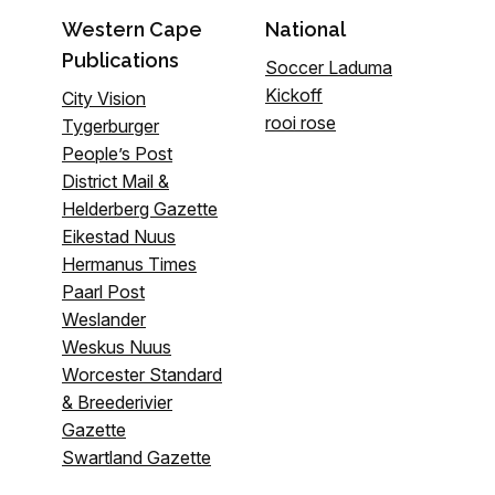
Western Cape
National
Publications
Soccer Laduma
Kickoff
City Vision
rooi rose
Tygerburger
People’s Post
District Mail &
Helderberg Gazette
Eikestad Nuus
Hermanus Times
Paarl Post
Weslander
Weskus Nuus
Worcester Standard
& Breederivier
Gazette
Swartland Gazette