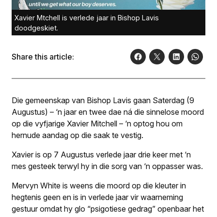
Xavier Mtchell is verlede jaar in Bishop Lavis
doodgeskiet.
Share this article:
Die gemeenskap van Bishop Lavis gaan Saterdag (9
Augustus) – ‘n jaar en twee dae ná die sinnelose moord
op die vyfjarige Xavier Mitchell – ‘n optog hou om
hernude aandag op die saak te vestig.
Xavier is op 7 Augustus verlede jaar drie keer met ‘n
mes gesteek terwyl hy in die sorg van ‘n oppasser was.
Mervyn White is weens die moord op die kleuter in
hegtenis geen en is in verlede jaar vir waarneming
gestuur omdat hy glo “psigotiese gedrag” openbaar het