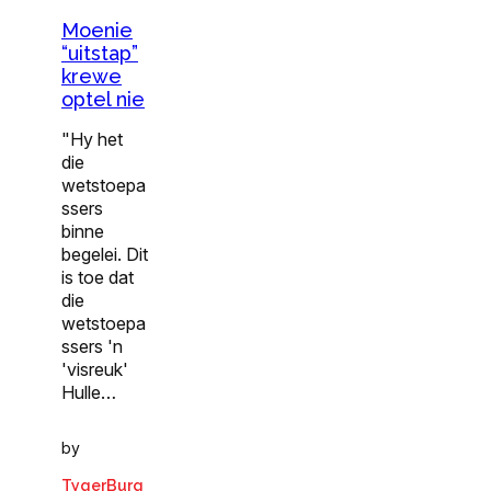
Moenie
“uitstap”
krewe
optel nie
"Hy het
die
wetstoepa
ssers
binne
begelei. Dit
is toe dat
die
wetstoepa
ssers 'n
'visreuk'
Hulle…
by
TygerBurg