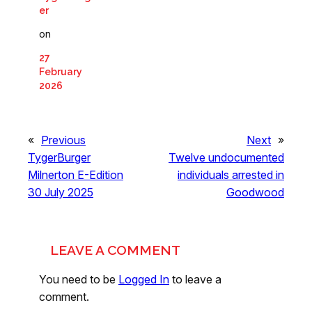
er
on
27
February
2026
«
Previous
Next
»
TygerBurger
Twelve undocumented
Milnerton E-Edition
individuals arrested in
30 July 2025
Goodwood
LEAVE A COMMENT
You need to be
Logged In
to leave a
comment.