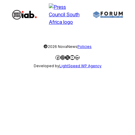
©
2026 NovaNews
Policies
Facebook
Instagram
X
YouTube
LinkedIn
Developed by
LightSpeed WP Agency