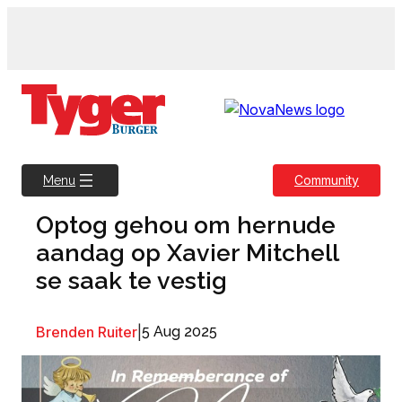
Skip
to
content
Community
Menu
Optog gehou om hernude
aandag op Xavier Mitchell
se saak te vestig
Brenden Ruiter
|
5 Aug 2025