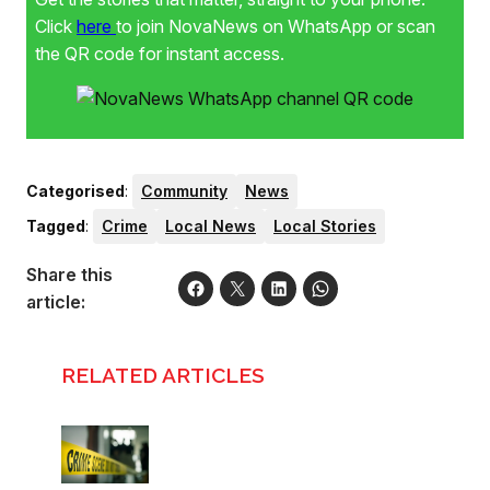
Click
here
to join NovaNews on WhatsApp or scan
the QR code for instant access.
Categorised
:
Community
News
Tagged
:
Crime
Local News
Local Stories
Share this
article:
RELATED ARTICLES