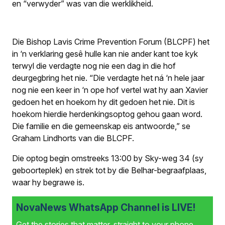
en “verwyder” was van die werklikheid.
Die Bishop Lavis Crime Prevention Forum (BLCPF) het
in ‘n verklaring gesê hulle kan nie ander kant toe kyk
terwyl die verdagte nog nie een dag in die hof
deurgegbring het nie. “Die verdagte het ná ‘n hele jaar
nog nie een keer in ‘n ope hof vertel wat hy aan Xavier
gedoen het en hoekom hy dit gedoen het nie. Dit is
hoekom hierdie herdenkingsoptog gehou gaan word.
Die familie en die gemeenskap eis antwoorde,” se
Graham Lindhorts van die BLCPF.
Die optog begin omstreeks 13:00 by Sky-weg 34 (sy
geboorteplek) en strek tot by die Belhar-begraafplaas,
waar hy begrawe is.
NovaNews WhatsApp Channel is LIVE!
Get the stories that matter, straight to your phone.