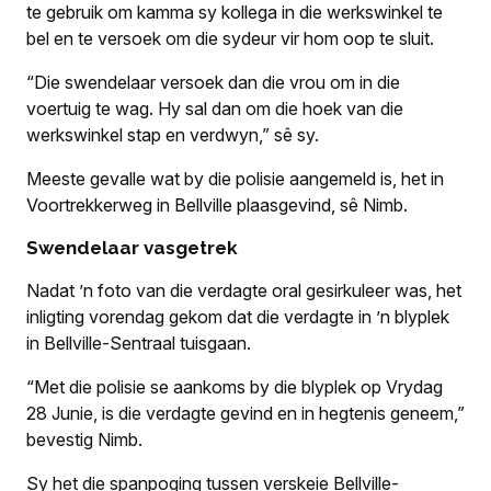
te gebruik om kamma sy kollega in die werkswinkel te
bel en te versoek om die sydeur vir hom oop te sluit.
“Die swendelaar versoek dan die vrou om in die
voertuig te wag. Hy sal dan om die hoek van die
werkswinkel stap en verdwyn,” sê sy.
Meeste gevalle wat by die polisie aangemeld is, het in
Voortrekkerweg in Bellville plaasgevind, sê Nimb.
Swendelaar vasgetrek
Nadat ’n foto van die verdagte oral gesirkuleer was, het
inligting vorendag gekom dat die verdagte in ’n blyplek
in Bellville-Sentraal tuisgaan.
“Met die polisie se aankoms by die blyplek op Vrydag
28 Junie, is die verdagte gevind en in hegtenis geneem,”
bevestig Nimb.
Sy het die spanpoging tussen verskeie Bellville-