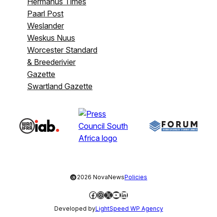
Hermanus Times
Paarl Post
Weslander
Weskus Nuus
Worcester Standard
& Breederivier
Gazette
Swartland Gazette
©
2026 NovaNews
Policies
Facebook
Instagram
X
YouTube
LinkedIn
Developed by
LightSpeed WP Agency