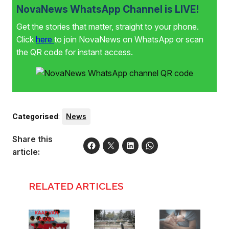
NovaNews WhatsApp Channel is LIVE!
Get the stories that matter, straight to your phone.
Click
here
to join NovaNews on WhatsApp or scan
the QR code for instant access.
Categorised
:
News
Share this
article:
RELATED ARTICLES