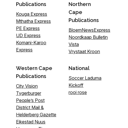
Publications
Northern
Cape
Kouga Express
Publications
Mthatha Express
PE Express
BloemNewsExpress
UD Express
Noordkaap Bulletin
Komani-Karoo
Vista
Express
Vrystaat Kroon
Western Cape
National
Publications
Soccer Laduma
Kickoff
City Vision
rooi rose
Tygerburger
People’s Post
District Mail &
Helderberg Gazette
Eikestad Nuus