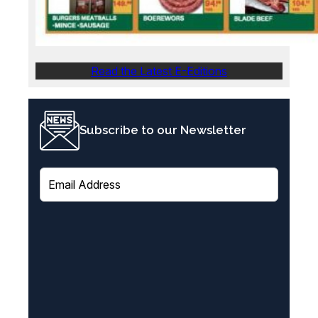
Read the Latest E-Editions
Subscribe to our Newsletter
E
m
a
i
l
(
R
e
q