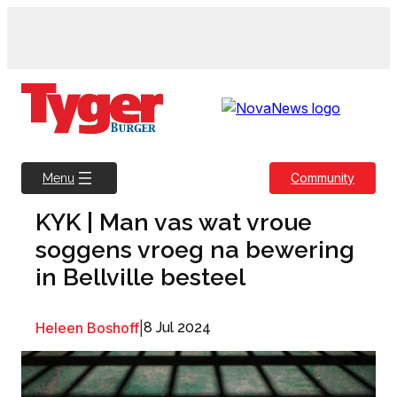
Skip
to
content
Community
Menu
KYK | Man vas wat vroue
soggens vroeg na bewering
in Bellville besteel
Heleen Boshoff
|
8 Jul 2024