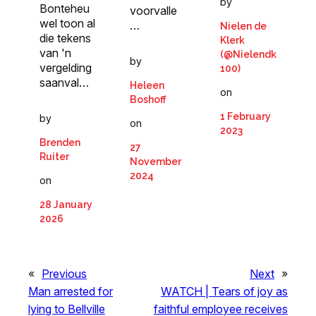
by
Bonteheu
voorvalle
wel toon al
…
Nielen de
die tekens
Klerk
van 'n
(@Nielendk
by
vergelding
100)
saanval…
Heleen
on
Boshoff
1 February
by
on
2023
Brenden
27
Ruiter
November
2024
on
28 January
2026
«
Previous
Next
»
Man arrested for
WATCH | Tears of joy as
lying to Bellville
faithful employee receives