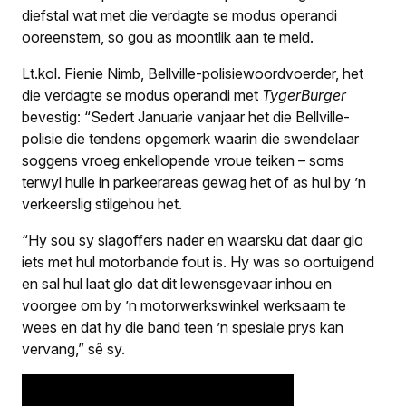
diefstal wat met die verdagte se modus operandi
ooreenstem, so gou as moontlik aan te meld.
Lt.kol. Fienie Nimb, Bellville-polisiewoordvoerder, het
die verdagte se modus operandi met
TygerBurger
bevestig: “Sedert Januarie vanjaar het die Bellville-
polisie die tendens opgemerk waarin die swendelaar
soggens vroeg enkellopende vroue teiken – soms
terwyl hulle in parkeerareas gewag het of as hul by ’n
verkeerslig stilgehou het.
“Hy sou sy slagoffers nader en waarsku dat daar glo
iets met hul motorbande fout is. Hy was so oortuigend
en sal hul laat glo dat dit lewensgevaar inhou en
voorgee om by ’n motorwerkswinkel werksaam te
wees en dat hy die band teen ’n spesiale prys kan
vervang,” sê sy.