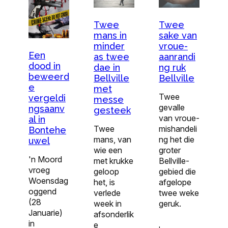
Twee
Twee
mans in
sake van
minder
vroue-
Een
as twee
aanrandi
dood in
dae in
ng ruk
beweerd
Bellville
Bellville
e
met
Twee
vergeldi
messe
gevalle
ngsaanv
gesteek
van vroue-
al in
Twee
mishandeli
Bontehe
mans, van
ng het die
uwel
wie een
groter
'n Moord
met krukke
Bellville-
vroeg
geloop
gebied die
Woensdag
het, is
afgelope
oggend
verlede
twee weke
(28
week in
geruk.
Januarie)
afsonderlik
in
e