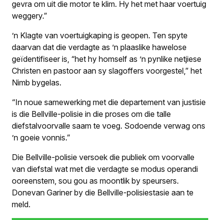
gevra om uit die motor te klim. Hy het met haar voertuig
weggery.”
’n Klagte van voertuigkaping is geopen. Ten spyte
daarvan dat die verdagte as ’n plaaslike hawelose
geïdentifiseer is, “het hy homself as ’n pynlike netjiese
Christen en pastoor aan sy slagoffers voorgestel,” het
Nimb bygelas.
“In noue samewerking met die departement van justisie
is die Bellville-polisie in die proses om die talle
diefstalvoorvalle saam te voeg. Sodoende verwag ons
’n goeie vonnis.”
Die Bellville-polisie versoek die publiek om voorvalle
van diefstal wat met die verdagte se modus operandi
ooreenstem, sou gou as moontlik by speursers.
Donevan Gariner by die Bellville-polisiestasie aan te
meld.