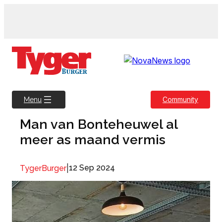
Skip
to
content
Community
Menu
Man van Bonteheuwel al
meer as maand vermis
|
12 Sep 2024
TygerBurger