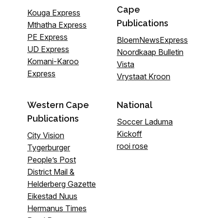
Cape
Kouga Express
Publications
Mthatha Express
PE Express
BloemNewsExpress
UD Express
Noordkaap Bulletin
Komani-Karoo
Vista
Express
Vrystaat Kroon
Western Cape
National
Publications
Soccer Laduma
Kickoff
City Vision
rooi rose
Tygerburger
People’s Post
District Mail &
Helderberg Gazette
Eikestad Nuus
Hermanus Times