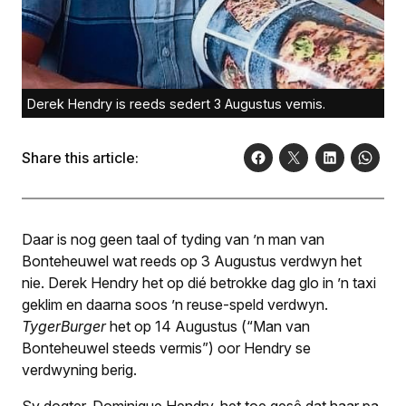
Derek Hendry is reeds sedert 3 Augustus vemis.
Share this article:
Daar is nog geen taal of tyding van ’n man van
Bonteheuwel wat reeds op 3 Augustus verdwyn het
nie. Derek Hendry het op dié betrokke dag glo in ’n taxi
geklim en daarna soos ’n reuse-speld verdwyn.
TygerBurger
het op 14 Augustus (“Man van
Bonteheuwel steeds vermis”) oor Hendry se
verdwyning berig.