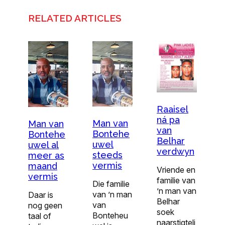
RELATED ARTICLES
Raaisel
ná pa
Man van
Man van
van
Bontehe
Bontehe
Belhar
uwel
uwel al
verdwyn
steeds
meer as
vermis
maand
Vriende en
vermis
familie van
Die familie
’n man van
van ’n man
Daar is
Belhar
van
nog geen
soek
Bonteheu
taal of
naarstigteli