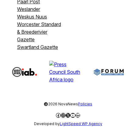
Paarl Post
Weslander
Weskus Nuus
Worcester Standard
& Breederivier
Gazette
Swartland Gazette
©
2026 NovaNews
Policies
Facebook
Instagram
X
YouTube
LinkedIn
Developed by
LightSpeed WP Agency