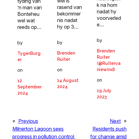
wel is
tyding van
k na hom
rasend van
’n man van
nadat hy
bekommer
Bonteheu
voorverled
nis nadat
wel wat
e…
hy op 3…
reeds op…
by
by
by
Brenden
Brenden
TygerBurg
Ruiter
Ruiter
er
(@Ruiterva
on
niewind)
on
on
14 August
12
2024
September
19 July
2024
2023
«
Previous
Next
»
Milnerton Lagoon sees
Residents push
progress in pollution control,
for change amid