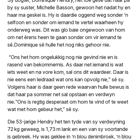
Sy dogter, Dominique Hendry, het toe gesê dat haar pa
by sy suster, Michelle Basson, gewoon het nadat hy en
haar ma geskei is. Hy is daardie oggend weg sonder ’n
selfoon en sonder om iemand te vertel waarheen hy
onderweg was. Dit was glo baie ongewoon van hom
om net êrens heen te gaan sonder om vir iemand te
sê.Dominique sê hulle het nog niks gehoor nie.
“Ons het hom ongelukkig nog nie gevind nie en is
rasend van bekommernis. As daar net iemand is wat
iets weet en na vore kom, sal ons dit waardeer. Daar is
nie eens een leidraad wat ons kan opvolg nie,” sê sy.
Volgens haar is daar geen rede waarvan hulle bewus is
dat haar pa sommer net sal opstaan en verdwyn
nie.“Ons is regtig desperaat om hom te vind of te weet
wat met hom gebeur het,” sê sy.
Die 53-jarige Hendry het ten tyde van sy verdwyning
72 kg geweeg, is 1,73 m lank en een van sy voortande
is gebreek. Hy was geklee in ’n blou denimbroek, ’n blou