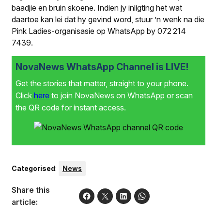
baadjie en bruin skoene. Indien jy inligting het wat
daartoe kan lei dat hy gevind word, stuur ’n wenk na die
Pink Ladies-organisasie op WhatsApp by 072 214
7439.
NovaNews WhatsApp Channel is LIVE!
Get the stories that matter, straight to your phone.
Click
here
to join NovaNews on WhatsApp or scan
the QR code for instant access.
Categorised
:
News
Share this
article: