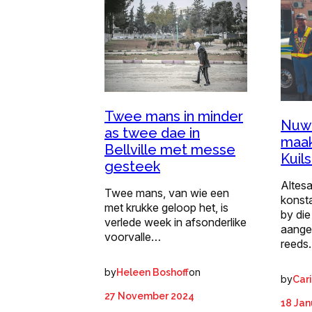
Twee mans in minder
Nuwe
as twee dae in
maak 
Bellville met messe
Kuils
gesteek
Altes
Twee mans, van wie een
konst
met krukke geloop het, is
by die 
verlede week in afsonderlike
aange
voorvalle…
reed
by
on
Heleen Boshoff
by
Car
27 November 2024
18 Jan