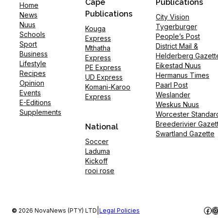
Cape
Publications
Home
Publications
News
City Vision
Nuus
Tygerburger
Kouga
Schools
People’s Post
Express
Sport
District Mail &
Mthatha
Business
Helderberg Gazett
Express
Lifestyle
Eikestad Nuus
PE Express
Recipes
Hermanus Times
UD Express
Opinion
Paarl Post
Komani-Karoo
Events
Weslander
Express
E-Editions
Weskus Nuus
Supplements
Worcester Standar
Breederivier Gazet
National
Swartland Gazette
Soccer
Laduma
Kickoff
rooi rose
Fac
I
|
©
2026 NovaNews (PTY) LTD
Legal Policies