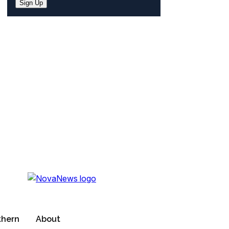
Sign Up
thern
About