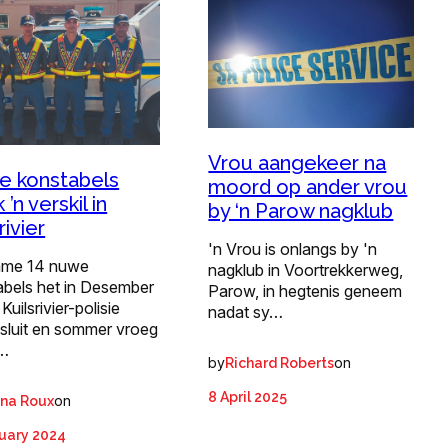
Vrou aangekeer na
 konstabels
moord op ander vrou
’n verskil in
by ‘n Parow nagklub
rivier
'n Vrou is onlangs by 'n
ame 14 nuwe
nagklub in Voortrekkerweg,
abels het in Desember
Parow, in hegtenis geneem
Kuilsrivier-polisie
nadat sy…
sluit en sommer vroeg
s…
by
on
Richard Roberts
8 April 2025
on
ina Roux
uary 2024