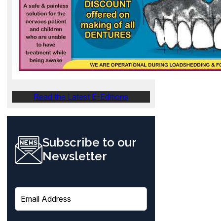
Read the Latest E-Editions
Subscribe to our
Newsletter
E
m
a