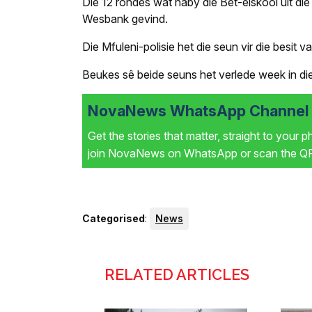
Die 12 rondes wat naby die Bet-elskool uit die 
Wesbank gevind.
Die Mfuleni-polisie het die seun vir die besit
Beukes sê beide seuns het verlede week in d
NovaNews WhatsApp Channel i
Get the stories that matter, straight to your 
join NovaNews on WhatsApp or scan the QR 
Categorised
:
News
RELATED ARTICLES