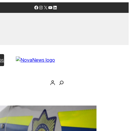
Facebook
Instagram
X
YouTube
LinkedIn
es