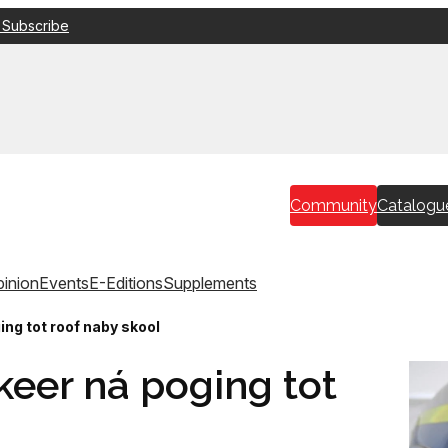
 Subscribe
Community
Catalogu
inion
Events
E-Editions
Supplements
ng tot roof naby skool
eer ná poging tot