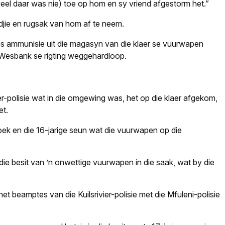
veel daar was nie) toe op hom en sy vriend afgestorm het.”
djie en rugsak van hom af te neem.
s ammunisie uit die magasyn van die klaer se vuurwapen
n Wesbank se rigting weggehardloop.
ier-polisie wat in die omgewing was, het op die klaer afgekom,
et.
soek en die 16-jarige seun wat die vuurwapen op die
ie besit van ’n onwettige vuurwapen in die saak, wat by die
t beamptes van die Kuilsrivier-polisie met die Mfuleni-polisie