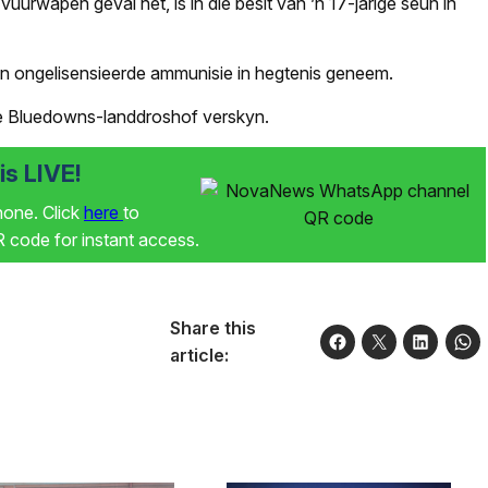
vuurwapen geval het, is in die besit van ’n 17-jarige seun in
 van ongelisensieerde ammunisie in hegtenis geneem.
ie Bluedowns-landdroshof verskyn.
s LIVE!
phone. Click
here
to
code for instant access.
Share this
article: