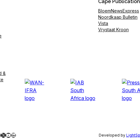
Cape Publication
BloemNewsExpress
Noordkaap Bulletin
Vista
Vrystaat Kroon
e
d &
te
ebook
nstagram
X
YouTube
LinkedIn
Developed by
LightS