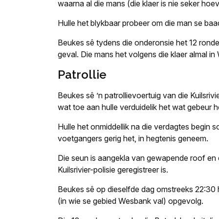
waarna al die mans (die klaer is nie seker hoe
Hulle het blykbaar probeer om die man se baa
Beukes sê tydens die onderonsie het 12 ronde
geval. Die mans het volgens die klaer almal i
Patrollie
Beukes sê ’n patrollievoertuig van die Kuilsriv
wat toe aan hulle verduidelik het wat gebeur h
Hulle het onmiddellik na die verdagtes begin 
voetgangers gerig het, in hegtenis geneem.
Die seun is aangekla van gewapende roof en d
Kuilsrivier-polisie geregistreer is.
Beukes sê op dieselfde dag omstreeks 22:30 he
(in wie se gebied Wesbank val) opgevolg.