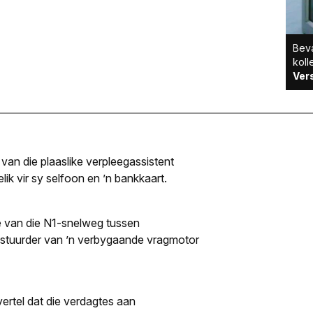
Beva
koll
Ver
an die plaaslike verpleegassistent
ik vir sy selfoon en ’n bankkaart.
e van die N1-snelweg tussen
estuurder van ’n verbygaande vragmotor
ertel dat die verdagtes aan