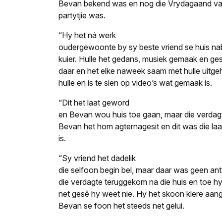
Bevan bekend was en nog die Vrydagaand va
partytjie was.
“Hy het ná werk
oudergewoonte by sy beste vriend se huis nab
kuier. Hulle het gedans, musiek gemaak en ge
daar en het elke naweek saam met hulle uitg
hulle en is te sien op video’s wat gemaak is.
“Dit het laat geword
en Bevan wou huis toe gaan, maar die verdag
Bevan het hom agternagesit en dit was die la
is.
“Sy vriend het dadelik
die selfoon begin bel, maar daar was geen ant
die verdagte teruggekom na die huis en toe h
net gesê hy weet nie. Hy het skoon klere aang
Bevan se foon het steeds net gelui.