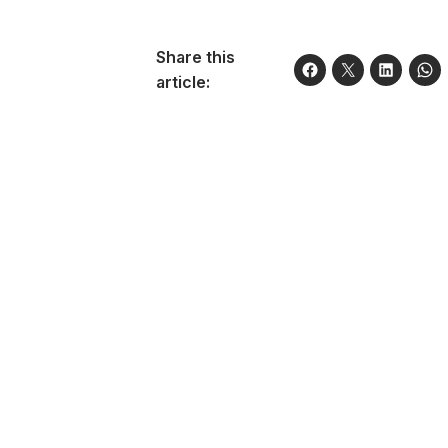
Share this
article: