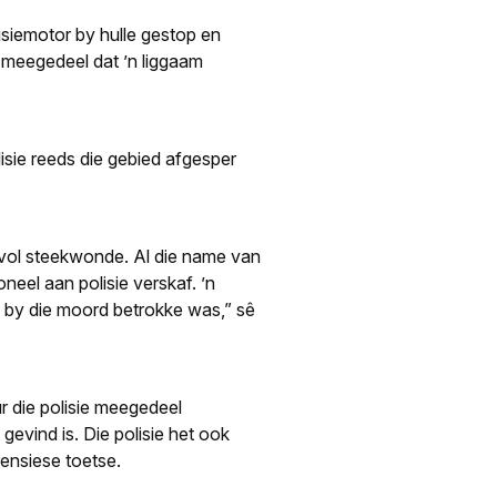
isiemotor by hulle gestop en
e meegedeel dat ’n liggaam
lisie reeds die gebied afgesper
 vol steekwonde. Al die name van
oneel aan polisie verskaf. ’n
e by die moord betrokke was,” sê
ur die polisie meegedeel
gevind is. Die polisie het ook
rensiese toetse.