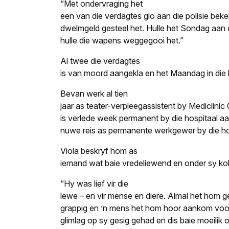
“Met ondervraging het
een van die verdagtes glo aan die polisie beken
dwelmgeld gesteel het. Hulle het Sondag aan d
hulle die wapens weggegooi het.”
Al twee die verdagtes
is van moord aangekla en het Maandag in die 
Bevan werk al tien
jaar as teater-verpleegassistent by Mediclini
is verlede week permanent by die hospitaal 
nuwe reis as permanente werkgewer by die hos
Viola beskryf hom as
iemand wat baie vredeliewend en onder sy ko
“Hy was lief vir die
lewe – en vir mense en diere. Almal het hom g
grappig en ’n mens het hom hoor aankom voord
glimlag op sy gesig gehad en dis baie moeilik