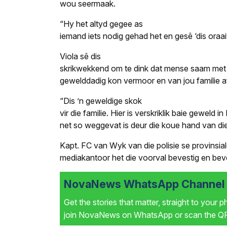
wou seermaak.
“Hy het altyd gegee as
iemand iets nodig gehad het en gesê ‘dis oraai
Viola sê dis
skrikwekkend om te dink dat mense saam met w
gewelddadig kon vermoor en van jou familie a
“Dis ’n geweldige skok
vir die familie. Hier is verskriklik baie geweld 
net so weggevat is deur die koue hand van di
Kapt. FC van Wyk van die polisie se provinsia
mediakantoor het die voorval bevestig en bev
NovaNews WhatsApp Channel i
Get the stories that matter, straight to your 
join NovaNews on WhatsApp or scan the QR 