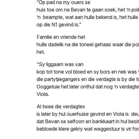
“Op pad na my ouers se
huis toe om na Bevan te gaan soek, het ’n pol
’n beampte, wat aan hulle bekend is, het hull
op die N1 gevind is.”
Familie en vriende het
hulle dadelik na die toneel gehaas waar die po
het.
“Sy liggaam was van
kop tot tone vol bloed en sy bors en nek was
die partytjiegangers en die verdagte is by die t
Ooggetuie het later onthul dat nog ’n verdagt
Viola.
Al twee die verdagtes
is later by hul ouerhuise gevind en Viola is de
dat Bevan se selfoon en bankkaart in hul besit 
bebloede klere gekry wat weggestuur is vir fo