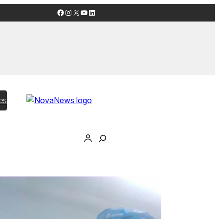
Facebook
Instagram
X
YouTube
LinkedIn
es