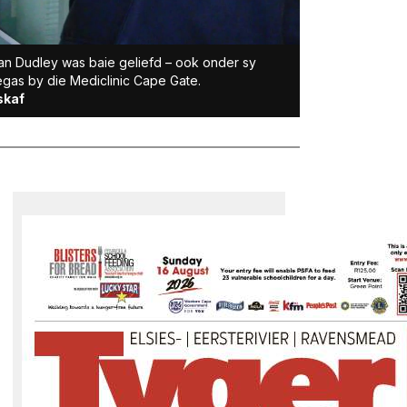
n Dudley was baie geliefd – ook onder sy
egas by die Mediclinic Cape Gate.
skaf