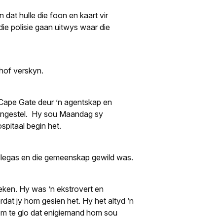
 dat hulle die foon en kaart vir
ie polisie gaan uitwys waar die
hof verskyn.
c Cape Gate deur ’n agentskap en
aangestel. Hy sou Maandag sy
pitaal begin het.
llegas en die gemeenskap gewild was.
eken. Hy was ’n ekstrovert en
at jy hom gesien het. Hy het altyd ’n
 om te glo dat enigiemand hom sou