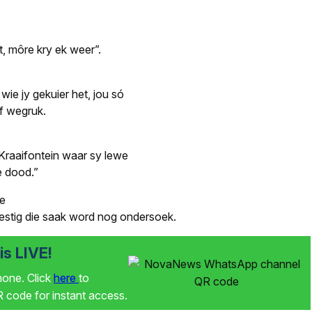
t, môre kry ek weer”.
ie jy gekuier het, jou só
f wegruk.
in Kraaifontein waar sy lewe
e dood.”
le
estig die saak word nog ondersoek.
s LIVE!
phone. Click
here
to
code for instant access.