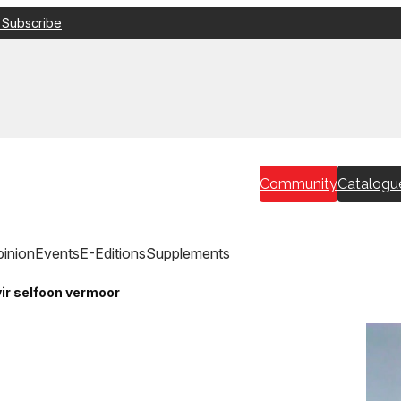
 Subscribe
Community
Catalogu
inion
Events
E-Editions
Supplements
vir selfoon vermoor