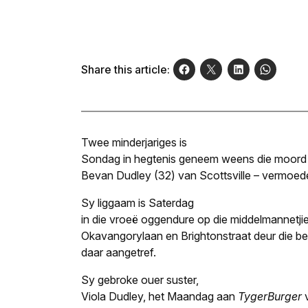
Share this article:
Twee minderjariges is
Sondag in hegtenis geneem weens die moord v
Bevan Dudley (32) van Scottsville – vermoedel
Sy liggaam is Saterdag
in die vroeë oggendure op die middelmannetji
Okavangorylaan en Brightonstraat deur die b
daar aangetref.
Sy gebroke ouer suster,
Viola Dudley, het Maandag aan
TygerBurger
v