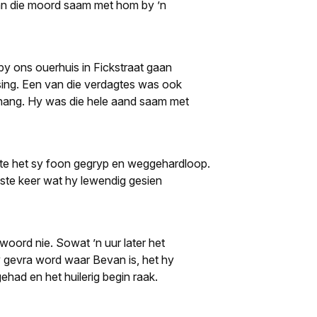
n die moord saam met hom by ’n
y ons ouerhuis in Fickstraat gaan
sing. Een van die verdagtes was ook
ehang. Hy was die hele aand saam met
te het sy foon gegryp en weggehardloop.
aste keer wat hy lewendig gesien
woord nie. Sowat ’n uur later het
y gevra word waar Bevan is, het hy
ehad en het huilerig begin raak.