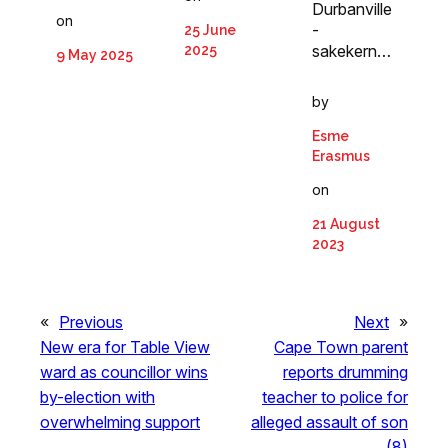
Durbanville
on
-
25 June
sakekern…
2025
9 May 2025
by
Esme
Erasmus
on
21 August
2023
«
Previous
Next
»
New era for Table View
Cape Town parent
ward as councillor wins
reports drumming
by-election with
teacher to police for
overwhelming support
alleged assault of son
(8)