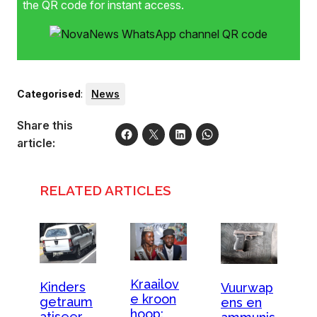
the QR code for instant access.
Categorised
:
News
Share this
article:
RELATED ARTICLES
Kraailov
Kinders
Vuurwap
e kroon
getraum
ens en
hoop:
atiseer