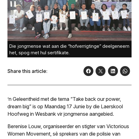
Die jongmense wat aan die “hofverrigtinge” deelgeneem
het, spog met hul sertifikate.
Share this article:
’n Geleentheid met die tema “Take back our power,
dream big” is op Maandag 17 Junie by die Laerskool
Hoofweg in Wesbank vir jongmense aangebied.
Berenise Louw, organiseerder en stigter van Victorious
Women Movement, sê sprekers van die polisie van