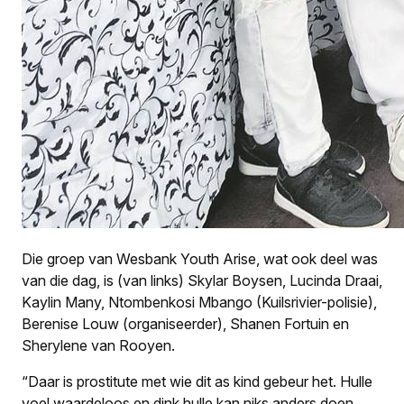
Die groep van Wesbank Youth Arise, wat ook deel was
van die dag, is (van links) Skylar Boysen, Lucinda Draai,
Kaylin Many, Ntombenkosi Mbango (Kuilsrivier-polisie),
Berenise Louw (organiseerder), Shanen Fortuin en
Sherylene van Rooyen.
“Daar is prostitute met wie dit as kind gebeur het. Hulle
voel waardeloos en dink hulle kan niks anders doen