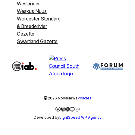
Weslander
Weskus Nuus
Worcester Standard
& Breederivier
Gazette
Swartland Gazette
©
2026 NovaNews
Policies
Facebook
Instagram
X
YouTube
LinkedIn
Developed by
LightSpeed WP Agency