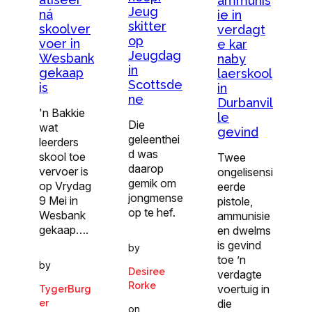
ammunis
Jeug
ná
ie in
skitter
skoolver
verdagt
op
voer in
e kar
Jeugdag
Wesbank
naby
in
gekaap
laerskool
Scottsde
is
in
ne
Durbanvil
'n Bakkie
le
Die
wat
gevind
geleenthei
leerders
d was
skool toe
Twee
daarop
vervoer is
ongelisensi
gemik om
op Vrydag
eerde
jongmense
9 Mei in
pistole,
op te hef.
Wesbank
ammunisie
gekaap….
en dwelms
is gevind
by
toe ’n
by
Desiree
verdagte
Rorke
voertuig in
TygerBurg
die
er
on