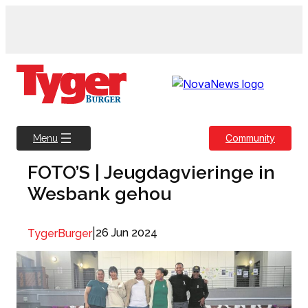
Skip
to
content
Community
Menu
FOTO’S | Jeugdagvieringe in
Wesbank gehou
|
26 Jun 2024
TygerBurger