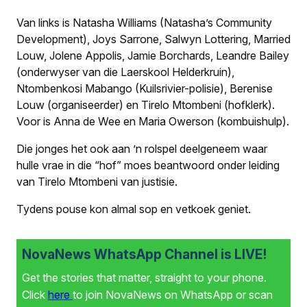
Van links is Natasha Williams (Natasha’s Community
Development), Joys Sarrone, Salwyn Lottering, Married
Louw, Jolene Appolis, Jamie Borchards, Leandre Bailey
(onderwyser van die Laerskool Helderkruin),
Ntombenkosi Mabango (Kuilsrivier-polisie), Berenise
Louw (organiseerder) en Tirelo Mtombeni (hofklerk).
Voor is Anna de Wee en Maria Owerson (kombuishulp).
Die jonges het ook aan ’n rolspel deelgeneem waar
hulle vrae in die “hof” moes beantwoord onder leiding
van Tirelo Mtombeni van justisie.
Tydens pouse kon almal sop en vetkoek geniet.
NovaNews WhatsApp Channel is LIVE!
Get the stories that matter, straight to your phone.
Click
here
to join NovaNews on WhatsApp or scan