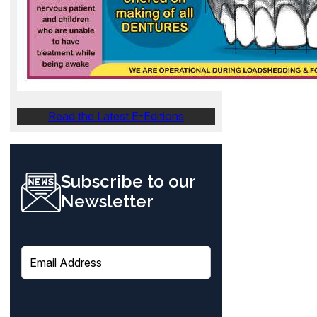
Read the Latest E-Editions
Subscribe to our
Newsletter
E
m
a
i