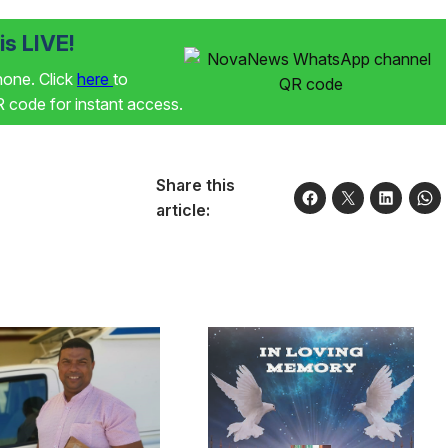
s LIVE!
phone. Click
here
to
code for instant access.
Share this
article: