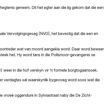
egtenis geneem. Dit het egter aan die lig gekom dat die een
nale Vervolgingsgesag (NVG), het bevestig dat die een en
ige oortreder wat van moord aangekla word. Daar word beweer
steek het. Hy word tans in die Pollsmoor-gevangenis se
) weer in die hof verskyn vir ’n formele borgtogaansoek.
Meer verdagtes sal waarskynlik bygevoeg word soos wat die
ie vroeë oggendure in Sylviastraat naby die De Zicht-