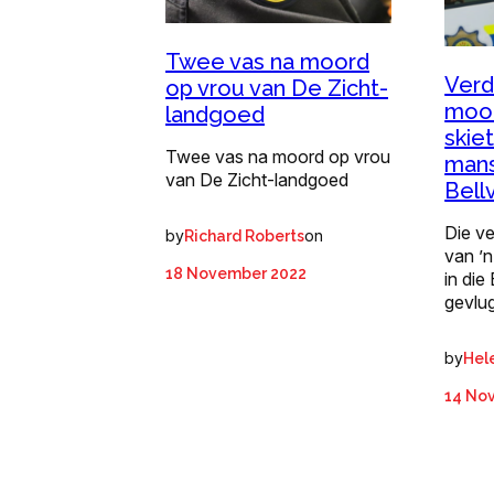
Twee vas na moord
Verd
op vrou van De Zicht-
moor
landgoed
skie
Twee vas na moord op vrou
mans
van De Zicht-landgoed
Bellv
Die v
by
on
Richard Roberts
van ’
18 November 2022
in die
gevlu
by
Hel
14 No