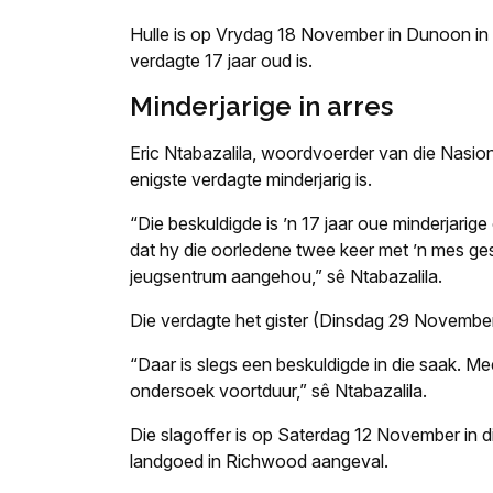
Hulle is op Vrydag 18 November in Dunoon in h
verdagte 17 jaar oud is.
Minderjarige in arres
Eric Ntabazalila, woordvoerder van die Nasio
enigste verdagte minderjarig is.
“Die beskuldigde is ’n 17 jaar oue minderjar
dat hy die oorledene twee keer met ’n mes ge
jeugsentrum aangehou,” sê Ntabazalila.
Die verdagte het gister (Dinsdag 29 November
“Daar is slegs een beskuldigde in die saak. 
ondersoek voortduur,” sê Ntabazalila.
Die slagoffer is op Saterdag 12 November in d
landgoed in Richwood aangeval.