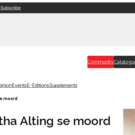
 Subscribe
Community
Catalogu
inion
Events
E-Editions
Supplements
 se moord
ritha Alting se moord