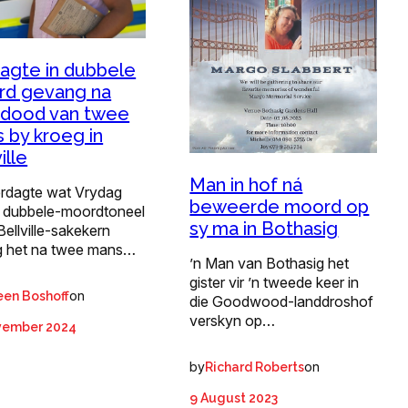
agte in dubbele
d gevang na
tdood van twee
 by kroeg in
ille
Man in hof ná
erdagte wat Vrydag
beweerde moord op
n dubbele-moordtoneel
sy ma in Bothasig
 Bellville-sakekern
g het na twee mans…
’n Man van Bothasig het
gister vir ’n tweede keer in
on
een Boshoff
die Goodwood-landdroshof
verskyn op…
vember 2024
by
on
Richard Roberts
9 August 2023