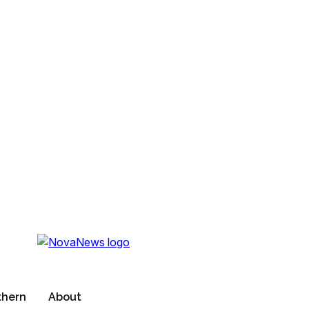
thern
About