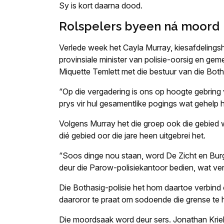
Sy is kort daarna dood.
Rolspelers byeen ná moord
Verlede week het Cayla Murray, kiesafdelingsh
provinsiale minister van polisie-oorsig en ge
Miquette Temlett met die bestuur van die Both
“Op die vergadering is ons op hoogte gebring 
prys vir hul gesamentlike pogings wat gehelp h
Volgens Murray het die groep ook die gebied w
dié gebied oor die jare heen uitgebrei het.
“Soos dinge nou staan, word De Zicht en Burg
deur die Parow-polisiekantoor bedien, wat ver
Die Bothasig-polisie het hom daartoe verbind 
daaroror te praat om sodoende die grense te 
Die moordsaak word deur sers. Jonathan Kriel