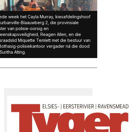
ede week het Cayla Murray, kiesafdelingshoof
Durbanville-Blaauwberg 2, die provinsiale
ster van polisie-oorsig en
enskapsveiligheid, Reagen Allen, en die
raadslid Miquette Temlett met die bestuur van
Bothasig-polisiekantoor vergader ná die dood
Suritha Alting.