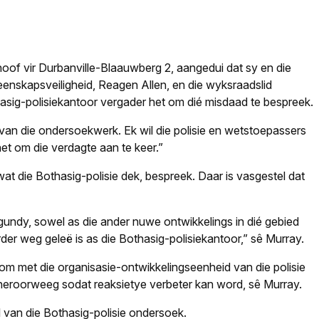
oof vir Durbanville-Blaauwberg 2, aangedui dat sy en die
meenskapsveiligheid, Reagen Allen, en die wyksraadslid
asig-polisiekantoor vergader het om dié misdaad te bespreek.
van die ondersoekwerk. Ek wil die polisie en wetstoepassers
et om die verdagte aan te keer.”
at die Bothasig-polisie dek, bespreek. Daar is vasgestel dat
undy, sowel as die ander nuwe ontwikkelings in dié gebied
der weg geleë is as die Bothasig-polisiekantoor,” sê Murray.
om met die organisasie-ontwikkelingseenheid van die polisie
heroorweeg sodat reaksietye verbeter kan word, sê Murray.
 van die Bothasig-polisie ondersoek.