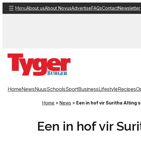
Skip
About us
About Novus
Advertise
FAQs
Contact
Newsletter
Menu
to
content
Home
News
Nuus
Schools
Sport
Business
Lifestyle
Recipes
Op
Home
»
News
»
Een in hof vir Suritha Alting
Een in hof vir Su