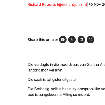
Richard Roberts (@richardjohn_rj)
|
30 Nov 2
Share this article:
Die verdagte in die moordsaak van Suritha A
landdroshof verskyn.
Die saak is tot gister uitgestel.
Die Bothasig-polisie het in sy oorspronklike v
oud is aangekeer ná Alting se moord.