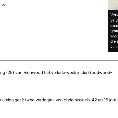
022
Verl
vir 
mini
geme
wyks
die 
van 
lting (28) van Richwood het verlede week in die Goodwood-
erklaring gesê twee verdagtes van onderskeidelik 42 en 18 jaar