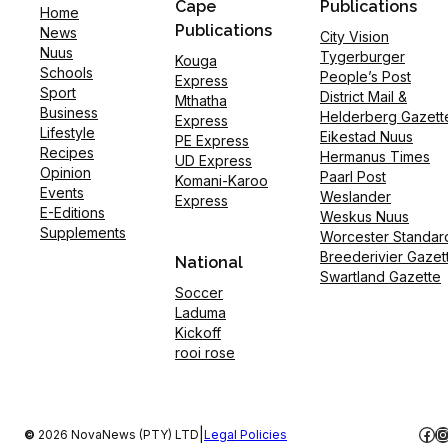
Cape
Publications
Home
Publications
News
City Vision
Nuus
Tygerburger
Kouga
Schools
People’s Post
Express
Sport
District Mail &
Mthatha
Business
Helderberg Gazett
Express
Lifestyle
Eikestad Nuus
PE Express
Recipes
Hermanus Times
UD Express
Opinion
Paarl Post
Komani-Karoo
Events
Weslander
Express
E-Editions
Weskus Nuus
Supplements
Worcester Standar
Breederivier Gazet
National
Swartland Gazette
Soccer
Laduma
Kickoff
rooi rose
Fac
I
|
©
2026 NovaNews (PTY) LTD
Legal Policies