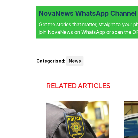
NovaNews WhatsApp Channel i
Get the stories that matter, straight to your 
join NovaNews on WhatsApp or scan the QR 
Categorised
:
News
RELATED ARTICLES