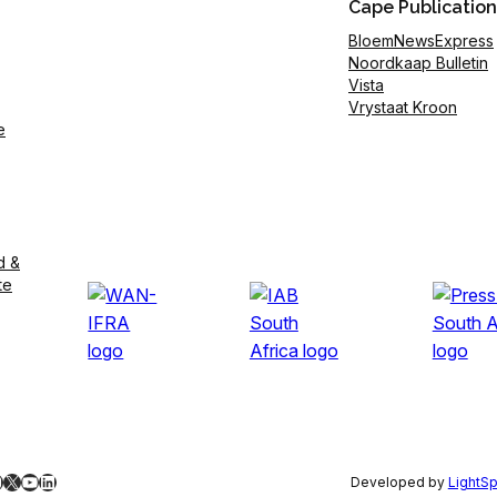
Cape Publication
BloemNewsExpress
Noordkaap Bulletin
Vista
Vrystaat Kroon
e
d &
te
ebook
nstagram
X
YouTube
LinkedIn
Developed by
LightS