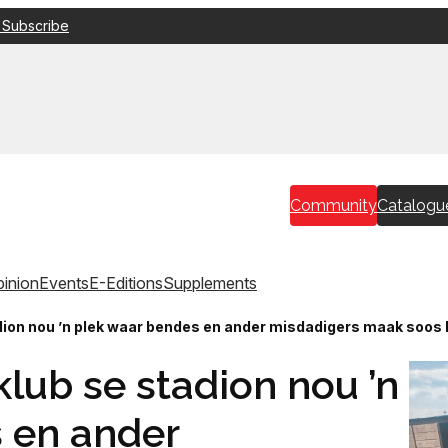
 Subscribe
Community
Catalogu
inion
Events
E-Editions
Supplements
ion nou ’n plek waar bendes en ander misdadigers maak soos h
lub se stadion nou ’n
 en ander