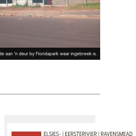
e aan ’n deur by Floridapark waar ingebreek is.