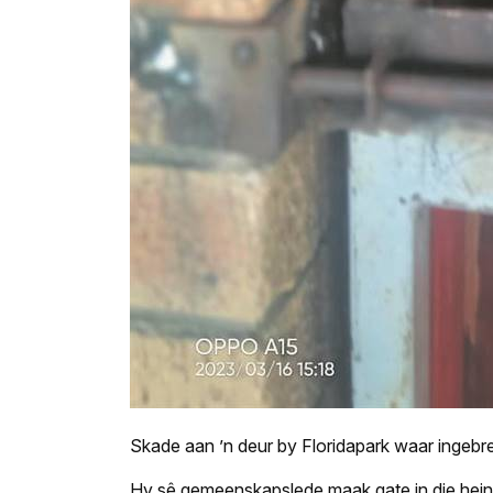
Skade aan ’n deur by Floridapark waar ingebre
Hy sê gemeenskapslede maak gate in die heinin