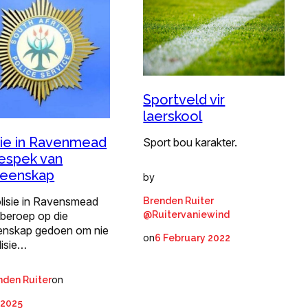
Sportveld vir
laerskool
sie in Ravenmead
Sport bou karakter.
respek van
eenskap
by
olisie in Ravensmead
Brenden Ruiter
@Ruitervaniewind
 beroep op die
nskap gedoen om nie
on
6 February 2022
lisie…
on
nden Ruiter
l 2025