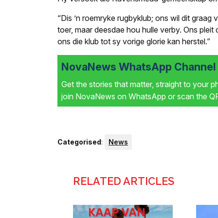
“Dis ’n roemryke rugbyklub; ons wil dit graag 
toer, maar deesdae hou hulle verby. Ons plei
ons die klub tot sy vorige glorie kan herstel.”
NovaNews WhatsApp Channel i
Get the stories that matter, straight to your 
join NovaNews on WhatsApp or scan the QR 
Categorised
:
News
RELATED ARTICLES