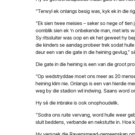
“Terwyl ek onlangs besig was, kyk ek in die ri
“Ek sien twee meisies – seker so nege of tien j
oomblik sien ek ’n onbekende man, met iets wa
Sy ritssluiter was oop en ek het geweet hy be
die kinders se aandag probeer trek sodat hul
deur een van die gate in die heining gevlug,” s
Die gate in die heining is een van die groot pr
“Op wedstryddae moet ons meer as 20 mense 
heining klim nie. Onlangs is een van hierdie 
weg by die stadion wil indwing. Saans word o
Hy sê die inbrake is ook onophoudelik.
“Sodra ons ruite vervang, word hulle weer geb
sluit beddens, verbande en nekstutte in. Hoe 
Hy versoek die Ravensmead-gemeenskap om e