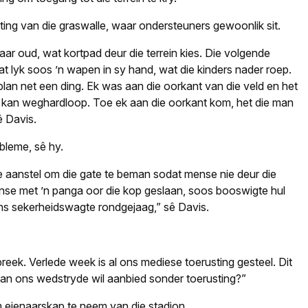
gting van die graswalle, waar ondersteuners gewoonlik sit.
aar oud, wat kortpad deur die terrein kies. Die volgende
t lyk soos ’n wapen in sy hand, wat die kinders nader roep.
plan net een ding. Ek was aan die oorkant van die veld en het
le kan weghardloop. Toe ek aan die oorkant kom, het die man
ê Davis.
obleme, sê hy.
aanstel om die gate te beman sodat mense nie deur die
mense met ’n panga oor die kop geslaan, soos booswigte hul
ns sekerheidswagte rondgejaag,” sê Davis.
reek. Verlede week is al ons mediese toerusting gesteel. Dit
kan ons wedstryde wil aanbied sonder toerusting?”
ienaarskap te neem van die stadion.