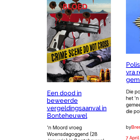
Poli
vra 
gem
Die p
Een dood in
het 'n
beweerde
gemee
vergeldingsaanval in
die po
Bonteheuwel
'n Moord vroeg
by
Bre
Woensdagoggend (28
7 Apri