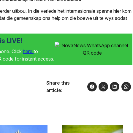
verder uitbou. In die verlede het internasionale spanne hier kom
t dat die gemeenskap ons help om die boewe uit te wys sodat
s LIVE!
phone. Click
here
to
code for instant access.
Share this
article: