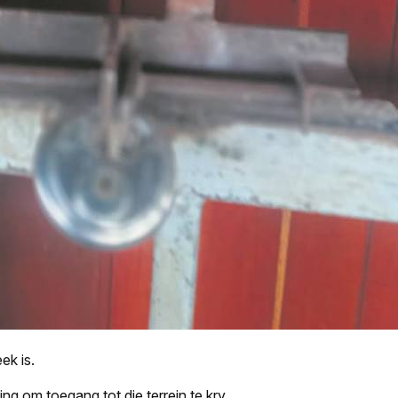
ek is.
g om toegang tot die terrein te kry.