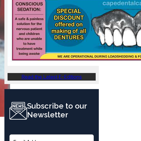
Read the Latest E-Editions
Subscribe to our
Newsletter
E