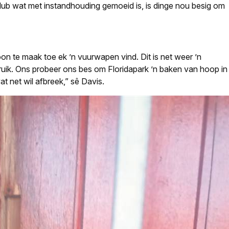
klub wat met instandhouding gemoeid is, is dinge nou besig om
on te maak toe ek ’n vuurwapen vind. Dit is net weer ’n
ruik. Ons probeer ons bes om Floridapark ’n baken van hoop in
 net wil afbreek,” sê Davis.