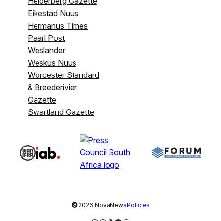
Helderberg Gazette
Eikestad Nuus
Hermanus Times
Paarl Post
Weslander
Weskus Nuus
Worcester Standard
& Breederivier
Gazette
Swartland Gazette
©
2026 NovaNews
Policies