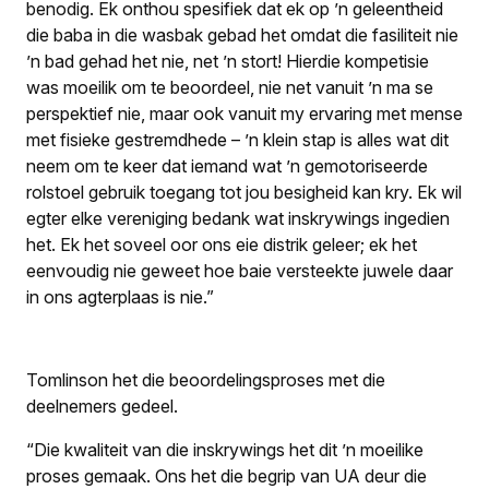
benodig. Ek onthou spesifiek dat ek op ’n geleentheid
die baba in die wasbak gebad het omdat die fasiliteit nie
’n bad gehad het nie, net ’n stort! Hierdie kompetisie
was moeilik om te beoordeel, nie net vanuit ’n ma se
perspektief nie, maar ook vanuit my ervaring met mense
met fisieke gestremdhede – ’n klein stap is alles wat dit
neem om te keer dat iemand wat ’n gemotoriseerde
rolstoel gebruik toegang tot jou besigheid kan kry. Ek wil
egter elke vereniging bedank wat inskrywings ingedien
het. Ek het soveel oor ons eie distrik geleer; ek het
eenvoudig nie geweet hoe baie versteekte juwele daar
in ons agterplaas is nie.”
Tomlinson het die beoordelingsproses met die
deelnemers gedeel.
“Die kwaliteit van die inskrywings het dit ’n moeilike
proses gemaak. Ons het die begrip van UA deur die