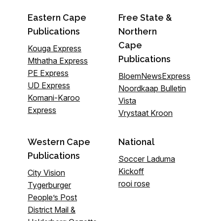
Eastern Cape
Free State &
Publications
Northern
Cape
Kouga Express
Publications
Mthatha Express
PE Express
BloemNewsExpress
UD Express
Noordkaap Bulletin
Komani-Karoo
Vista
Express
Vrystaat Kroon
Western Cape
National
Publications
Soccer Laduma
Kickoff
City Vision
rooi rose
Tygerburger
People’s Post
District Mail &