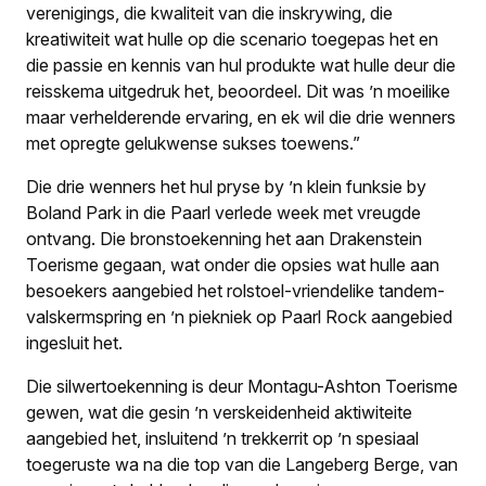
verenigings, die kwaliteit van die inskrywing, die
kreatiwiteit wat hulle op die scenario toegepas het en
die passie en kennis van hul produkte wat hulle deur die
reisskema uitgedruk het, beoordeel. Dit was ’n moeilike
maar verhelderende ervaring, en ek wil die drie wenners
met opregte gelukwense sukses toewens.”
Die drie wenners het hul pryse by ’n klein funksie by
Boland Park in die Paarl verlede week met vreugde
ontvang. Die bronstoekenning het aan Drakenstein
Toerisme gegaan, wat onder die opsies wat hulle aan
besoekers aangebied het rolstoel-vriendelike tandem-
valskermspring en ’n piekniek op Paarl Rock aangebied
ingesluit het.
Die silwertoekenning is deur Montagu-Ashton Toerisme
gewen, wat die gesin ’n verskeidenheid aktiwiteite
aangebied het, insluitend ’n trekkerrit op ’n spesiaal
toegeruste wa na die top van die Langeberg Berge, van