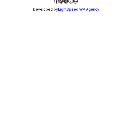
Facebook
Instagram
X
YouTube
LinkedIn
Developed by
LightSpeed WP Agency