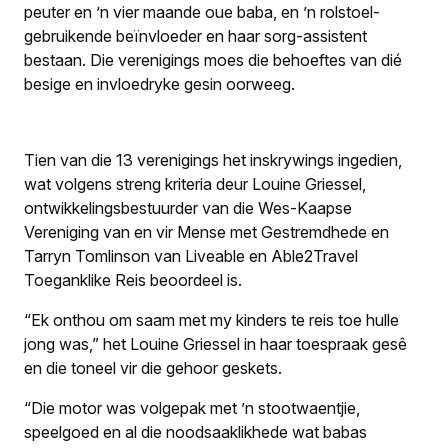
peuter en ’n vier maande oue baba, en ’n rolstoel-
gebruikende beïnvloeder en haar sorg-assistent
bestaan. Die verenigings moes die behoeftes van dié
besige en invloedryke gesin oorweeg.
Tien van die 13 verenigings het inskrywings ingedien,
wat volgens streng kriteria deur Louine Griessel,
ontwikkelingsbestuurder van die Wes-Kaapse
Vereniging van en vir Mense met Gestremdhede en
Tarryn Tomlinson van Liveable en Able2Travel
Toeganklike Reis beoordeel is.
“Ek onthou om saam met my kinders te reis toe hulle
jong was,” het Louine Griessel in haar toespraak gesê
en die toneel vir die gehoor geskets.
“Die motor was volgepak met ’n stootwaentjie,
speelgoed en al die noodsaaklikhede wat babas