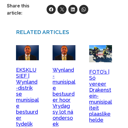
Share this
article:
RELATED ARTICLES
EKSKLU
Wynland
FOTO’s |
SIEF |
-
Só
Wynland
munisipal
vereer
-distrik
e
Drakenst
se
bestuurd
ein-
munisipal
er hoor
munisipal
e
Vrydag
iteit
bestuurd
sy lot ná
plaaslike
er
onderso
helde
tydelik
ek