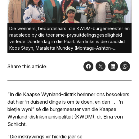
Die wenners, beoordelaars, die KWDM-burgemeester en
raadslede by die toerisme-prysuitdelings­geselligheid
verlede Donderdag in die Paarl. Van links is die raadslid
Koos Steyn, Maraletta Mundey (Montagu-Ashton-
toerisme), Louine Griessel, dr. Elna von Schlicht, Jenna
Moses (Visit Stellenbosch), Cheryl Phillips en Chrismarie
Share this article:
Carse (albei van Drakenstein-munisipaliteit). Voor is
Tarryn Tomlinson.Foto:
“In die Kaapse Wynland-distrik herinner ons besoekers
dat hier ’n duisend dinge is om te doen, en dan . . . ’n
bietjie wyn!” sê die burgemeester van die Kaapse
Wynland-distriksmunisipaliteit (KWDM), dr. Elna von
Schlicht.
“Die inskrywings vir hierdie jaar se