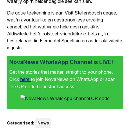
waar jy op ’n helder dag die see kan sien.
Die goue toekenning is aan Visit Stellenbosch gegee,
wat ’n avontuurlike en gastronomiese ervaring
aangebied het wat vir die hele gesin geskik is.
Aktiwiteite het ’n rolstoel-vriendelike e-fiets rit, ’n
besoek aan die Elemental Speeltuin en ander aktiwiteite
ingesluit.
NovaNews WhatsApp Channel is LIVE!
Get the stories that matter, straight to your phone.
Click
here
to join NovaNews on WhatsApp or scan
the QR code for instant access.
Categorised
:
News