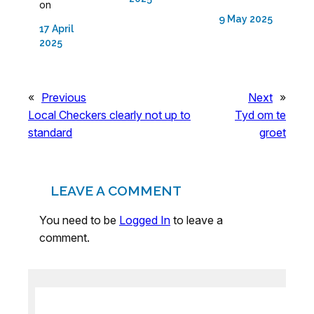
on
9 May 2025
17 April
2025
«
Previous
Next
»
Local Checkers clearly not up to
Tyd om te
standard
groet
LEAVE A COMMENT
You need to be
Logged In
to leave a
comment.