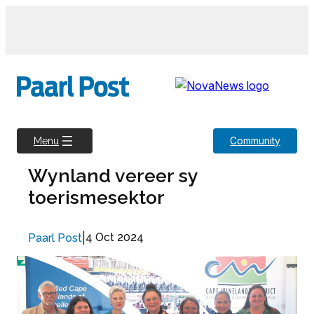
Skip
to
content
Community
Menu
Wynland vereer sy
toerismesektor
|
4 Oct 2024
Paarl Post