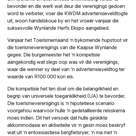
bevorder en die werk wat deur die verenigings gedoen
word te verbeter, voer die KWDM advertensieveldtogte
uit, woon handelskoue by en het vroeër vanjaar die
suksesvolle Wynlande Herfs Ekspo aangebied.
Vanjaar het Toerismemaand ’n bykomende hupstoot vir
die toerismeverenigings van die Kaapse Wynlande
gegee. Die burgemeester het ’n kompetisie
aangekondig wat slegs oop was vir dié verenigings,
waar die wenner sy deel van ’n advertensieveldtog ter
waarde van R100 000 kon eis.
Die kompetisie het ten doel om die belangrikheid en
begrip van universele toeganklikheid (UA) te bevorder.
Die toerismeverenigings is ’n hipotetiese scenario
voorgehou waarvoor hulle ’n gedetailleerde reisskema
moes indien. Dit het versoek dat hulle geskikte
akkommodasie en aktiwiteite vir ’n gesin moes beskryf
wat uit ’n entoesiastiese bergfietsryer, ’n ma met ’n