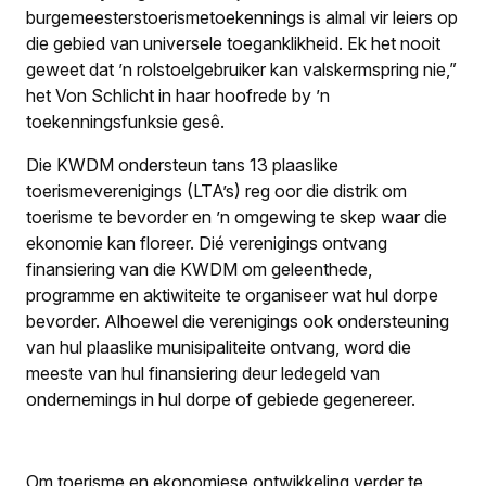
burgemeesterstoerismetoekennings is almal vir leiers op
die gebied van universele toeganklikheid. Ek het nooit
geweet dat ’n rolstoelgebruiker kan valskermspring nie,”
het Von Schlicht in haar hoofrede by ’n
toekenningsfunksie gesê.
Die KWDM ondersteun tans 13 plaaslike
toerismeverenigings (LTA’s) reg oor die distrik om
toerisme te bevorder en ’n omgewing te skep waar die
ekonomie kan floreer. Dié verenigings ontvang
finansiering van die KWDM om geleenthede,
programme en aktiwiteite te organiseer wat hul dorpe
bevorder. Alhoewel die verenigings ook ondersteuning
van hul plaaslike munisipaliteite ontvang, word die
meeste van hul finansiering deur ledegeld van
ondernemings in hul dorpe of gebiede gegenereer.
Om toerisme en ekonomiese ontwikkeling verder te