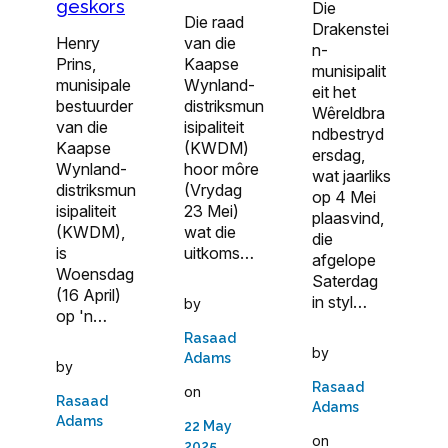
geskors
Die
Die raad
Drakenstei
Henry
van die
n-
Prins,
Kaapse
munisipalit
munisipale
Wynland-
eit het
bestuurder
distriksmun
Wêreldbra
van die
isipaliteit
ndbestryd
Kaapse
(KWDM)
ersdag,
Wynland-
hoor môre
wat jaarliks
distriksmun
(Vrydag
op 4 Mei
isipaliteit
23 Mei)
plaasvind,
(KWDM),
wat die
die
is
uitkoms…
afgelope
Woensdag
Saterdag
(16 April)
in styl…
by
op 'n…
Rasaad
by
Adams
by
Rasaad
on
Rasaad
Adams
Adams
22 May
on
2025