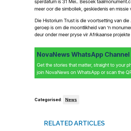
sperdatum is 31 Mei.
Besoek taalmonument.
.
meer oor die simboliek, geskiedenis en missie 
Die Historium Trust is die voortsetting van d
geroep is om die moontlikheid van ’n monumen
deur onder meer pryse vir Afrikaanse projekte 
NovaNews WhatsApp Channel i
Get the stories that matter, straight to your 
join NovaNews on WhatsApp or scan the QR 
Categorised
:
News
RELATED ARTICLES