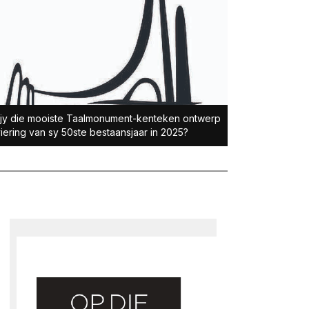
jy die mooiste Taalmonument-kenteken ontwerp
viering van sy 50ste bestaansjaar in 2025?