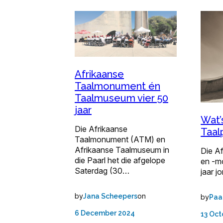
Afrikaanse
Taalmonument én
Taalmuseum vier 50
jaar
Wat’
Die Afrikaanse
Taal
Taalmonument (ATM) en
Afrikaanse Taalmuseum in
Die A
die Paarl het die afgelope
en -m
Saterdag (30…
jaar jo
by
on
Jana Scheepers
by
Paa
6 December 2024
13 Oct