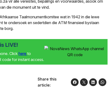
co.za
vir alle vereistes, bepalings en voorwaardes, asook om
van die monument uit te vind.
ie Afrikaanse Taalmonumentkomitee wat in 1942 in die lewe
t te ondersoek en sedertdien die ATM finansieel bystaan
te borg.
s LIVE!
phone. Click
here
to
code for instant access.
Share this
article: