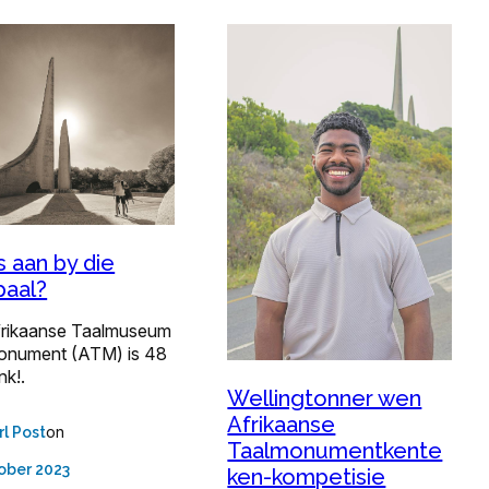
s aan by die
paal?
frikaanse Taalmuseum
onument (ATM) is 48
nk!.
Wellingtonner wen
Afrikaanse
on
rl Post
Taalmonumentkente
ober 2023
ken-kompetisie