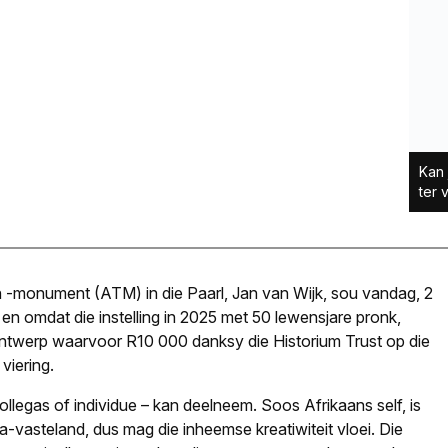
Kan 
ter 
 -monument (ATM) in die Paarl, Jan van Wijk, sou vandag, 2
en omdat die instelling in 2025 met 50 lewensjare pronk,
ntwerp waarvoor R10 000 danksy die Historium Trust op die
 viering.
ollegas of individue – kan deelneem. Soos Afrikaans self, is
a-vasteland, dus mag die inheemse kreatiwiteit vloei. Die