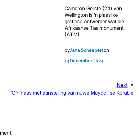
Cameron Gerste (24) van
Wellington is ’n plaaslike
grafiese ontwerper wat die
Afrikaanse Taalmonument
(ATM)…
by
on
Jana Scheepers
13 December 2024
Next
»
‘G’n haas met aanstelling van nuwe Mayco,’ sê Korabie
mment.