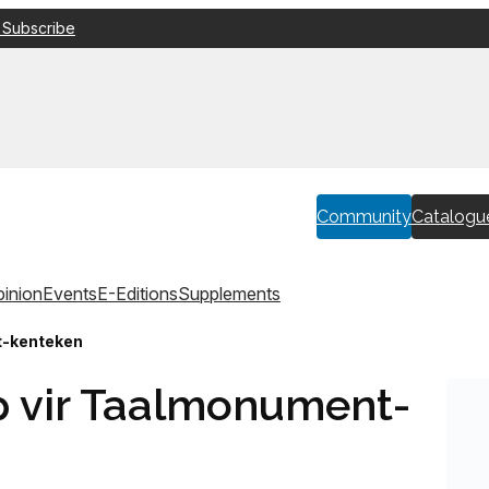
 Subscribe
Community
Catalogu
inion
Events
E-Editions
Supplements
t-kenteken
 vir Taalmonument-