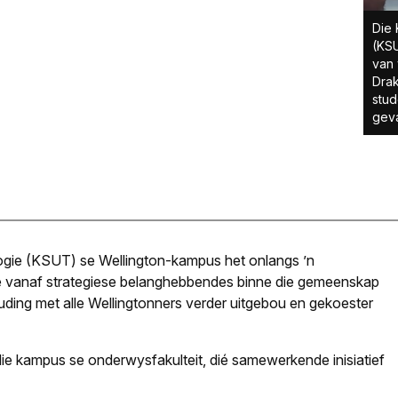
Die 
(KS
van 
Dra
stud
geva
ologie (KSUT) se Wellington-kampus het onlangs ’n
e vanaf strategiese belanghebbendes binne die gemeenskap
uding met alle Wellingtonners verder uitgebou en gekoester
die kampus se onderwysfakulteit, dié samewerkende inisiatief