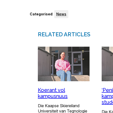
Categorised
:
News
RELATED ARTICLES
Koerant vol
‘Peni
kampusnuus
kamp
stud
Die Kaapse Skiereiland
Universiteit van Tegnologie
Die K