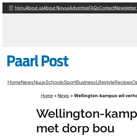
Skip
About us
About Novus
Advertise
FAQs
Contact
Newsletter
Menu
to
content
Home
News
Nuus
Schools
Sport
Business
Lifestyle
Recipes
Op
Home
»
News
»
Wellington-kampus wil verh
Wellington-kamp
met dorp bou