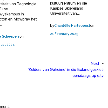
kultuursentrum en die
siteit van Tegnologie
Kaapse Skiereiland
) se
Universiteit van…
wyskampus in
ngton en Mowbray het
s…
by
on
Chantélle Hartebeest
21 February 2025
on
a Scheepers
gust 2024
Next
»
‘Kelders van Geheime’ in die Boland geskiet;
eersdaags op e.tv
mment.