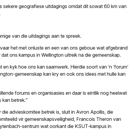
s sekere geografiese uitdagings omdat dit sowat 60 km van
.
mmige van die uitdagings aan te spreek.
ervaar het met onluste en een van ons geboue wat afgebrand
r dat ons kampus in Wellington uitreik na die gemeenskap.
 en kyk hoe ons kan saamwerk. Hierdie soort van ’n ‘forum’
llington-gemeenskap kan kry en ook ons idees met hulle kan
llende forums en organisasies en daar is eintlik nog heelwat
 kan betrek.”
die advieskomitee betrek is, sluit in Avron Apollis, die
omiteelid vir gemeenskapsveiligheid, Francois Theron van
eytenbach-sentrum wat oorkant die KSUT-kampus in