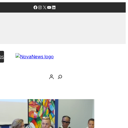
Facebook
Instagram
X
YouTube
LinkedIn
es