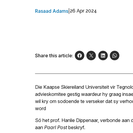
Rasaad Adams
|
26 Apr 2024
Share this article:
Die Kaapse Skiereiland Universiteit vir Tegn
advieskomitee gestig waardeur hy graag insa
wil kry om sodoende te verseker dat sy verho
word
Só het prof. Hanlie Dippenaar, verbonde aan 
aan
Paarl Post
beskryf.