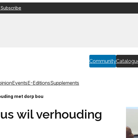
 Subscribe
Community
Catalogu
inion
Events
E-Editions
Supplements
ouding met dorp bou
us wil verhouding