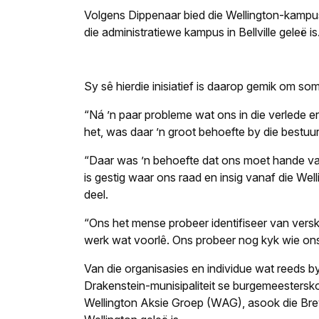
Volgens Dippenaar bied die Wellington-kampu
die administratiewe kampus in Bellville geleë is
Sy sê hierdie inisiatief is daarop gemik om so
“Ná ’n paar probleme wat ons in die verlede 
het, was daar ’n groot behoefte by die bestuu
“Daar was ’n behoefte dat ons moet hande vat
is gestig waar ons raad en insig vanaf die We
deel.
“Ons het mense probeer identifiseer van verski
werk wat voorlê. Ons probeer nog kyk wie ons
Van die organisasies en individue wat reeds by 
Drakenstein-munisipaliteit se burgemeestersk
Wellington Aksie Groep (WAG), asook die Br