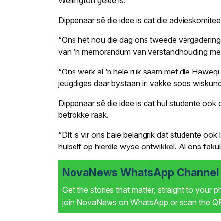
Wellington geleë is.
Dippenaar sê die idee is dat die advieskomite
“Ons het nou die dag ons tweede vergaderin
van ’n memorandum van verstandhouding met
“Ons werk al ’n hele ruk saam met die Hawequ
jeugdiges daar bystaan in vakke soos wiskund
Dippenaar sê die idee is dat hul studente oo
betrokke raak.
“Dit is vir ons baie belangrik dat studente oo
hulself op hierdie wyse ontwikkel. Al ons fakul
NovaNews WhatsApp Channel i
Get the stories that matter, straight to your 
join NovaNews on WhatsApp or scan the QR 