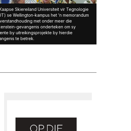
Kaapse Skiereiland Universiteit vir Tegnologie
UT) se Wellington-kampus het ’n memorandum
verstandhouding met onder meer die
kenstein-gevangenis onderteken om sy
ente by uitreikingsprojekte by hierdie
ngenis te betrek.