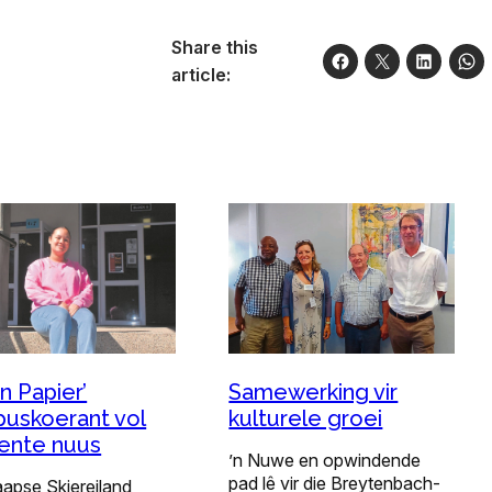
Share this
article:
n Papier’
Samewerking vir
uskoerant vol
kulturele groei
ente nuus
’n Nuwe en opwindende
pad lê vir die Breytenbach-
aapse Skiereiland