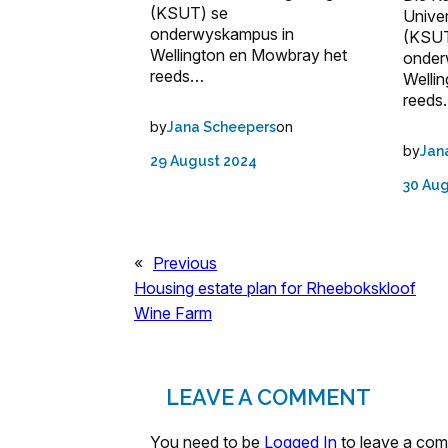
(KSUT) se
Univer
onderwyskampus in
(KSUT
Wellington en Mowbray het
onder
reeds…
Welli
reed
by
on
Jana Scheepers
by
Jan
29 August 2024
30 Au
«
Previous
Housing estate plan for Rheebokskloof
Wine Farm
LEAVE A COMMENT
You need to be
Logged In
to leave a co