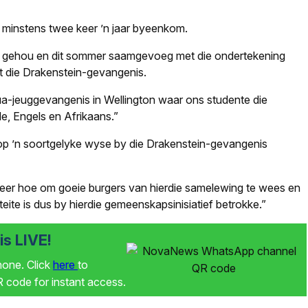
e minstens twee keer ’n jaar byeenkom.
g gehou en dit sommer saamgevoeg met die ondertekening
 die Drakenstein-gevangenis.
a-jeuggevangenis in Wellington waar ons studente die
e, Engels en Afrikaans.”
k op ’n soortgelyke wyse by die Drakenstein-gevangenis
k leer hoe om goeie burgers van hierdie samelewing te wees en
teite is dus by hierdie gemeenskapsinisiatief betrokke.”
s LIVE!
phone. Click
here
to
code for instant access.