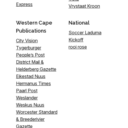
Express
Vrystaat Kroon
Western Cape
National
Publications
Soccer Laduma
Kickoff
City Vision
rooi rose
Tygerburger
People’s Post
District Mail &
Helderberg Gazette
Eikestad Nuus
Hermanus Times
Paarl Post
Weslander
Weskus Nuus
Worcester Standard
& Breederivier
Gazette