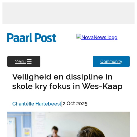
Skip
to
content
Community
Menu
Veiligheid en dissipline in
skole kry fokus in Wes-Kaap
Chantélle Hartebeest
|
2 Oct 2025