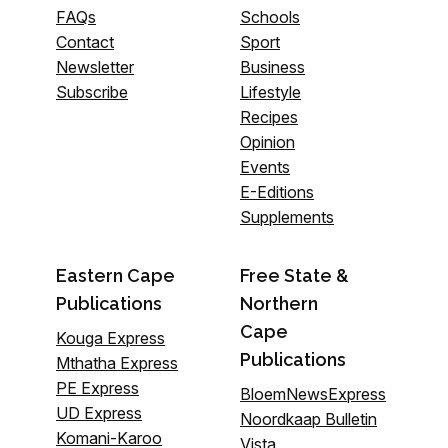
FAQs
Schools
Contact
Sport
Newsletter
Business
Subscribe
Lifestyle
Recipes
Opinion
Events
E-Editions
Supplements
Eastern Cape
Free State &
Publications
Northern
Cape
Kouga Express
Publications
Mthatha Express
PE Express
BloemNewsExpress
UD Express
Noordkaap Bulletin
Komani-Karoo
Vista