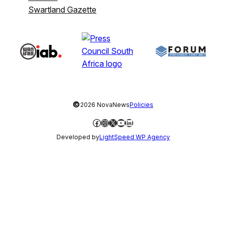
Swartland Gazette
©
2026 NovaNews
Policies
Facebook
Instagram
X
YouTube
LinkedIn
Developed by
LightSpeed WP Agency