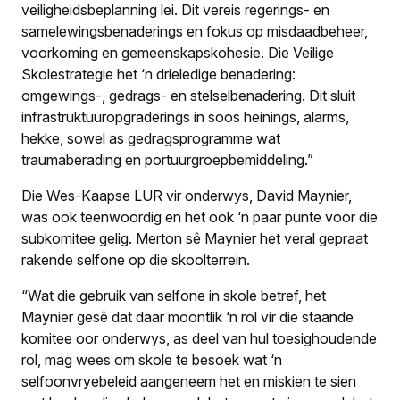
veiligheidsbeplanning lei. Dit vereis regerings- en
samelewingsbenaderings en fokus op misdaadbeheer,
voorkoming en gemeenskapskohesie. Die Veilige
Skolestrategie het ‘n drieledige benadering:
omgewings-, gedrags- en stelselbenadering. Dit sluit
infrastruktuuropgraderings in soos heinings, alarms,
hekke, sowel as gedragsprogramme wat
traumaberading en portuurgroepbemiddeling.”
Die Wes-Kaapse LUR vir onderwys, David Maynier,
was ook teenwoordig en het ook ‘n paar punte voor die
subkomitee gelig. Merton sê Maynier het veral gepraat
rakende selfone op die skoolterrein.
“Wat die gebruik van selfone in skole betref, het
Maynier gesê dat daar moontlik ‘n rol vir die staande
komitee oor onderwys, as deel van hul toesighoudende
rol, mag wees om skole te besoek wat ‘n
selfoonvryebeleid aangeneem het en miskien te sien