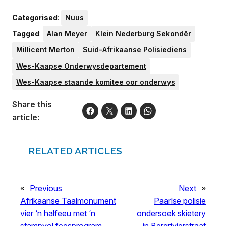
Categorised
:
Nuus
Tagged
:
Alan Meyer
Klein Nederburg Sekondêr
Millicent Merton
Suid-Afrikaanse Polisiediens
Wes-Kaapse Onderwysdepartement
Wes-Kaapse staande komitee oor onderwys
Share this
article:
RELATED ARTICLES
«
Previous
Next
»
Afrikaanse Taalmonument
Paarlse polisie
vier ‘n halfeeu met ‘n
ondersoek skietery