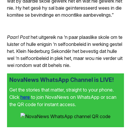
wat by daardie skole gewerk het en wat nie gewerk het
nie. Hy het gesê hy sal baie geïnteresseerd wees in die
komitee se bevindinge en moontlike aanbevelings.”
Paarl Post
het uitgereik na ‘n paar plaaslike skole om te
luister of hulle enigsin ‘n selfoonbeleid in werking gestel
het. Klein Nederburg Sekondêr het bevestig dat hulle
wel ‘n selfoonbeleid in plek het, maar wou nie verder uit
wei rondom wat dit behels nie.
NovaNews WhatsApp Channel is LIVE!
Get the stories that matter, straight to your phone.
Click
here
to join NovaNews on WhatsApp or scan
the QR code for instant access.