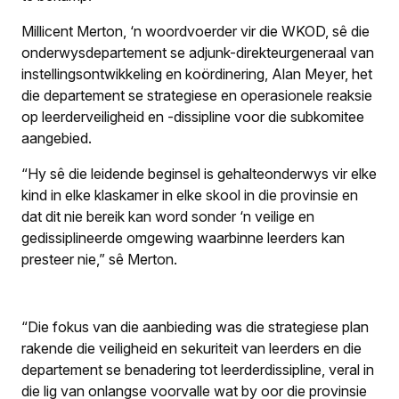
Millicent Merton, ‘n woordvoerder vir die WKOD, sê die
onderwysdepartement se adjunk-direkteurgeneraal van
instellingsontwikkeling en koördinering, Alan Meyer, het
die departement se strategiese en operasionele reaksie
op leerderveiligheid en -dissipline voor die subkomitee
aangebied.
“Hy sê die leidende beginsel is gehalteonderwys vir elke
kind in elke klaskamer in elke skool in die provinsie en
dat dit nie bereik kan word sonder ‘n veilige en
gedissiplineerde omgewing waarbinne leerders kan
presteer nie,” sê Merton.
“Die fokus van die aanbieding was die strategiese plan
rakende die veiligheid en sekuriteit van leerders en die
departement se benadering tot leerderdissipline, veral in
die lig van onlangse voorvalle wat by oor die provinsie