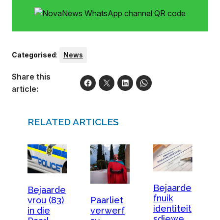
Categorised
:
News
Share this
article:
RELATED ARTICLES
Bejaarde
Bejaarde
fnuik
Paarliet
vrou (83)
identiteit
verwerf
in die
sdiewe