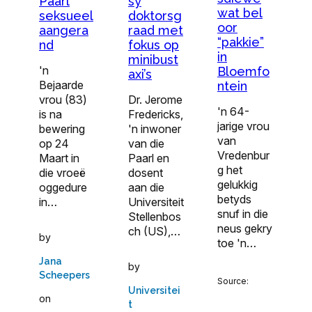
sy
Paarl
wat bel
doktorsg
seksueel
oor
raad met
aangera
“pakkie”
fokus op
nd
in
minibust
'n
Bloemfo
axi’s
Bejaarde
ntein
Dr. Jerome
vrou (83)
'n 64-
Fredericks,
is na
jarige vrou
'n inwoner
bewering
van
van die
op 24
Vredenbur
Paarl en
Maart in
g het
dosent
die vroeë
gelukkig
aan die
oggedure
betyds
Universiteit
in…
snuf in die
Stellenbos
neus gekry
ch (US),…
by
toe 'n…
Jana
by
Scheepers
Source:
Universitei
on
t