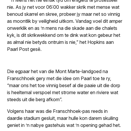
nie. As jy net voor 06:00 wakker skrik met mense wat
benoud skarrel en skree, probeer jy maar net so vinnig
as moontlik by veiligheid uitkom. Vandag voel dit amper
onwerklik en as ’n mens na die skade aan die chalets
kyk, is dit skrikwekkend om te dink wat kon gebeur het
as almal nie betyds ontruim is nie,” het Hopkins aan
Paarl Post
gesê.
Die egpaar het van die Mont Marte-landgoed na
Franschhoek gery met die idee om Paarl toe te ry,
“maar ons het toe vinnig besef al die paaie uit die dorp
is heeltemal verspoel met strome water en riviere wat
steeds uit die berg afkom”.
Volgens haar was die Franschhoek-pas reeds in
daardie stadium gesluit, maar hulle kon darem skuiling
geniet in ’n nabye gastehuis wat ’n opening gehad het.