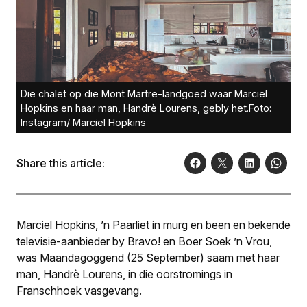
Die chalet op die Mont Martre-landgoed waar Marciel
Hopkins en haar man, Handrè Lourens, gebly het.Foto:
Instagram/ Marciel Hopkins
Share this article:
Marciel Hopkins, ’n Paarliet in murg en been en bekende
televisie-aanbieder by
Bravo!
en
Boer Soek ’n Vrou
,
was Maandagoggend (25 September) saam met haar
man, Handrè Lourens, in die oorstromings in
Franschhoek vasgevang.