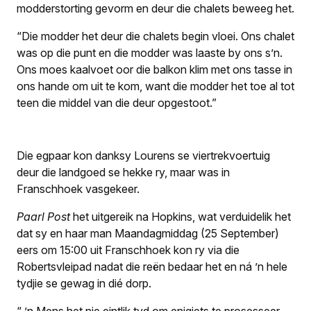
modderstorting gevorm en deur die chalets beweeg het.
“Die modder het deur die chalets begin vloei. Ons chalet
was op die punt en die modder was laaste by ons s’n.
Ons moes kaalvoet oor die balkon klim met ons tasse in
ons hande om uit te kom, want die modder het toe al tot
teen die middel van die deur opgestoot.”
Die egpaar kon danksy Lourens se viertrekvoertuig
deur die landgoed se hekke ry, maar was in
Franschhoek vasgekeer.
Paarl Post
het uitgereik na Hopkins, wat verduidelik het
dat sy en haar man Maandagmiddag (25 September)
eers om 15:00 uit Franschhoek kon ry via die
Robertsvleipad nadat die reën bedaar het en ná ’n hele
tydjie se gewag in dié dorp.
“ ’n Mens het nie eintlik tyd om enigiets te prosesseer