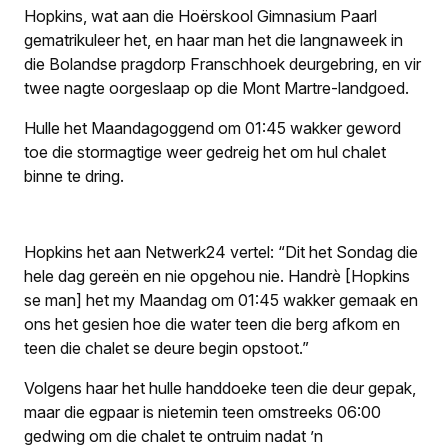
Hopkins, wat aan die Hoërskool Gimnasium Paarl
gematrikuleer het, en haar man het die langnaweek in
die Bolandse pragdorp Franschhoek deurgebring, en vir
twee nagte oorgeslaap op die Mont Martre-landgoed.
Hulle het Maandagoggend om 01:45 wakker geword
toe die stormagtige weer gedreig het om hul chalet
binne te dring.
Hopkins het aan
Netwerk24
vertel: “Dit het Sondag die
hele dag gereën en nie opgehou nie. Handrè [Hopkins
se man] het my Maandag om 01:45 wakker gemaak en
ons het gesien hoe die water teen die berg afkom en
teen die chalet se deure begin opstoot.”
Volgens haar het hulle handdoeke teen die deur gepak,
maar die egpaar is nietemin teen omstreeks 06:00
gedwing om die chalet te ontruim nadat ’n