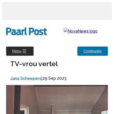
Skip
to
content
Community
Menu
TV-vrou vertel
Jana Scheepers
|
29 Sep 2023