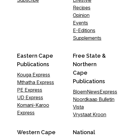
Subscribe
Lifestyle
Recipes
Opinion
Events
E-Editions
Supplements
Eastern Cape
Free State &
Publications
Northern
Cape
Kouga Express
Publications
Mthatha Express
PE Express
BloemNewsExpress
UD Express
Noordkaap Bulletin
Komani-Karoo
Vista
Express
Vrystaat Kroon
Western Cape
National