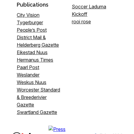
Publications
Soccer Laduma
Kickoff
City Vision
rooi rose
Tygerburger
People’s Post
District Mail &
Helderberg Gazette
Eikestad Nuus
Hermanus Times
Paarl Post
Weslander
Weskus Nuus
Worcester Standard
& Breederivier
Gazette
Swartland Gazette