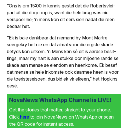
“Ons is om 15:00 in kennis gestel dat die Robertsvlei-
pad uit die dorp oop is, want die hele brug was nie
verspoel nie; ’n mens kon dit eers sien nadat die reën
bedaar het.
“Ek is baie dankbaar dat niemand by Mont Martre
seergekry het nie en dat almal voor die ergste skade
betyds kon uitkom. ’n Mens kan sê dit is aardse besit­
tings, maar my hart is aan stukke oor mil­joene rande se
skade aan mense se eiendom en heenkome. Ek besef
dat mense se hele inkomste ook daarmee heen is voor
die toeristeseisoen, dus bid ek vir elkeen,” het Hopkins
gesê.
NovaNews WhatsApp Channel is LIVE!
Get the stories that matter, straight to your phone.
Click
here
to join NovaNews on WhatsApp or scan
the QR code for instant access.