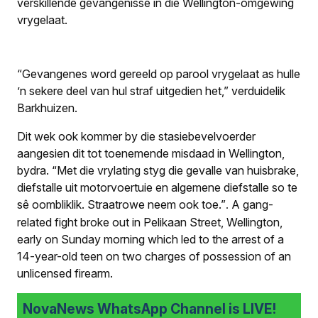
verskillende gevangenisse in die Wellington-omgewing
vrygelaat.
“Gevangenes word gereeld op parool vrygelaat as hulle
’n sekere deel van hul straf uitgedien het,” verduidelik
Barkhuizen.
Dit wek ook kommer by die stasiebevelvoerder
aangesien dit tot toenemende misdaad in Wellington,
bydra. “Met die vrylating styg die gevalle van huisbrake,
diefstalle uit motorvoertuie en algemene diefstalle so te
sê oombliklik. Straatrowe neem ook toe.”
A gang-
.
related fight broke out in Pelikaan Street, Wellington,
early on Sunday morning which led to the arrest of a
14-year-old teen on two charges of possession of an
unlicensed firearm.
NovaNews WhatsApp Channel is LIVE!