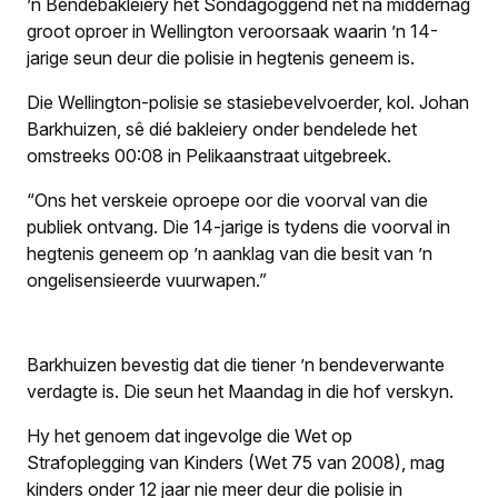
’n Bendebakleiery het Sondagoggend net ná middernag
groot oproer in Wellington veroorsaak waarin ’n 14-
jarige seun deur die polisie in hegtenis geneem is.
Die Wellington-polisie se stasiebevelvoerder, kol. Johan
Barkhuizen, sê dié bakleiery onder bendelede het
omstreeks 00:08 in Pelikaanstraat uitgebreek.
“Ons het verskeie oproepe oor die voorval van die
publiek ontvang. Die 14-jarige is tydens die voorval in
hegtenis geneem op ’n aanklag van die besit van ’n
ongelisensieerde vuurwapen.”
Barkhuizen bevestig dat die tiener ’n bendeverwante
verdagte is. Die seun het Maandag in die hof verskyn.
Hy het genoem dat ingevolge die Wet op
Strafoplegging van Kinders (Wet 75 van 2008), mag
kinders onder 12 jaar nie meer deur die polisie in