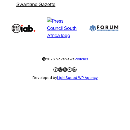
Swartland Gazette
©
2026 NovaNews
Policies
Facebook
Instagram
X
YouTube
LinkedIn
Developed by
LightSpeed WP Agency