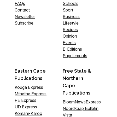
FAQs
Schools
Contact
Sport
Newsletter
Business
Subscribe
Lifestyle
Recipes
Opinion
Events
E-Editions
Supplements
Eastern Cape
Free State &
Publications
Northern
Cape
Kouga Express
Publications
Mthatha Express
PE Express
BloemNewsExpress
UD Express
Noordkaap Bulletin
Komani-Karoo
Vista