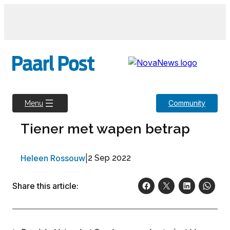
Skip
to
content
Community
Menu
Tiener met wapen betrap
Heleen Rossouw
|
2 Sep 2022
Share this article: