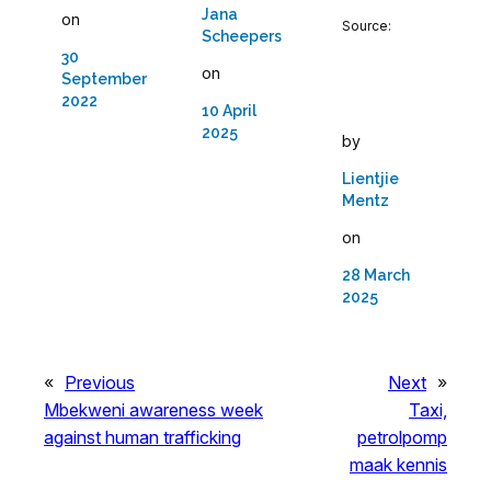
Jana
on
Source:
Scheepers
30
on
September
2022
10 April
2025
by
Lientjie
Mentz
on
28 March
2025
«
Previous
Next
»
Mbekweni awareness week
Taxi,
against human trafficking
petrolpomp
maak kennis