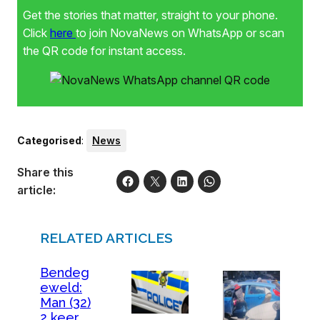
Get the stories that matter, straight to your phone.
Click
here
to join NovaNews on WhatsApp or scan
the QR code for instant access.
Categorised
:
News
Share this
article:
RELATED ARTICLES
Bendeg
eweld:
Man (32)
2 keer