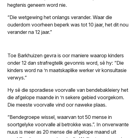
hegtenis geneem word nie.
“Die wetgewing het onlangs verander. Waar die
ouderdom voorheen beperk was tot 10 jaar, het dit nou
verander na 12 jaar.”
Toe Barkhuizen gevra is oor maniere waarop kinders
onder 12 dan strafregtelik gevonnis word, sê hy: “Die
kinders word na ’n maatskaplike werker vir konsultasie
verwys.”
Hy sê die sporadiese voorvalle van bendebakleiery het
die afgelope maande in ’n sekere gebied voorgekom.
Die meeste voorvalle vind oor naweke plaas.
“Bendegroepe wissel, waarvan tot 50 mense in
soortgelyke voorvalle al betrokke was.”
.
In onverwante
nuus is meer as 20 mense die afgelope maand uit