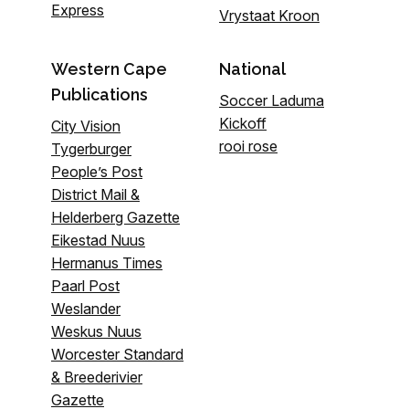
Express
Vrystaat Kroon
Western Cape
National
Publications
Soccer Laduma
Kickoff
City Vision
rooi rose
Tygerburger
People’s Post
District Mail &
Helderberg Gazette
Eikestad Nuus
Hermanus Times
Paarl Post
Weslander
Weskus Nuus
Worcester Standard
& Breederivier
Gazette