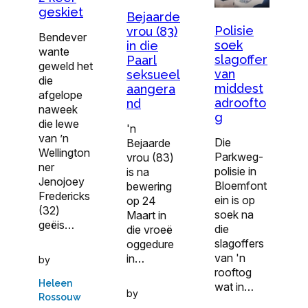
geskiet
Bejaarde
Polisie
vrou (83)
Bendever
soek
in die
wante
slagoffer
Paarl
geweld het
van
seksueel
die
middest
aangera
afgelope
adroofto
nd
naweek
g
die lewe
'n
van ’n
Die
Bejaarde
Wellington
Parkweg-
vrou (83)
ner
polisie in
is na
Jenojoey
Bloemfont
bewering
Fredericks
ein is op
op 24
(32)
soek na
Maart in
geëis…
die
die vroeë
slagoffers
oggedure
van 'n
in…
by
rooftog
Heleen
wat in…
by
Rossouw