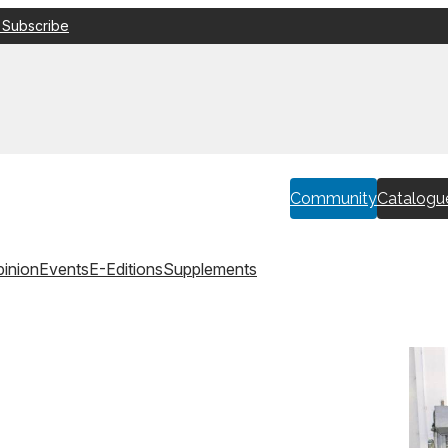
 Subscribe
Community
Catalogu
inion
Events
E-Editions
Supplements