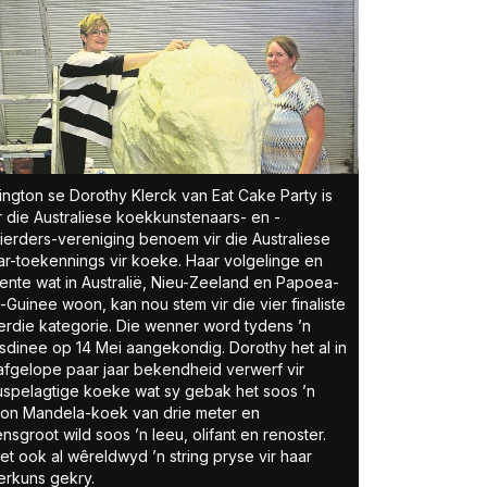
ington se Dorothy Klerck van Eat Cake Party is
 die Australiese koekkunstenaars- en -
ierders-vereniging benoem vir die Australiese
r-toekennings vir koeke. Haar volgelinge en
ente wat in Australië, Nieu-Zeeland en Papoea-
-Guinee woon, kan nou stem vir die vier finaliste
ierdie kategorie. Die wenner word tydens ’n
sdinee op 14 Mei aangekondig. Dorothy het al in
afgelope paar jaar bekendheid verwerf vir
spelagtige koeke wat sy gebak het soos ’n
on Mandela-koek van drie meter en
nsgroot wild soos ’n leeu, olifant en renoster.
et ook al wêreldwyd ’n string pryse vir haar
erkuns gekry.