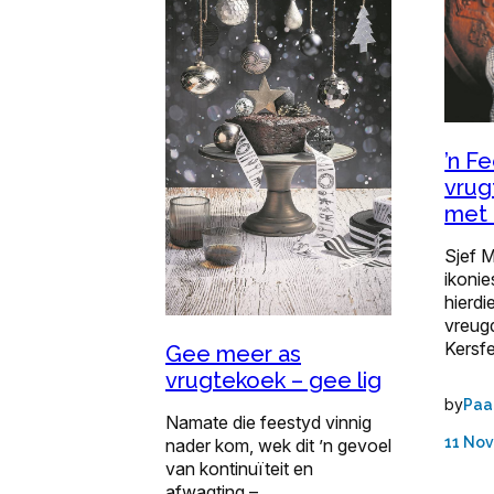
’n F
vrug
met 
Sjef 
ikonie
hierdi
vreugd
Kersf
Gee meer as
vrugtekoek – gee lig
by
Paa
Namate die feestyd vinnig
11 No
nader kom, wek dit ’n gevoel
van kontinuïteit en
afwagting –…