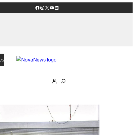
Facebook
Instagram
X
YouTube
LinkedIn
es