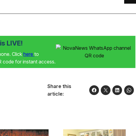
s LIVE!
phone. Click
here
to
code for instant access.
Share this
article: