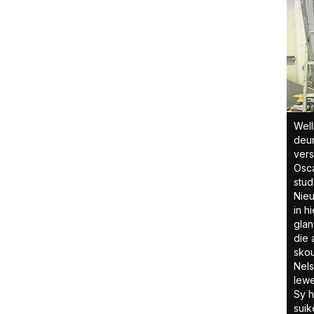
Well
deur
vers
Osca
stud
Nieu
in h
glan
die 
skou
Nels
lewe
Sy h
suik