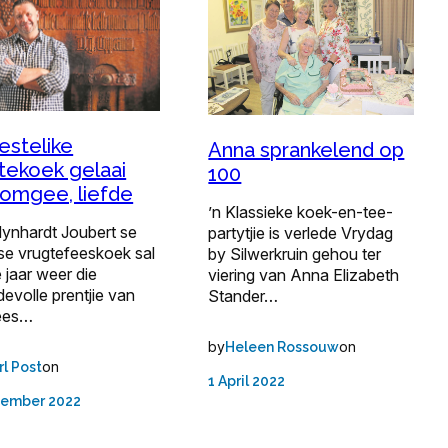
eestelike
Anna sprankelend op
tekoek gelaai
100
omgee, liefde
’n Klassieke koek-en-tee-
Mynhardt Joubert se
partytjie is verlede Vrydag
se vrugtefeeskoek sal
by Silwerkruin gehou ter
e jaar weer die
viering van Anna Elizabeth
evolle prentjie van
Stander…
ees…
by
on
Heleen Rossouw
on
rl Post
1 April 2022
vember 2022