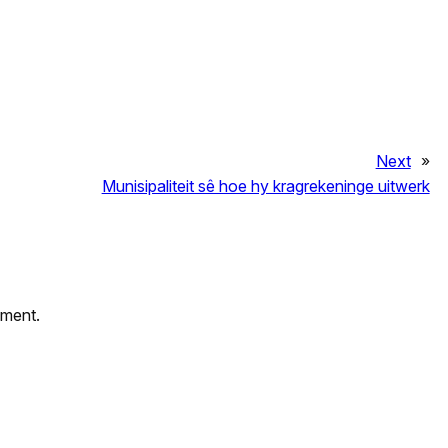
Next
»
Munisipaliteit sê hoe hy kragrekeninge uitwerk
mment.