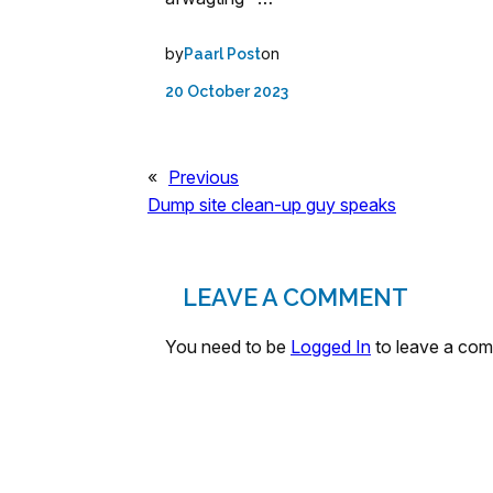
by
on
Paarl Post
20 October 2023
«
Previous
Dump site clean-up guy speaks
LEAVE A COMMENT
You need to be
Logged In
to leave a co