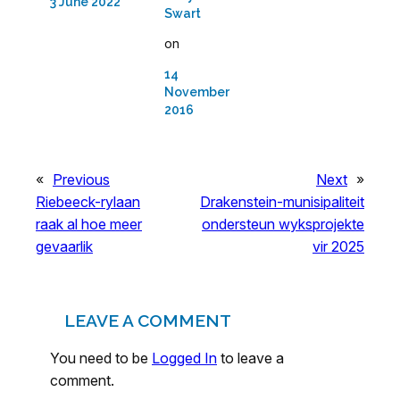
3 June 2022
Swart
on
14
November
2016
«
Previous
Next
»
Riebeeck-rylaan
Drakenstein-munisipaliteit
raak al hoe meer
ondersteun wyksprojekte
gevaarlik
vir 2025
LEAVE A COMMENT
You need to be
Logged In
to leave a
comment.