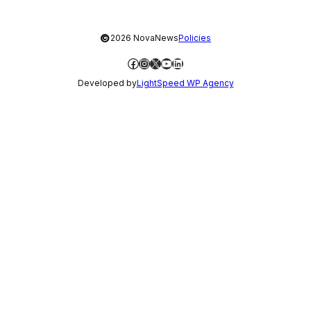
©
2026 NovaNews
Policies
Facebook
Instagram
X
YouTube
LinkedIn
Developed by
LightSpeed WP Agency