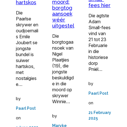
moord:
hartskos
fees hier
borgtog
Die
aansoek
Die agtste
Paarlse
wéér
Adam
skrywer en
uitgestel
Small-fees
oudjoernali
vind van
Die
s Emile
21 tot 23
borgtogaa
Joubert se
Februarie
nsoek van
jongste
in die
Nigel
bundel is
historiese
Plaatjies
suiwer
dorp
(19), die
hartskos,
Pniël…
jongste
met
beskuldigd
nostalgies
e in die
by
e…
moord op
Paarl Post
skrywer
by
Winnie…
on
Paarl Post
21 February
by
on
2025
Maryke