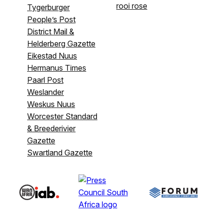
rooi rose
Tygerburger
People’s Post
District Mail &
Helderberg Gazette
Eikestad Nuus
Hermanus Times
Paarl Post
Weslander
Weskus Nuus
Worcester Standard
& Breederivier
Gazette
Swartland Gazette