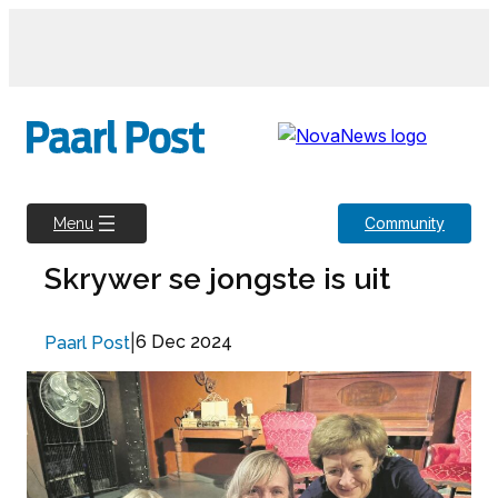
Skip
to
content
Community
Menu
Skrywer se jongste is uit
|
6 Dec 2024
Paarl Post