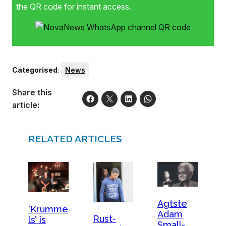
the QR code for instant access.
Categorised
:
News
Share this
article:
RELATED ARTICLES
Agtste
‘Krumme
Adam
Rust-
ls’ is
Small-