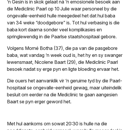
‘n Gesin is in skok gelaat ná ‘n emosionele besoek aan
die Mediclinic Paarl op 10 Julie waar personeel by die
ongevalle-eenheid hulle meegedeel het dat hul baba
van 34 weke “doodgebore” is. Tot hul verbasing is die
baba kort daarna sonder veel komplikasies en
springlewendig in die Paarlse staatshospitaal gebore.
Volgens Morné Botha (37), die pa van die pasgebore
baba, wat vandag ‘n week oud is, het hy en sy swanger
lewensmaat, Nicolene Baart (29), die Mediclinic Paarl
besoek nadat sy erge pyn en ligte bloeding ervaar het.
Die ouers het aanvanklik vir ‘n geruime tyd by die Paarl-
hospitaal se ongevalle-eenheid gewag, maar uiteindelik
besluit om eerder na die Mediclinic te gaan aangesien
Baart se pyn erger geword het.
Met hul aankoms om sowat 20:30 is hulle na die