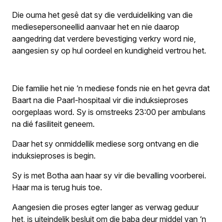
Die ouma het gesê dat sy die verduideliking van die
mediesepersoneellid aanvaar het en nie daarop
aangedring dat verdere bevestiging verkry word nie,
aangesien sy op hul oordeel en kundigheid vertrou het.
Die familie het nie ‘n mediese fonds nie en het gevra dat
Baart na die Paarl-hospitaal vir die induksieproses
oorgeplaas word. Sy is omstreeks 23:00 per ambulans
na dié fasiliteit geneem.
Daar het sy onmiddellik mediese sorg ontvang en die
induksieproses is begin.
Sy is met Botha aan haar sy vir die bevalling voorberei.
Haar ma is terug huis toe.
Aangesien die proses egter langer as verwag geduur
het, is uiteindelik besluit om die baba deur middel van ‘n