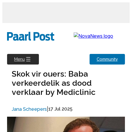
Skip
to
content
Community
Menu
Skok vir ouers: Baba
verkeerdelik as dood
verklaar by Mediclinic
|
17 Jul 2025
Jana Scheepers