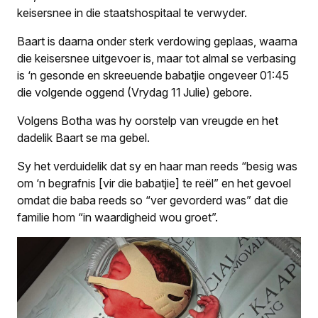
keisersnee in die staatshospitaal te verwyder.
Baart is daarna onder sterk verdowing geplaas, waarna
die keisersnee uitgevoer is, maar tot almal se verbasing
is ‘n gesonde en skreeuende babatjie ongeveer 01:45
die volgende oggend (Vrydag 11 Julie) gebore.
Volgens Botha was hy oorstelp van vreugde en het
dadelik Baart se ma gebel.
Sy het verduidelik dat sy en haar man reeds “besig was
om ‘n begrafnis [vir die babatjie] te reël” en het gevoel
omdat die baba reeds so “ver gevorderd was” dat die
familie hom “in waardigheid wou groet”.