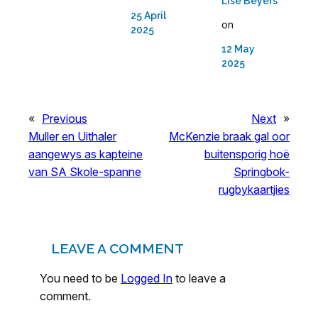
Lise Beyers
25 April
on
2025
12 May
2025
«
Previous
Next
»
Muller en Uithaler
McKenzie braak gal oor
aangewys as kapteine
buitensporig hoë
van SA Skole-spanne
Springbok-
rugbykaartjies
LEAVE A COMMENT
You need to be
Logged In
to leave a
comment.