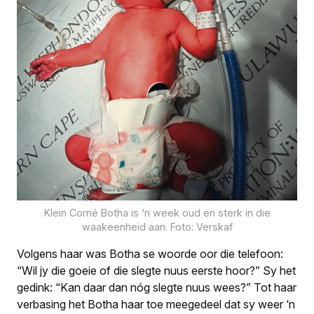
Klein Corné Botha is ‘n week oud en sterk in die
waakeenheid aan. Foto: Verskaf
Volgens haar was Botha se woorde oor die telefoon:
“Wil jy die goeie of die slegte nuus eerste hoor?” Sy het
gedink: “Kan daar dan nóg slegte nuus wees?” Tot haar
verbasing het Botha haar toe meegedeel dat sy weer ‘n