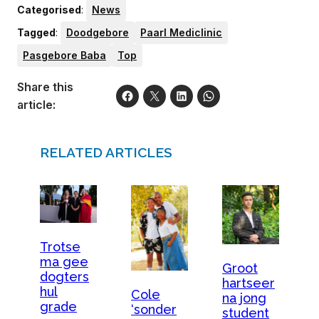
Categorised
:
News
Tagged
:
Doodgebore
Paarl Mediclinic
Pasgebore Baba
Top
Share this
article:
RELATED ARTICLES
Trotse
ma gee
Groot
dogters
hartseer
hul
Cole
na jong
grade
‘sonder
student