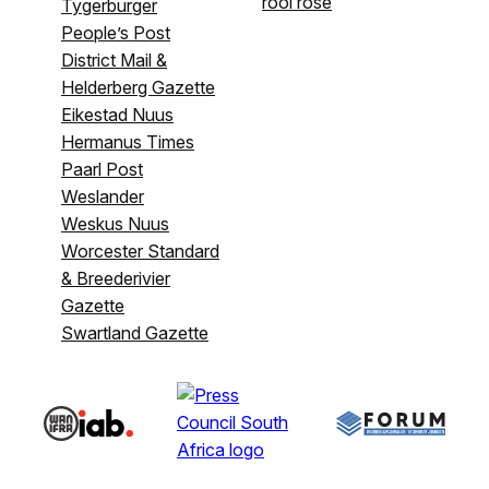
rooi rose
Tygerburger
People’s Post
District Mail &
Helderberg Gazette
Eikestad Nuus
Hermanus Times
Paarl Post
Weslander
Weskus Nuus
Worcester Standard
& Breederivier
Gazette
Swartland Gazette