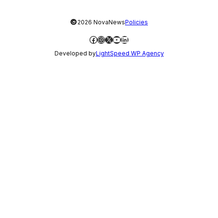
©
2026 NovaNews
Policies
Facebook
Instagram
X
YouTube
LinkedIn
Developed by
LightSpeed WP Agency