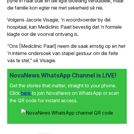
pyne in haar buik en die ligte bloeding verduidelik, maar
die familie kon egter nie met sekerheid sê nie.
Volgens Jacorie Visagie, ‘n woordvoerder by dié
hospitaal, kan Mediclinic Paarl bevestig dat ‘n formele
klagte oor die voorval ontvang is.
“Ons [Mediclinic Paarl] neem die saak ernstig op en het
‘n interne ondersoek van stapel gestuur om die feite
vas te stel,” sê Visagie.
NovaNews WhatsApp Channel is LIVE!
Get the stories that matter, straight to your phone.
Click
here
to join NovaNews on WhatsApp or scan
the QR code for instant access.