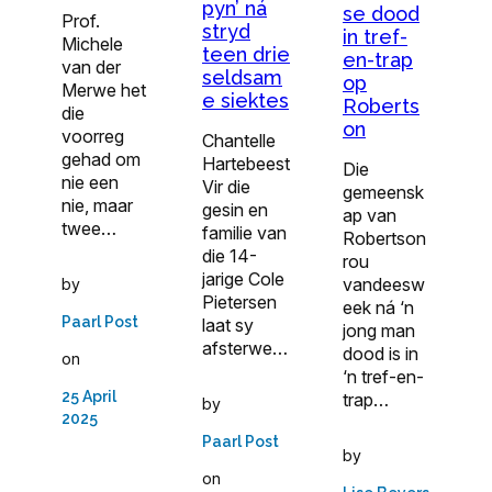
pyn’ ná
se dood
Prof.
stryd
in tref-
Michele
teen drie
en-trap
van der
seldsam
op
Merwe het
e siektes
Roberts
die
on
voorreg
Chantelle
gehad om
Hartebeest
Die
nie een
Vir die
gemeensk
nie, maar
gesin en
ap van
twee…
familie van
Robertson
die 14-
rou
jarige Cole
vandeesw
by
Pietersen
eek ná ‘n
Paarl Post
laat sy
jong man
afsterwe…
dood is in
on
‘n tref-en-
25 April
trap…
by
2025
Paarl Post
by
on