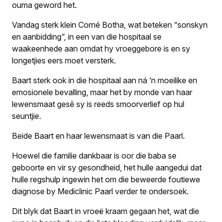
ouma geword het.
Vandag sterk klein Corné Botha, wat beteken “sonskyn
en aanbidding”, in een van die hospitaal se
waakeenhede aan omdat hy vroeggebore is en sy
longetjies eers moet versterk.
Baart sterk ook in die hospitaal aan ná ‘n moeilike en
emosionele bevalling, maar het by monde van haar
lewensmaat gesê sy is reeds smoorverlief op hul
seuntjie.
Beide Baart en haar lewensmaat is van die Paarl.
Hoewel die familie dankbaar is oor die baba se
geboorte en vir sy gesondheid, het hulle aangedui dat
hulle regshulp ingewin het om die beweerde foutiewe
diagnose by Mediclinic Paarl verder te ondersoek.
Dit blyk dat Baart in vroeë kraam gegaan het, wat die