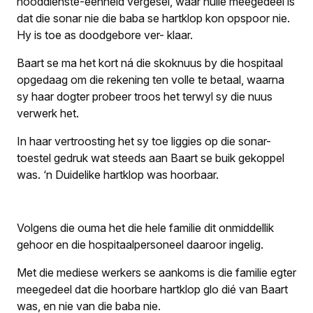
nooddienste-eenheid vergesel, waar hulle meegedeel is
dat die sonar nie die baba se hartklop kon opspoor nie.
Hy is toe as doodgebore ver- klaar.
Baart se ma het kort ná die skoknuus by die hospitaal
opgedaag om die rekening ten volle te betaal, waarna
sy haar dogter probeer troos het terwyl sy die nuus
verwerk het.
In haar vertroosting het sy toe liggies op die sonar-
toestel gedruk wat steeds aan Baart se buik gekoppel
was. ‘n Duidelike hartklop was hoorbaar.
Volgens die ouma het die hele familie dit onmiddellik
gehoor en die hospitaalpersoneel daaroor ingelig.
Met die mediese werkers se aankoms is die familie egter
meegedeel dat die hoorbare hartklop glo dié van Baart
was, en nie van die baba nie.