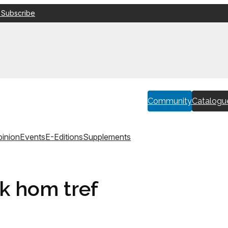
 Subscribe
Community
Catalogu
inion
Events
E-Editions
Supplements
ok hom tref