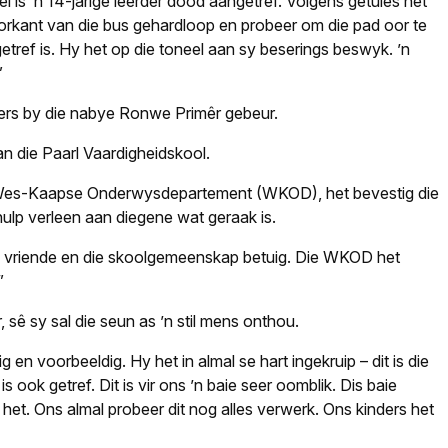
l is ’n 14-jarige leerder dood aangetref. Volgens getuies het
voorkant van die bus gehardloop en probeer om die pad oor te
ref is. Hy het op die toneel aan sy beserings beswyk. ’n
”
ders by die nabye Ronwe Primêr gebeur.
n die Paarl Vaardigheidskool.
Wes-Kaapse Onderwysdepartement (WKOD), het bevestig die
 hulp verleen aan diegene wat geraak is.
e, vriende en die skoolgemeenskap betuig. Die WKOD het
”
sê sy sal die seun as ’n stil mens onthou.
en voorbeeldig. Hy het in almal se hart ingekruip – dit is die
ook getref. Dit is vir ons ’n baie seer oomblik. Dis baie
het. Ons almal probeer dit nog alles verwerk. Ons kinders het