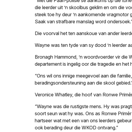
“Met die Paarl-polisie se aankoms op die tonee
die leerder uit ’n skoolbus geklim en om die 
steek toe hy deur ’n aankomende vragmotor get
Saak van strafbare manslag word ondersoek.
Die voorval het ten aanskoue van ander leer
Wayne was ten tyde van sy dood ’n leerder aa
Bronagh Hammond, ’n woordvoerder vir die 
departement is ingelig oor die tragedie en het
“Ons wil ons innige meegevoel aan die famili
beradingsondersteuning aan die skool gebied.
Veronice Whatley, die hoof van Ronwe Primêr, 
“Wayne was die rustigste mens. Hy was pragtig 
soort seun wat hy was. Ons as Ronwe Primêr is 
hartseer wat met een van ons leerders gebeur 
ook berading deur die WKOD ontvang.”