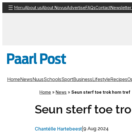
Skip
About us
About Novus
Advertise
FAQs
Contact
Newsletter
Menu
to
content
Home
News
Nuus
Schools
Sport
Business
Lifestyle
Recipes
Op
Home
»
News
»
Seun sterf toe trok hom tref
Seun sterf toe tr
Chantélle Hartebeest
|
9 Aug 2024