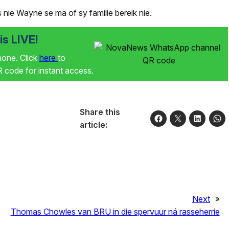
nie Wayne se ma of sy familie bereik nie.
s LIVE!
phone. Click
here
to
code for instant access.
Share this
article:
Next
»
Thomas Chowles van BRU in die spervuur ná rasseherrie