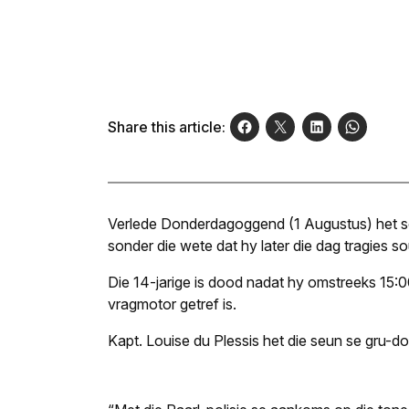
Share this article:
Verlede Donderdagoggend (1 Augus­tus) het s
sonder die wete dat hy later die dag tragies sou
Die 14-jarige is dood nadat hy omstreeks 15:00
vragmotor getref is.
Kapt. Louise du Plessis het die seun se gru-d