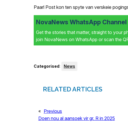
Paarl Post
kon ten spyte van verskeie pogings 
NovaNews WhatsApp Channel i
Get the stories that matter, straight to your 
join NovaNews on WhatsApp or scan the QR 
Categorised
:
News
RELATED ARTICLES
«
Previous
Doen nou al aansoek vir gr. R in 2025