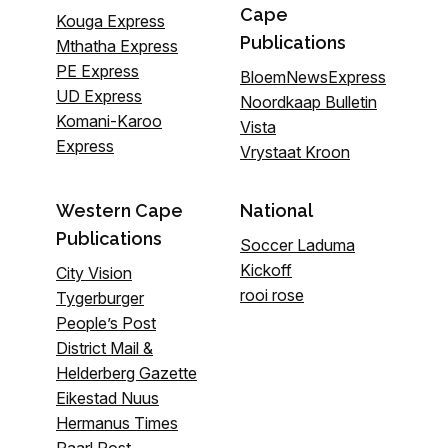
Cape
Kouga Express
Publications
Mthatha Express
PE Express
BloemNewsExpress
UD Express
Noordkaap Bulletin
Komani-Karoo
Vista
Express
Vrystaat Kroon
Western Cape
National
Publications
Soccer Laduma
Kickoff
City Vision
rooi rose
Tygerburger
People’s Post
District Mail &
Helderberg Gazette
Eikestad Nuus
Hermanus Times
Paarl Post