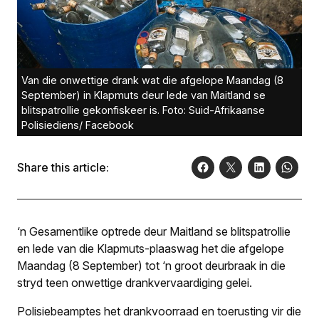
Van die onwettige drank wat die afgelope Maandag (8
September) in Klapmuts deur lede van Maitland se
blitspatrollie gekonfiskeer is. Foto: Suid-Afrikaanse
Polisiediens/ Facebook
Share this article:
‘n Gesamentlike optrede deur Maitland se blitspatrollie
en lede van die Klapmuts-plaaswag het die afgelope
Maandag (8 September) tot ‘n groot deurbraak in die
stryd teen onwettige drankvervaardiging gelei.
Polisiebeamptes het drankvoorraad en toerusting vir die