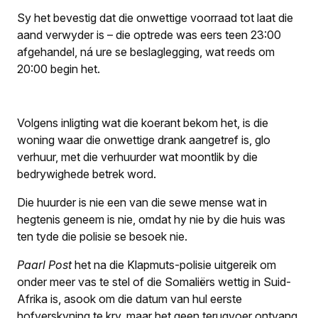
Sy het bevestig dat die onwettige voorraad tot laat die
aand verwyder is – die optrede was eers teen 23:00
afgehandel, ná ure se beslaglegging, wat reeds om
20:00 begin het.
Volgens inligting wat die koerant bekom het, is die
woning waar die onwettige drank aangetref is, glo
verhuur, met die verhuurder wat moontlik by die
bedrywighede betrek word.
Die huurder is nie een van die sewe mense wat in
hegtenis geneem is nie, omdat hy nie by die huis was
ten tyde die polisie se besoek nie.
Paarl Post
het na die Klapmuts-polisie uitgereik om
onder meer vas te stel of die Somaliërs wettig in Suid-
Afrika is, asook om die datum van hul eerste
hofverskyning te kry, maar het geen terugvoer ontvang