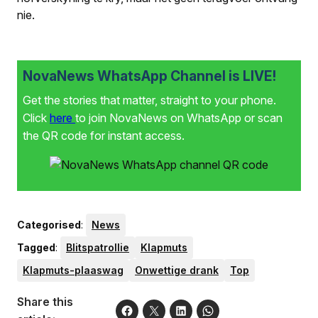
nie.
NovaNews WhatsApp Channel is LIVE!
Get the stories that matter, straight to your phone.
Click
here
to join NovaNews on WhatsApp or scan
the QR code for instant access.
Categorised
:
News
Tagged
:
Blitspatrollie
Klapmuts
Klapmuts-plaaswag
Onwettige drank
Top
Share this