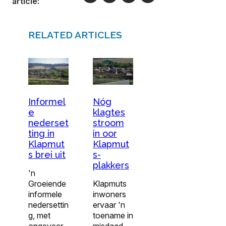
article:
RELATED ARTICLES
Informel
Nóg
e
klagtes
nederset
stroom
ting in
in oor
Klapmut
Klapmut
s brei uit
s-
plakkers
'n
Groeiende
Klapmuts
informele
inwoners
nedersettin
ervaar 'n
g, met
toename in
ongeveer
misdaad,