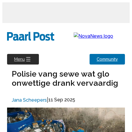
Skip
to
content
Community
Menu
Polisie vang sewe wat glo
onwettige drank vervaardig
|
11 Sep 2025
Jana Scheepers