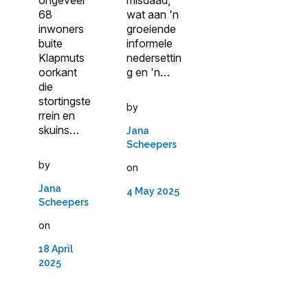
68
wat aan 'n
inwoners
groeiende
buite
informele
Klapmuts
nedersettin
oorkant
g en 'n…
die
stortingste
by
rrein en
skuins…
Jana
Scheepers
by
on
Jana
4 May 2025
Scheepers
on
18 April
2025