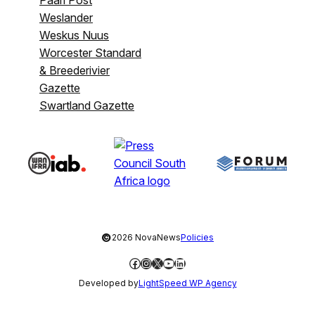
Weslander
Weskus Nuus
Worcester Standard
& Breederivier
Gazette
Swartland Gazette
©
2026 NovaNews
Policies
Facebook
Instagram
X
YouTube
LinkedIn
Developed by
LightSpeed WP Agency