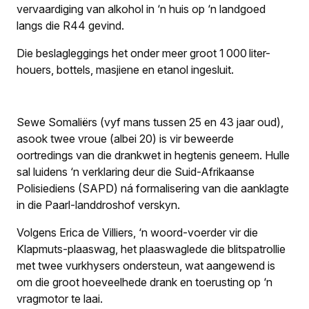
vervaardiging van alkohol in ‘n huis op ‘n landgoed
langs die R44 gevind.
Die beslagleggings het onder meer groot 1 000 liter-
houers, bottels, masjiene en etanol ingesluit.
Sewe Somaliërs (vyf mans tussen 25 en 43 jaar oud),
asook twee vroue (albei 20) is vir beweerde
oortredings van die drankwet in hegtenis geneem. Hulle
sal luidens ‘n verklaring deur die Suid-Afrikaanse
Polisiediens (SAPD) ná formalisering van die aanklagte
in die Paarl-landdroshof verskyn.
Volgens Erica de Villiers, ‘n woord-voerder vir die
Klapmuts-plaaswag, het plaaswaglede die blitspatrollie
met twee vurkhysers ondersteun, wat aangewend is
om die groot hoeveelhede drank en toerusting op ‘n
vragmotor te laai.