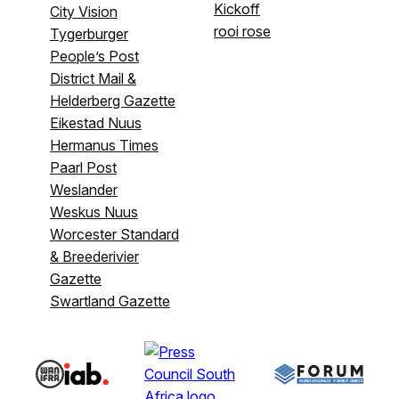
Kickoff
City Vision
rooi rose
Tygerburger
People’s Post
District Mail &
Helderberg Gazette
Eikestad Nuus
Hermanus Times
Paarl Post
Weslander
Weskus Nuus
Worcester Standard
& Breederivier
Gazette
Swartland Gazette