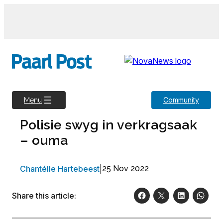
Skip
to
content
Community
Menu
Polisie swyg in verkragsaak
– ouma
Chantélle Hartebeest
|
25 Nov 2022
Share this article: