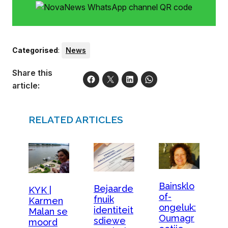
Categorised
:
News
Share this
article:
RELATED ARTICLES
Bainsklo
Bejaarde
KYK |
of-
fnuik
Karmen
ongeluk:
identiteit
Malan se
Oumagr
sdiewe
moord