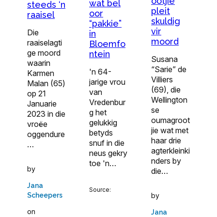
ootjie
wat bel
steeds ‘n
pleit
oor
raaisel
skuldig
“pakkie”
vir
Die
in
moord
raaiselagti
Bloemfo
ge moord
ntein
Susana
waarin
“Sarie” de
'n 64-
Karmen
Villiers
jarige vrou
Malan (65)
(69), die
van
op 21
Wellington
Vredenbur
Januarie
se
g het
2023 in die
oumagroot
gelukkig
vroëe
jie wat met
betyds
oggendure
haar drie
snuf in die
…
agterkleinki
neus gekry
nders by
toe 'n…
by
die…
Jana
Source:
Scheepers
by
on
Jana