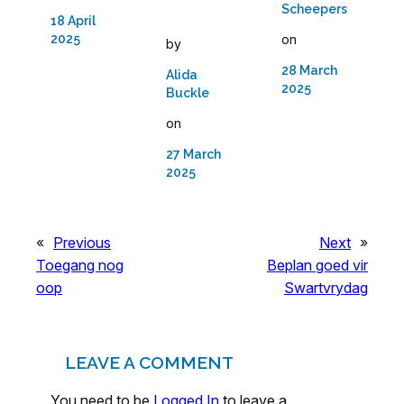
Scheepers
18 April
2025
on
by
28 March
Alida
2025
Buckle
on
27 March
2025
«
Previous
Next
»
Toegang nog
Beplan goed vir
oop
Swartvrydag
LEAVE A COMMENT
You need to be
Logged In
to leave a