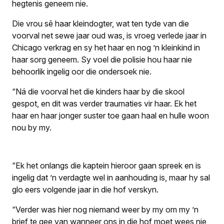
hegtenis geneem nie.
Die vrou sê haar kleindogter, wat ten tyde van die
voorval net sewe jaar oud was, is vroeg verlede jaar in
Chicago verkrag en sy het haar en nog ’n kleinkind in
haar sorg geneem. Sy voel die polisie hou haar nie
behoorlik ingelig oor die ondersoek nie.
“Ná die voorval het die kinders haar by die skool
gespot, en dit was verder traumaties vir haar. Ek het
haar en haar jonger suster toe gaan haal en hulle woon
nou by my.
“Ek het onlangs die kaptein hieroor gaan spreek en is
ingelig dat ’n verdagte wel in aanhouding is, maar hy sal
glo eers volgende jaar in die hof verskyn.
“Verder was hier nog niemand weer by my om my ’n
brief te gee van wanneer ons in die hof moet wees nie,