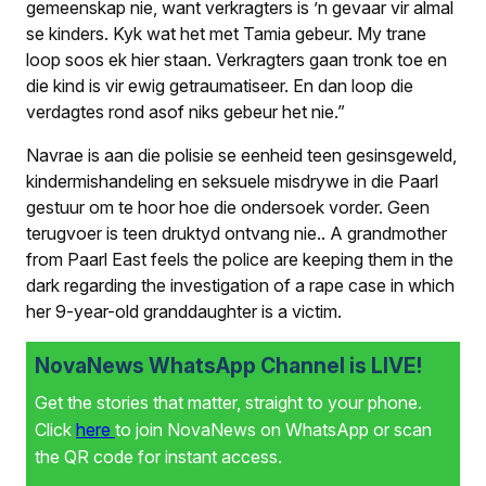
gemeenskap nie, want verkragters is ’n gevaar vir almal
se kinders. Kyk wat het met Tamia gebeur. My trane
loop soos ek hier staan. Verkragters gaan tronk toe en
die kind is vir ewig getraumatiseer. En dan loop die
verdagtes rond asof niks gebeur het nie.”
Navrae is aan die polisie se eenheid teen gesinsgeweld,
kindermishandeling en seksuele misdrywe in die Paarl
gestuur om te hoor hoe die ondersoek vorder. Geen
terugvoer is teen druktyd ontvang nie.
.
A grandmother
from Paarl East feels the police are keeping them in the
dark regarding the investigation of a rape case in which
her 9-year-old granddaughter is a victim.
NovaNews WhatsApp Channel is LIVE!
Get the stories that matter, straight to your phone.
Click
here
to join NovaNews on WhatsApp or scan
the QR code for instant access.