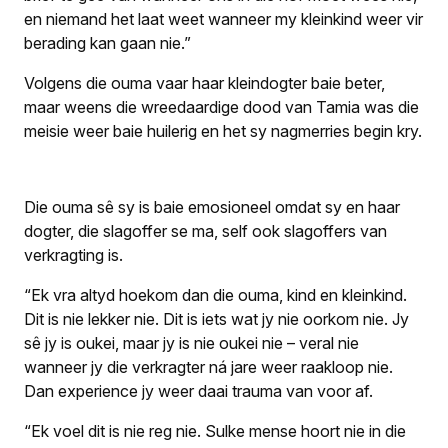
en niemand het laat weet wanneer my kleinkind weer vir
berading kan gaan nie.”
Volgens die ouma vaar haar kleindogter baie beter,
maar weens die wreedaardige dood van Tamia was die
meisie weer baie huilerig en het sy nagmerries begin kry.
Die ouma sê sy is baie emosioneel omdat sy en haar
dogter, die slagoffer se ma, self ook slagoffers van
verkragting is.
“Ek vra altyd hoekom dan die ouma, kind en kleinkind.
Dit is nie lekker nie. Dit is iets wat jy nie oorkom nie. Jy
sê jy is oukei, maar jy is nie oukei nie – veral nie
wanneer jy die verkragter ná jare weer raakloop nie.
Dan
experience
jy weer daai trauma van voor af.
“Ek voel dit is nie reg nie. Sulke mense hoort nie in die