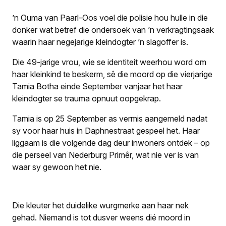
’n Ouma van Paarl-Oos voel die polisie hou hulle in die
donker wat betref die ondersoek van ’n verkragtingsaak
waarin haar negejarige kleindogter ’n slagoffer is.
Die 49-jarige vrou, wie se identiteit weerhou word om
haar kleinkind te beskerm, sê die moord op die vierjarige
Tamia Botha einde September vanjaar het haar
kleindogter se trauma opnuut oopgekrap.
Tamia is op 25 September as vermis aangemeld nadat
sy voor haar huis in Daphnestraat gespeel het. Haar
liggaam is die volgende dag deur inwoners ontdek – op
die perseel van Nederburg Primêr, wat nie ver is van
waar sy gewoon het nie.
Die kleuter het duidelike wurgmerke aan haar nek
gehad. Niemand is tot dusver weens dié moord in