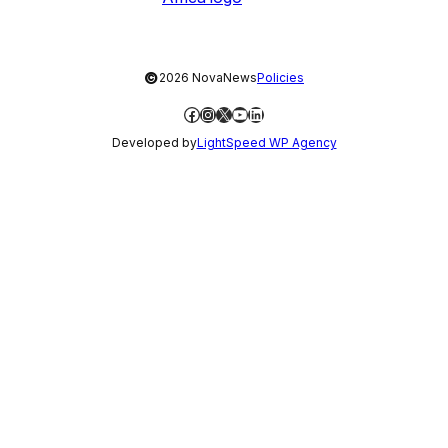
©
2026 NovaNews
Policies
Facebook
Instagram
X
YouTube
LinkedIn
Developed by
LightSpeed WP Agency