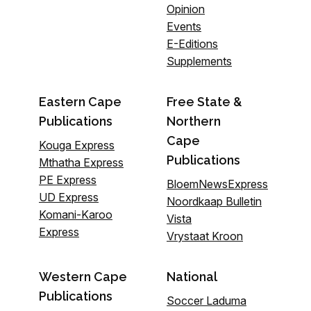
Opinion
Events
E-Editions
Supplements
Eastern Cape
Free State &
Publications
Northern
Cape
Kouga Express
Publications
Mthatha Express
PE Express
BloemNewsExpress
UD Express
Noordkaap Bulletin
Komani-Karoo
Vista
Express
Vrystaat Kroon
Western Cape
National
Publications
Soccer Laduma