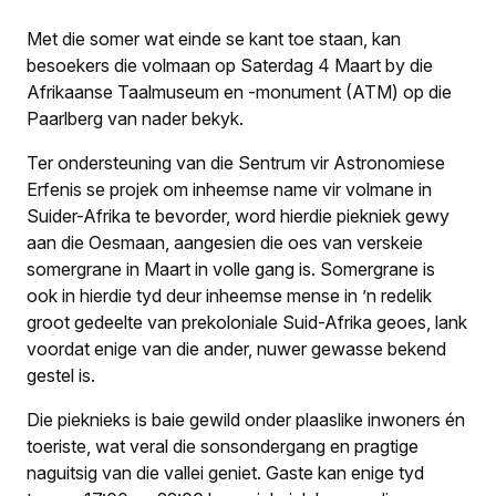
Met die somer wat einde se kant toe staan, kan
besoekers die volmaan op Saterdag 4 Maart by die
Afrikaanse Taalmuseum en -monument (ATM) op die
Paarlberg van nader bekyk.
Ter ondersteuning van die Sentrum vir Astronomiese
Erfenis se projek om inheemse name vir volmane in
Suider-Afrika te bevorder, word hierdie piekniek gewy
aan die Oesmaan, aangesien die oes van verskeie
somergrane in Maart in volle gang is. Somergrane is
ook in hierdie tyd deur inheemse mense in ’n redelik
groot gedeelte van prekoloniale Suid-Afrika geoes, lank
voordat enige van die ander, nuwer gewasse bekend
gestel is.
Die pieknieks is baie gewild onder plaaslike inwoners én
toeriste, wat veral die sonsondergang en pragtige
naguitsig van die vallei geniet. Gaste kan enige tyd