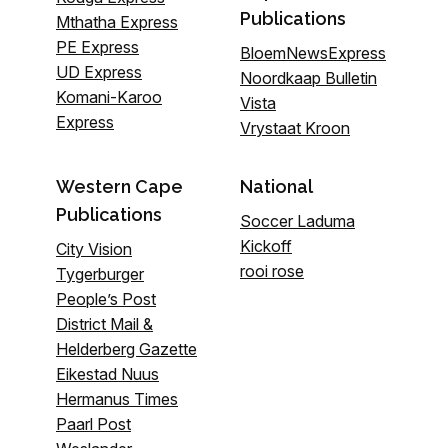
Publications
Mthatha Express
PE Express
BloemNewsExpress
UD Express
Noordkaap Bulletin
Komani-Karoo
Vista
Express
Vrystaat Kroon
Western Cape
National
Publications
Soccer Laduma
Kickoff
City Vision
rooi rose
Tygerburger
People’s Post
District Mail &
Helderberg Gazette
Eikestad Nuus
Hermanus Times
Paarl Post