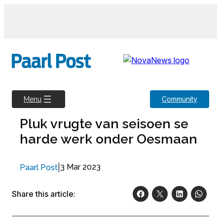
Skip
to
content
Community
Menu
Pluk vrugte van seisoen se
harde werk onder Oesmaan
|
3 Mar 2023
Paarl Post
Share this article: