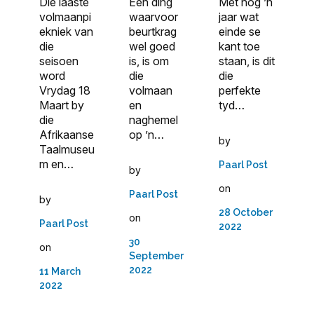
Die laaste
Een ding
Met nóg ’n
volmaanpi
waarvoor
jaar wat
ekniek van
beurtkrag
einde se
die
wel goed
kant toe
seisoen
is, is om
staan, is dit
word
die
die
Vrydag 18
volmaan
perfekte
Maart by
en
tyd…
die
naghemel
Afrikaanse
op ’n…
by
Taalmuseu
m en…
Paarl Post
by
on
Paarl Post
by
28 October
on
Paarl Post
2022
30
on
September
2022
11 March
2022