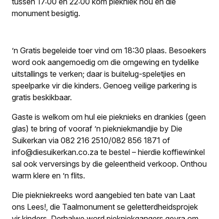
tussen 17:00 en 22:00 kom piekniek hou en die
monument besigtig.
’n Gratis begeleide toer vind om 18:30 plaas. Besoekers
word ook aangemoedig om die omgewing en tydelike
uitstallings te verken; daar is buitelug-speletjies en
speelparke vir die kinders. Genoeg veilige parkering is
gratis beskikbaar.
Gaste is welkom om hul eie pieknieks en drankies (geen
glas) te bring of vooraf ’n piekniekmandjie by Die
Suikerkan via 082 216 2510/082 856 1871 of
info@diesuikerkan.co.za te bestel – hierdie koffiewinkel
sal ook verversings by die geleentheid verkoop. Onthou
warm klere en ’n flits.
Die piekniekreeks word aangebied ten bate van Laat
ons Lees!, die Taalmonument se geletterdheidsprojek
vir kinders. Derhalwe word piekniekgangers gevra om