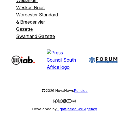
Weslander
Weskus Nuus
Worcester Standard
& Breederivier
Gazette
Swartland Gazette
©
2026 NovaNews
Policies
Facebook
Instagram
X
YouTube
LinkedIn
Developed by
LightSpeed WP Agency