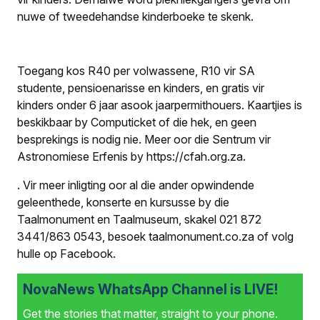
nuwe of tweedehandse kinderboeke te skenk.
Toegang kos R40 per volwassene, R10 vir SA
studente, pensioenarisse en kinders, en gratis vir
kinders onder 6 jaar asook jaarpermithouers. Kaartjies is
beskikbaar by Computicket of die hek, en geen
besprekings is nodig nie. Meer oor die Sentrum vir
Astronomiese Erfenis by https://cfah.org.za.
.
Vir meer inligting oor al die ander opwindende
geleenthede, konserte en kursusse by die
Taalmonument en Taalmuseum, skakel 021 872
3441/863 0543, besoek taalmonument.co.za of volg
hulle op Facebook.
NovaNews WhatsApp Channel is LIVE!
Get the stories that matter, straight to your phone.