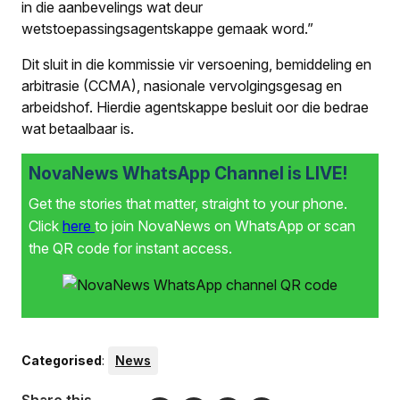
in die aanbevelings wat deur
wetstoepassingsagentskappe gemaak word.”
Dit sluit in die kommissie vir versoening, bemiddeling en
arbitrasie (CCMA), nasionale vervolgingsgesag en
arbeidshof. Hierdie agentskappe besluit oor die bedrae
wat betaalbaar is.
NovaNews WhatsApp Channel is LIVE!
Get the stories that matter, straight to your phone.
Click
here
to join NovaNews on WhatsApp or scan
the QR code for instant access.
Categorised
:
News
Share this