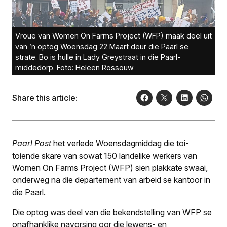
Vroue van Women On Farms Project (WFP) maak deel uit
van ’n optog Woensdag 22 Maart deur die Paarl se
strate. Bo is hulle in Lady Greystraat in die Paarl-
middedorp. Foto: Heleen Rossouw
Share this article:
Paarl Post
het verlede Woensdagmiddag die toi-
toiende skare van sowat 150 landelike werkers van
Women On Farms Project (WFP) sien plakkate swaai,
onderweg na die departement van arbeid se kantoor in
die Paarl.
Die optog was deel van die bekendstelling van WFP se
onafhanklike navorsing oor die lewens- en