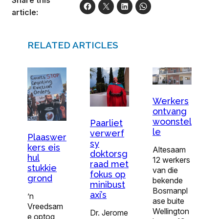
article:
RELATED ARTICLES
Werkers
ontvang
woonstel
Paarliet
le
verwerf
Plaaswer
sy
kers eis
Altesaam
doktorsg
hul
12 werkers
raad met
stukkie
van die
fokus op
grond
bekende
minibust
Bosmanpl
axi’s
’n
ase buite
Vreedsam
Wellington
Dr. Jerome
e optog