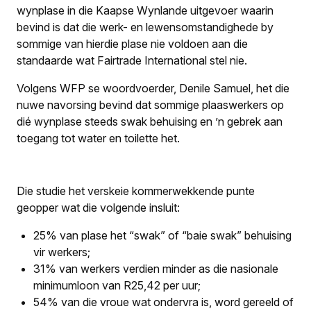
wynplase in die Kaapse Wynlande uitgevoer waarin
bevind is dat die werk- en lewensomstandighede by
sommige van hierdie plase nie voldoen aan die
standaarde wat Fairtrade International stel nie.
Volgens WFP se woordvoerder, Denile Samuel, het die
nuwe navorsing bevind dat sommige plaaswerkers op
dié wynplase steeds swak behuising en ’n gebrek aan
toegang tot water en toilette het.
Die studie het verskeie kommerwekkende punte
geopper wat die volgende insluit:
25% van plase het “swak” of “baie swak” behuising
vir werkers;
31% van werkers verdien minder as die nasionale
minimumloon van R25,42 per uur;
54% van die vroue wat ondervra is, word gereeld of