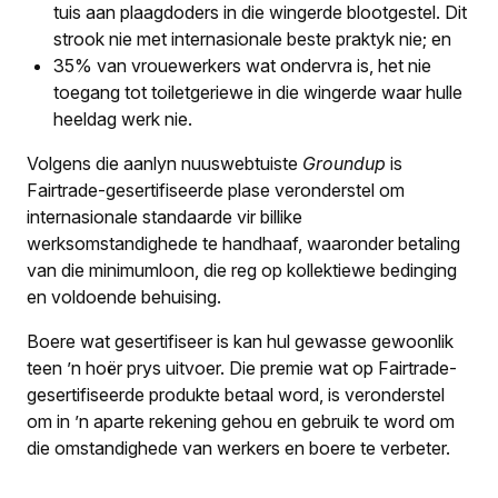
tuis aan plaagdoders in die wingerde blootgestel. Dit
strook nie met internasionale beste praktyk nie; en
35% van vrouewerkers wat ondervra is, het nie
toegang tot toiletgeriewe in die wingerde waar hulle
heeldag werk nie.
Volgens die aanlyn nuuswebtuiste
Groundup
is
Fairtrade-gesertifiseerde plase veronderstel om
internasionale standaarde vir billike
werksomstandighede te handhaaf, waaronder betaling
van die minimumloon, die reg op kollektiewe bedinging
en voldoende behuising.
Boere wat gesertifiseer is kan hul gewasse gewoonlik
teen ’n hoër prys uitvoer. Die premie wat op Fairtrade-
gesertifiseerde produkte betaal word, is veronderstel
om in ’n aparte rekening gehou en gebruik te word om
die omstandighede van werkers en boere te verbeter.