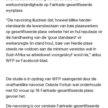
werksomstandighede op Fairtrade-gesertifiseerde
wynplase.
“Die navorsing illustreer dat, hoewel billike handel-
standaarde die lewensbestaan van baie plaaswerkers
op gesertifiseerde plase verbeter het en hul reputasie vir
die handhawing van die ‘goue standaard’ vir
werkersregte (in stand hou), baie van hierdie plase
steeds nie voldoen aan die minimum vereistes wat in
Suid-Afrika se arbeidswet voorgeskryf word nie,” aldus
WFP se Facebook-blad.
Die studie is in opdrag van WFP saamgestel deur die
onafhanklike navorser Celeste Fortuin wat onderhoude
met 50 vroue op 18 Fairtrade-gesertifiseerde plase
gevoer het.
Die navorsing is oor verskeie Fairtrade-gesertifiseerde