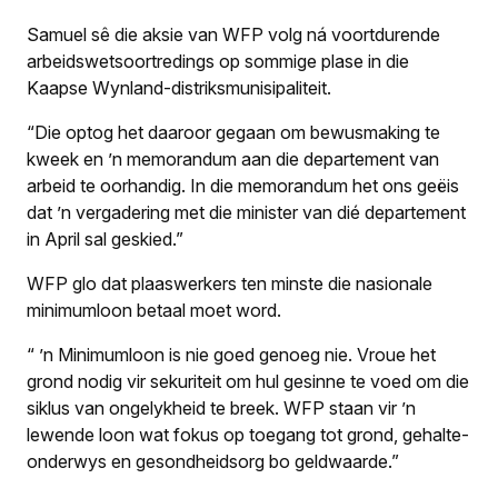
Samuel sê die aksie van WFP volg ná voortdurende
arbeidswetsoortredings op sommige plase in die
Kaapse Wynland-distriksmunisipaliteit.
“Die optog het daaroor gegaan om bewusmaking te
kweek en ’n memorandum aan die departement van
arbeid te oorhandig. In die memorandum het ons geëis
dat ’n vergadering met die minister van dié departement
in April sal geskied.”
WFP glo dat plaaswerkers ten minste die nasionale
minimumloon betaal moet word.
“ ’n Minimumloon is nie goed genoeg nie. Vroue het
grond nodig vir sekuriteit om hul gesinne te voed om die
siklus van ongelykheid te breek. WFP staan vir ’n
lewende loon wat fokus op toegang tot grond, gehalte-
onderwys en gesondheidsorg bo geldwaarde.”