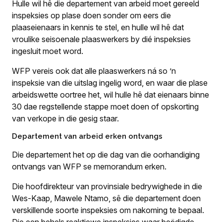
Hulle wil hê die departement van arbeid moet gereeld
inspeksies op plase doen sonder om eers die
plaaseienaars in kennis te stel, en hulle wil hê dat
vroulike seisoenale plaaswerkers by dié inspeksies
ingesluit moet word.
WFP vereis ook dat alle plaaswerkers ná so ’n
inspeksie van die uitslag ingelig word, en waar die plase
arbeidswette oortree het, wil hulle hê dat eienaars binne
30 dae regstellende stappe moet doen of opskorting
van verkope in die gesig staar.
Departement van arbeid erken ontvangs
Die departement het op die dag van die oorhandiging
ontvangs van WFP se memorandum erken.
Die hoofdirekteur van provinsiale bedrywighede in die
Wes-Kaap, Mawele Ntamo, sê die departement doen
verskillende soorte inspeksies om nakoming te bepaal.
Die een behels reaktiewe inspeksies waar beëdigde