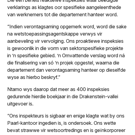
verklarings as klagtes oor spesifieke aangeleenthede
van werknemers tot die departement hanteer word.
“Indien verontagsaming opgemerk word, word die sake
na wetstoepassingsagentskappe verwys vir
aanbeveling vir vervolging. Ons proaktiewe inspeksies
is gewoonlik in die vorm van sektorspesifieke projekte
in ’n spesifieke gebied. ’n Omvattende verslag word ná
die finalisering van só ’n projek opgestel, waarna die
departement dan verontagsaming hanteer op dieselfde
wyse as hierbo beskryf.”
Ntamo wys daarop dat meer as 400 inspeksies
gedurende hierdie boekjaar in die Drakenstein-vallei
uitgevoer is.
“Ons inspekteurs is sigbaar en enige klagte wat by ons
Paarl-kantoor ingedien is, is ondersoek. Ons wette
bevat strawwe vir wetsoortredings en is geïnkorporeer