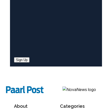
e
d
)
Sign Up
About
Categories