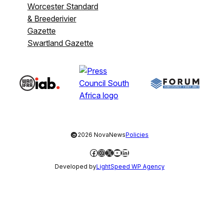
Worcester Standard
& Breederivier
Gazette
Swartland Gazette
©
2026 NovaNews
Policies
Facebook
Instagram
X
YouTube
LinkedIn
Developed by
LightSpeed WP Agency