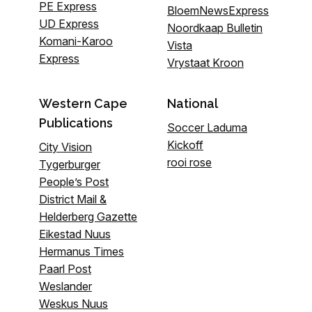
PE Express
BloemNewsExpress
UD Express
Noordkaap Bulletin
Komani-Karoo
Vista
Express
Vrystaat Kroon
Western Cape
National
Publications
Soccer Laduma
Kickoff
City Vision
rooi rose
Tygerburger
People’s Post
District Mail &
Helderberg Gazette
Eikestad Nuus
Hermanus Times
Paarl Post
Weslander
Weskus Nuus