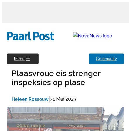
Skip
to
content
Community
Menu
Plaasvroue eis strenger
inspeksies op plase
Heleen Rossouw
|
31 Mar 2023