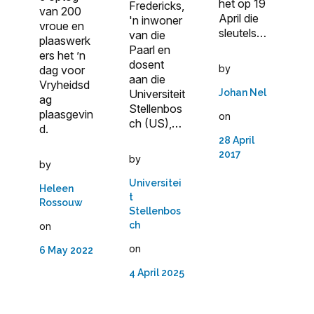
het op 19
Fredericks,
van 200
April die
'n inwoner
vroue en
sleutels…
van die
plaaswerk
Paarl en
ers het ’n
dosent
by
dag voor
aan die
Vryheidsd
Universiteit
Johan Nel
ag
Stellenbos
plaasgevin
on
ch (US),…
d.
28 April
2017
by
by
Universitei
Heleen
t
Rossouw
Stellenbos
ch
on
on
6 May 2022
4 April 2025