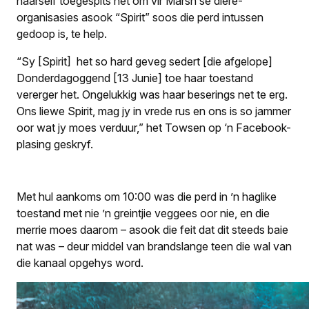
haarself toegespits het om vir Marsh se diere-
organisasies asook “Spirit” soos die perd intussen
gedoop is, te help.
“Sy [Spirit] het so hard geveg sedert [die afgelope]
Donderdagoggend [13 Junie] toe haar toestand
vererger het. Ongelukkig was haar beserings net te erg.
Ons liewe Spirit, mag jy in vrede rus en ons is so jammer
oor wat jy moes verduur,” het Towsen op ‘n Facebook-
plasing geskryf.
Met hul aankoms om 10:00 was die perd in ’n haglike
toestand met nie ’n greintjie veggees oor nie, en die
merrie moes daarom – asook die feit dat dit steeds baie
nat was – deur middel van brandslange teen die wal van
die kanaal opgehys word.