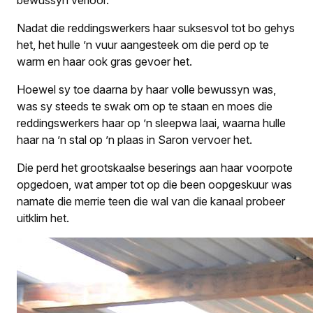
bewussyn verloor.
Nadat die reddingswerkers haar suksesvol tot bo gehys
het, het hulle ’n vuur aangesteek om die perd op te
warm en haar ook gras gevoer het.
Hoewel sy toe daarna by haar volle bewussyn was,
was sy steeds te swak om op te staan en moes die
reddingswerkers haar op ’n sleepwa laai, waarna hulle
haar na ’n stal op ’n plaas in Saron vervoer het.
Die perd het grootskaalse beserings aan haar voorpote
opgedoen, wat amper tot op die been oopgeskuur was
namate die merrie teen die wal van die kanaal probeer
uitklim het.