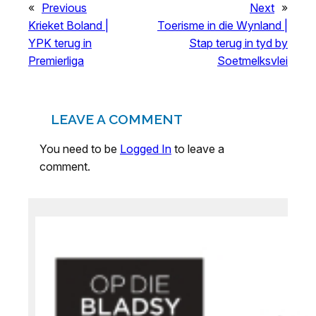
«
Previous
Next
»
Krieket Boland |
Toerisme in die Wynland |
YPK terug in
Stap terug in tyd by
Premierliga
Soetmelksvlei
LEAVE A COMMENT
You need to be
Logged In
to leave a
comment.