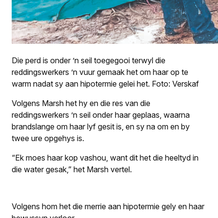
Die perd is onder ’n seil toegegooi terwyl die
reddingswerkers ’n vuur gemaak het om haar op te
warm nadat sy aan hipotermie gelei het. Foto: Verskaf
Volgens Marsh het hy en die res van die
reddingswerkers ’n seil onder haar geplaas, waarna
brandslange om haar lyf gesit is, en sy na om en by
twee ure opgehys is.
“Ek moes haar kop vashou, want dit het die heeltyd in
die water gesak,” het Marsh vertel.
Volgens hom het die merrie aan hipotermie gely en haar