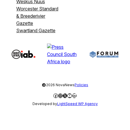
Weskus Nuus
Worcester Standard
& Breederivier
Gazette
Swartland Gazette
©
2026 NovaNews
Policies
Facebook
Instagram
X
YouTube
LinkedIn
Developed by
LightSpeed WP Agency