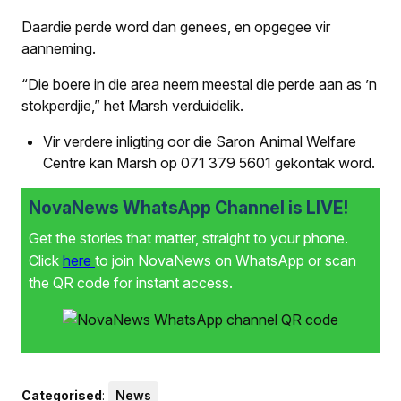
Daardie perde word dan genees, en opgegee vir
aanneming.
“Die boere in die area neem meestal die perde aan as ’n
stokperdjie,” het Marsh verduidelik.
Vir verdere inligting oor die Saron Animal Welfare
Centre kan Marsh op 071 379 5601 gekontak word.
NovaNews WhatsApp Channel is LIVE!
Get the stories that matter, straight to your phone.
Click
here
to join NovaNews on WhatsApp or scan
the QR code for instant access.
Categorised
:
News