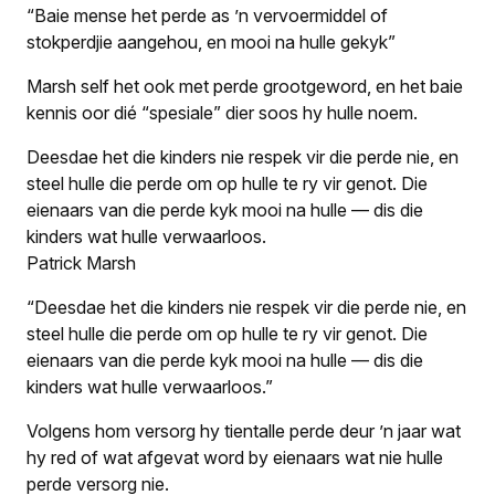
“Baie mense het perde as ’n vervoermiddel of
stokperdjie aangehou, en mooi na hulle gekyk”
Marsh self het ook met perde grootgeword, en het baie
kennis oor dié “spesiale” dier soos hy hulle noem.
Deesdae het die kinders nie respek vir die perde nie, en
steel hulle die perde om op hulle te ry vir genot. Die
eienaars van die perde kyk mooi na hulle — dis die
kinders wat hulle verwaarloos.
Patrick Marsh
“Deesdae het die kinders nie respek vir die perde nie, en
steel hulle die perde om op hulle te ry vir genot. Die
eienaars van die perde kyk mooi na hulle — dis die
kinders wat hulle verwaarloos.”
Volgens hom versorg hy tientalle perde deur ’n jaar wat
hy red of wat afgevat word by eienaars wat nie hulle
perde versorg nie.