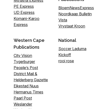
Mthatha Express
PE Express
BloemNewsExpress
UD Express
Noordkaap Bulletin
Komani-Karoo
Vista
Express
Vrystaat Kroon
Western Cape
National
Publications
Soccer Laduma
Kickoff
City Vision
rooi rose
Tygerburger
People’s Post
District Mail &
Helderberg Gazette
Eikestad Nuus
Hermanus Times
Paarl Post
Weslander