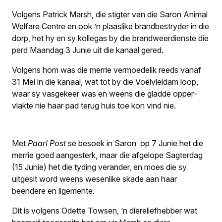
Volgens Patrick Marsh, die stigter van die Saron Animal
Welfare Centre en ook ’n plaaslike brandbestryder in die
dorp, het hy en sy kollegas by die brandweerdienste die
perd Maandag 3 Junie uit die kanaal gered.
Volgens hom was die merrie vermoedelik reeds vanaf
31 Mei in die kanaal, wat tot by die Voëlvleidam loop,
waar sy vasgekeer was en weens die gladde opper­
vlakte nie haar pad terug huis toe kon vind nie.
Met
Paarl Post
se besoek in Saron op 7 Junie het die
merrie goed aangesterk, maar die afgelope Sagterdag
(15 Junie) het die tyding verander, en moes die sy
uitgesit word weens wesenlike skade aan haar
beendere en ligemente.
Dit is volgens Odette Towsen, ‘n diereliefhebber wat