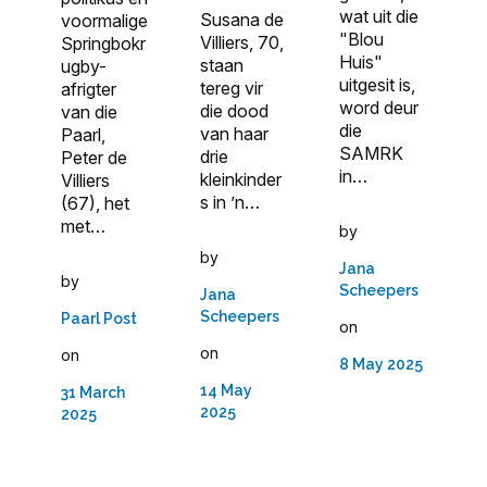
wat uit die
Susana de
voormalige
"Blou
Villiers, 70,
Springbokr
Huis"
staan
ugby-
uitgesit is,
tereg vir
afrigter
word deur
die dood
van die
die
van haar
Paarl,
SAMRK
drie
Peter de
in…
kleinkinder
Villiers
s in ’n…
(67), het
met…
by
by
Jana
by
Scheepers
Jana
Scheepers
Paarl Post
on
on
on
8 May 2025
14 May
31 March
2025
2025