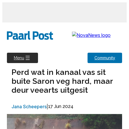
Skip
to
content
Community
Menu
Perd wat in kanaal vas sit
buite Saron veg hard, maar
deur veearts uitgesit
Jana Scheepers
|
17 Jun 2024