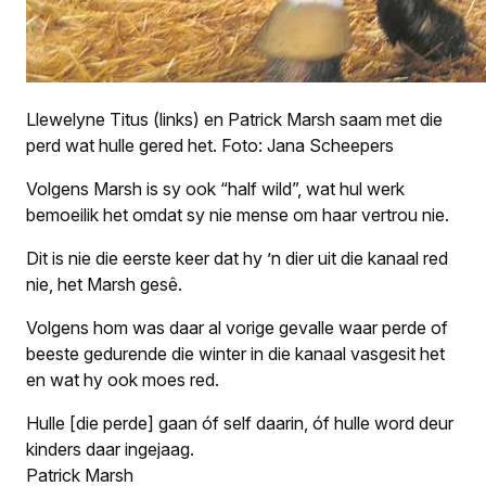
Llewelyne Titus (links) en Patrick Marsh saam met die
perd wat hulle gered het. Foto: Jana Scheepers
Volgens Marsh is sy ook “half wild”, wat hul werk
bemoeilik het omdat sy nie mense om haar vertrou nie.
Dit is nie die eerste keer dat hy ’n dier uit die kanaal red
nie, het Marsh gesê.
Volgens hom was daar al vorige gevalle waar perde of
beeste gedurende die winter in die kanaal vasgesit het
en wat hy ook moes red.
Hulle [die perde] gaan óf self daarin, óf hulle word deur
kinders daar ingejaag.
Patrick Marsh