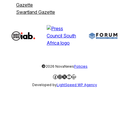
Gazette
Swartland Gazette
©
2026 NovaNews
Policies
Facebook
Instagram
X
YouTube
LinkedIn
Developed by
LightSpeed WP Agency