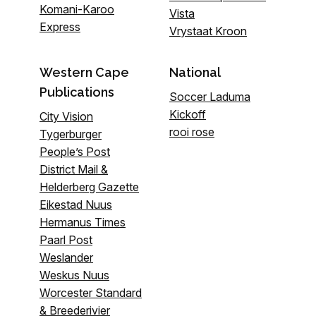
Komani-Karoo
Vista
Express
Vrystaat Kroon
Western Cape
National
Publications
Soccer Laduma
Kickoff
City Vision
rooi rose
Tygerburger
People’s Post
District Mail &
Helderberg Gazette
Eikestad Nuus
Hermanus Times
Paarl Post
Weslander
Weskus Nuus
Worcester Standard
& Breederivier