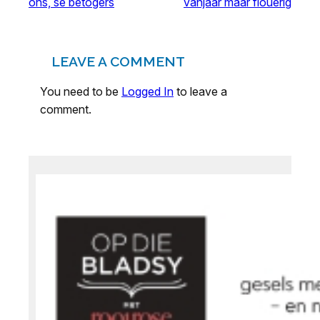
ons, sê betogers
vanjaar maar flouerig
LEAVE A COMMENT
You need to be
Logged In
to leave a
comment.