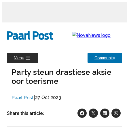
Skip
to
content
Community
Menu
Party steun drastiese aksie
oor toerisme
|
27 Oct 2023
Paarl Post
Share this article: