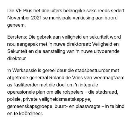
Die VF Plus het drie uiters belangrike sake reeds sedert
November 2021 se munisipale verkiesing aan boord
geneem.
Eerstens: Die gebrek aan veiligheid en sekuriteit word
nou aangepak met ’n nuwe direktoraat: Veiligheid en
Sekuriteit en die aanstelling van ’n nuwe uitvoerende
direkteur.
’n Werksessie is gereël deur die stadsbestuurder met
afgetrede generaal Roland de Vries van weermagfaam
as fasiliteerder met die doel om ’n integrale
operasionele plan om alle rolspelers – die stadsraad,
polisie, private veiligheids­maat­skappye,
gemeenskapsgroepe, buurt- en plaaswagte – in te bind
en te koördineer.