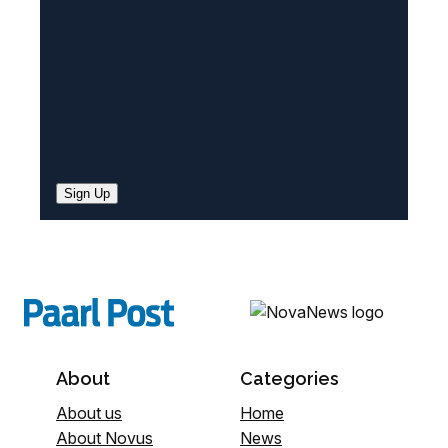
)
Sign Up
About
Categories
About us
Home
About Novus
News