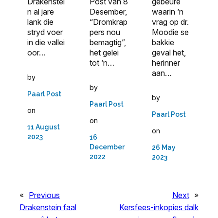
Drakenstei
Post van 8
gebeure
n al jare
Desember,
waarin ’n
lank die
“Dromkrap
vrag op dr.
stryd voer
pers nou
Moodie se
in die vallei
bemagtig”,
bakkie
oor…
het gelei
geval het,
tot ’n…
herinner
aan…
by
by
Paarl Post
by
Paarl Post
on
Paarl Post
on
11 August
on
2023
16
December
26 May
2022
2023
«
Previous
Next
»
Drakenstein faal
Kersfees-inkopies dalk