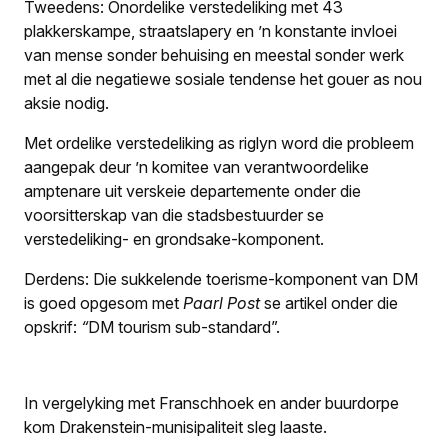
Tweedens: Onordelike verstedeliking met 43
plakkerskampe, straatslapery en ’n konstante invloei
van mense sonder behuising en meestal sonder werk
met al die negatiewe sosiale tendense het gouer as nou
aksie nodig.
Met ordelike verstedeliking as riglyn word die probleem
aangepak deur ’n komitee van verantwoordelike
amptenare uit verskeie departemente onder die
voorsitterskap van die stadsbestuurder se
verstedeliking- en grondsake-komponent.
Derdens: Die sukkelende toerisme-komponent van DM
is goed opgesom met
Paarl Post
se artikel onder die
opskrif:
“
DM tourism sub-standard
”.
In vergelyking met Franschhoek en ander buurdorpe
kom Drakenstein-munisipaliteit sleg laaste.