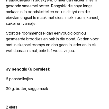
Paasbolletjies in dik skywe. Smeer dan elkeen met ’n
gesonde smeersel botter. Rangskik die snye langs
mekaar in ’n oondskottel en nou is dit tyd om die
eiervlamengsel te maak met eiers, melk, room, kaneel,
suiker en vanielje.
Stort die roommengsel dan eenvoudig oor jou
gesmeerde broodjies en bak in die oond. Sit dan voor
met ’n skepsel roomys en dan gaan ’n ieder en ’n elk
wat daaraan smul, baie lief wees vir jou.
Jy benodig (6 porsies):
6 paasbolletjies
30 g. botter, saggemaak
2 eiers