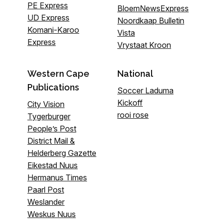
PE Express
BloemNewsExpress
UD Express
Noordkaap Bulletin
Komani-Karoo
Vista
Express
Vrystaat Kroon
Western Cape
National
Publications
Soccer Laduma
Kickoff
City Vision
rooi rose
Tygerburger
People’s Post
District Mail &
Helderberg Gazette
Eikestad Nuus
Hermanus Times
Paarl Post
Weslander
Weskus Nuus