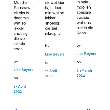
’n baie
Met die
ek wat hier
mooi en
Paasnawe
is, is daar
spesiale
ek hier is
min wat so
tradisie
daar min
lekker
wat ons
wat so
snoesig
hier in die
lekker
die siel
Kaap…
snoesig
inkruip…
die siel
inkruip
by
by
soos…
Lise Beyers
Lise Beyers
by
on
on
Lise Beyers
29 March
11 April
2024
2022
on
15 April
2022