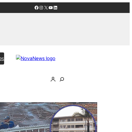
Facebook
Instagram
X
YouTube
LinkedIn
es