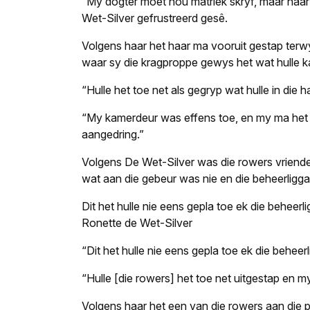
“My dogter moet nou matriek skryf, maar haar I
Wet-Silver gefrustreerd gesê.
Volgens haar het haar ma vooruit gestap terw
waar sy die kragproppe gewys het wat hulle k
“Hulle het toe net als gegryp wat hulle in die 
“My kamerdeur was effens toe, en my ma het ge
aangedring.”
Volgens De Wet-Silver was die rowers vriendeli
wat aan die gebeur was nie en die beheerligg
Dit het hulle nie eens gepla toe ek die beheerli
Ronette de Wet-Silver
“Dit het hulle nie eens gepla toe ek die beheerl
“Hulle [die rowers] het toe net uitgestap en m
Volgens haar het een van die rowers aan die p