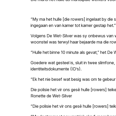
“My ma het hulle [die rowers] ingelaat by die
ingegaan en van kamer tot kamer gestap het.”
Volgens De Wet-Silver was sy onbewus van wat
woonstel was terwyl haar bejaarde ma die row
“Hulle het binne 10 minute als gevat,” het De 
Goedere wat gesteel is, sluit in twee slimfone
identiteitsdokumente (ID’s).
“Ek het nie besef wat besig was om te gebeur n
Die polisie het vir ons gesê hulle [rowers] tei
Ronette de Wet-Silver
“Die polisie het vir ons gesê hulle [rowers] te