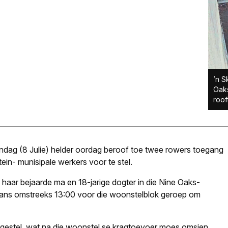
’n S
Oaks
roof
andag (8 Julie) helder oordag beroof toe twee rowers toegang
tein- munisipale werkers voor te stel.
haar bejaarde ma en 18-jarige dogter in die Nine Oaks-
mans omstreeks 13:00 voor die woonstelblok geroep om
rgestel, wat na die woonstel se kragtoevoer moes omsien.