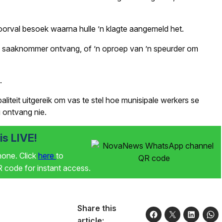
 voorval besoek waarna hulle ’n klagte aangemeld het.
’n saaknommer ontvang, of ’n oproep van ’n speurder om
.
liteit uitgereik om vas te stel hoe munisipale werkers se
g ontvang nie.
s LIVE!
phone. Click
here
to
code for instant access.
Share this
article: