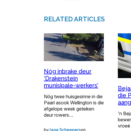
RELATED ARTICLES
Nóg inbrake deur
‘Drakenstein
munisipale-werkers’
Beja
die 
Nóg twee huisgesinne in die
aang
Paarl asook Wellington is die
afgelope week geteiken
'n Bej
deur rowers…
beweri
vroeë
by
on
Jana Scheepers