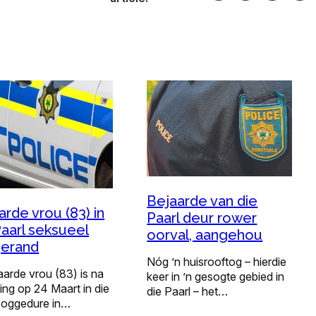
Bejaarde van die
arde vrou (83) in
Paarl deur rower
Paarl seksueel
oorval, aangehou
erand
Nóg ’n huisrooftog – hierdie
aarde vrou (83) is na
keer in ’n gesogte gebied in
ng op 24 Maart in die
die Paarl – het…
 oggedure in…