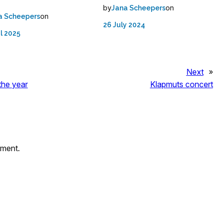
by
on
Jana Scheepers
on
a Scheepers
26 July 2024
il 2025
Next
»
 the year
Klapmuts concert
mment.