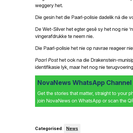
weggery het.
Die gesin het die Paarl-polisie dadelik ná die
De Wet-Silver het egter gesê sy het nog nie 
vingerafdrukke te neem nie.
Die Paarl-polisie het nie op navrae reageer nie
Paarl Post
het ook na die Drakenstein-munisipa
identifikasie lyk, maar het nog nie terugvoerin
NovaNews WhatsApp Channel i
Get the stories that matter, straight to your 
join NovaNews on WhatsApp or scan the QR 
Categorised
:
News