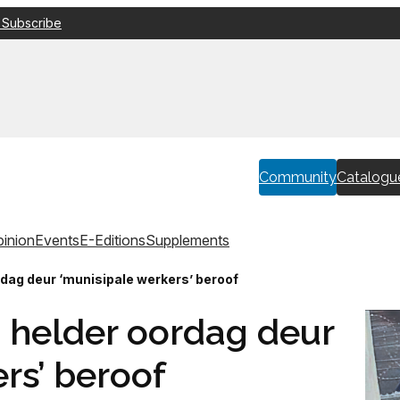
 Subscribe
Community
Catalogu
inion
Events
E-Editions
Supplements
rdag deur ‘munisipale werkers’ beroof
n helder oordag deur
rs’ beroof