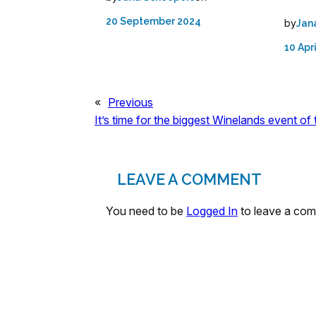
20 September 2024
by
Jan
10 Apr
«
Previous
It’s time for the biggest Winelands event of
LEAVE A COMMENT
You need to be
Logged In
to leave a co