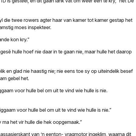
D is gesteel, en dit gaan lank vat om weer een te kry,” het De
yl die twee rowers agter haar van kamer tot kamer gestap het
amstig moes inspekteer.
hande kon kry.”
sê hulle hoef nie daar in te gaan nie, maar hulle het daarop
k en glad nie haastig nie; nie eens toe sy op uiteindelik besef
aam gebel het.
ggaam voor hulle bel om uit te vind wie hulle is nie.
iggaam voor hulle bel om uit te vind wie hulle is nie.”
y ma het vir hulle die hek oopgemaak.”
assasierskant van ’n eenton- vragmotor ingeklim, waarna dit