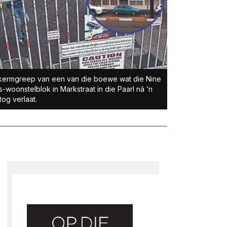
kermgreep van een van die boewe wat die Nine
-woonstelblok in Markstraat in die Paarl ná ’n
tog verlaat.