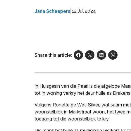
Jana Scheepers
|
12 Jul 2024
Share this article:
’n Huisgesin van die Paarl is die afgelope Ma
tot ’n woning verkry het deur hulle as Drakens
Volgens Ronette de Wet-Silver, wat saam met 
woonstelblok in Markstraat woon, het twee 
toegang tot die woonstelblok te kry.
Die mans het hulle as munisipale werkers voo