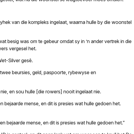
 syhek van die kompleks ingelaat, waarna hulle by die woonstel
 besig was om te gebeur omdat sy in ’n ander vertrek in die
ers vergesel het.
Wet-Silver gesê.
, twee beursies, geld, paspoorte, rybewyse en
ie, en sou hulle [die rowers] nooit ingelaat nie.
ken bejaarde mense, en dit is presies wat hulle gedoen het.
iken bejaarde mense, en dit is presies wat hulle gedoen het.”