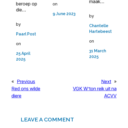
maak…
beroep op
on
die…
9 June 2023
by
by
Chantelle
Hartebeest
Paarl Post
on
on
31 March
25 April
2025
2025
«
Previous
Next
»
Red ons wilde
VGK W’ton reik uit na
diere
ACVV
LEAVE A COMMENT