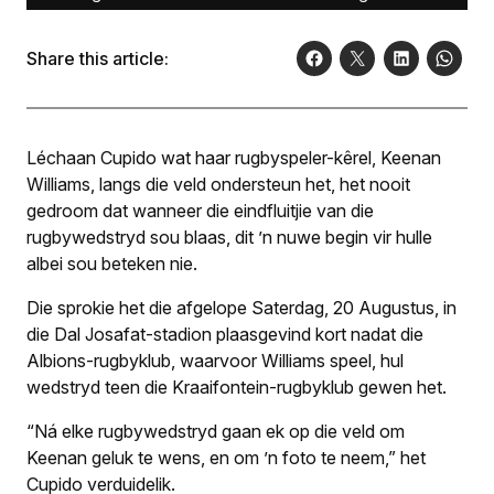
Share this article:
Léchaan Cupido wat haar rugbyspeler-kêrel, Keenan
Williams, langs die veld ondersteun het, het nooit
gedroom dat wanneer die eindfluitjie van die
rugbywedstryd sou blaas, dit ’n nuwe begin vir hulle
albei sou beteken nie.
Die sprokie het die afgelope Saterdag, 20 Augustus, in
die Dal Josafat-stadion plaasgevind kort nadat die
Albions-rugbyklub, waarvoor Williams speel, hul
wedstryd teen die Kraaifontein-rugbyklub gewen het.
“Ná elke rugbywedstryd gaan ek op die veld om
Keenan geluk te wens, en om ’n foto te neem,” het
Cupido verduidelik.