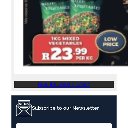
Read the Latest E-Edition
Subscribe to our Newsletter
E