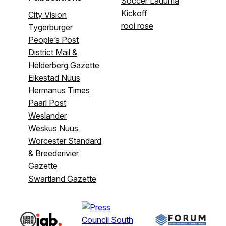
Soccer Laduma
Kickoff
City Vision
rooi rose
Tygerburger
People’s Post
District Mail &
Helderberg Gazette
Eikestad Nuus
Hermanus Times
Paarl Post
Weslander
Weskus Nuus
Worcester Standard
& Breederivier
Gazette
Swartland Gazette