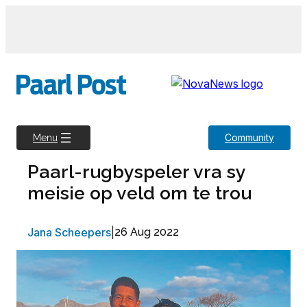
Skip
to
content
Community
Menu
Paarl-rugbyspeler vra sy
meisie op veld om te trou
Jana Scheepers
|
26 Aug 2022