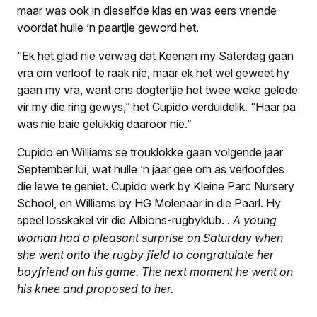
maar was ook in dieselfde klas en was eers vriende
voordat hulle ’n paartjie geword het.
“Ek het glad nie verwag dat Keenan my Saterdag gaan
vra om verloof te raak nie, maar ek het wel geweet hy
gaan my vra, want ons dogtertjie het twee weke gelede
vir my die ring gewys,” het Cupido verduidelik. “Haar pa
was nie baie gelukkig daaroor nie.”
Cupido en Williams se trouklokke gaan volgende jaar
September lui, wat hulle ’n jaar gee om as verloof­des
die lewe te geniet. Cupido werk by Kleine Parc Nursery
School, en Williams by HG Molenaar in die Paarl. Hy
speel losskakel vir die Albions-rugbyklub.
A young
.
woman had a pleasant surprise on Saturday when
she went onto the rugby field to congratulate her
boyfriend on his game. The next moment he went on
his knee and proposed to her.