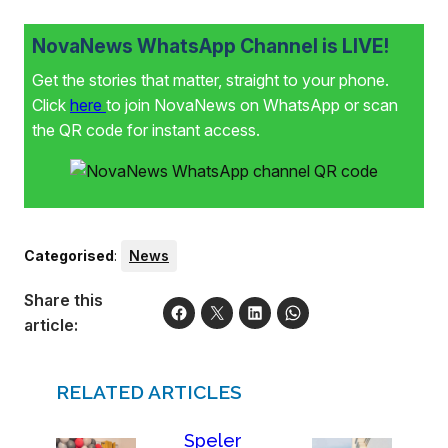
NovaNews WhatsApp Channel is LIVE!
Get the stories that matter, straight to your phone.
Click
here
to join NovaNews on WhatsApp or scan
the QR code for instant access.
Categorised
:
News
Share this
article:
RELATED ARTICLES
Speler