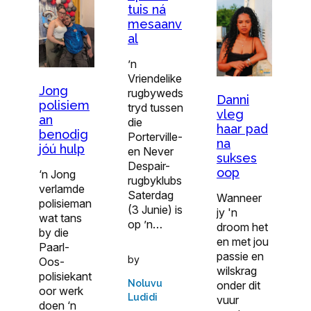
tuis ná
mesaanv
al
’n
Vriendelike
Jong
rugbyweds
Danni
polisiem
tryd tussen
vleg
an
die
haar pad
benodig
Porterville-
na
jóú hulp
en Never
sukses
Despair-
oop
‘n Jong
rugbyklubs
verlamde
Saterdag
Wanneer
polisieman
(3 Junie) is
jy 'n
wat tans
op ’n…
droom het
by die
en met jou
Paarl-
passie en
by
Oos-
wilskrag
polisiekant
Noluvu
onder dit
oor werk
Ludidi
vuur
doen ‘n