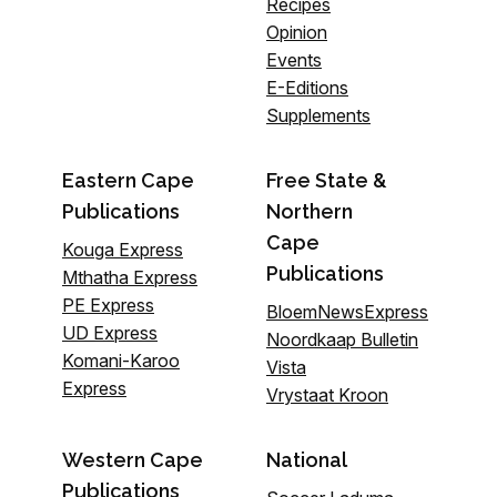
Recipes
Opinion
Events
E-Editions
Supplements
Eastern Cape
Free State &
Publications
Northern
Cape
Kouga Express
Publications
Mthatha Express
PE Express
BloemNewsExpress
UD Express
Noordkaap Bulletin
Komani-Karoo
Vista
Express
Vrystaat Kroon
Western Cape
National
Publications