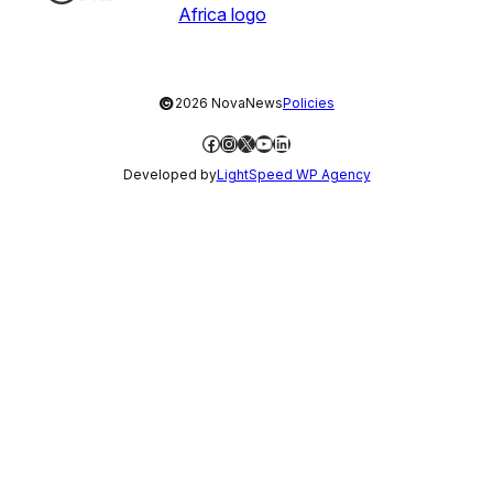
©
2026 NovaNews
Policies
Facebook
Instagram
X
YouTube
LinkedIn
Developed by
LightSpeed WP Agency