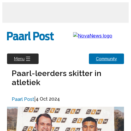
Skip
to
content
Community
Menu
Paarl-leerders skitter in
atletiek
|
4 Oct 2024
Paarl Post