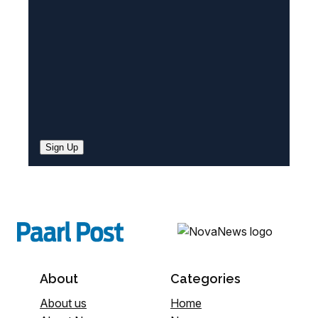
d
)
Sign Up
About
Categories
About us
Home