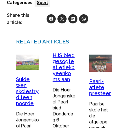
Categorised
:
Sport
Share this
article:
RELATED ARTICLES
HJS bied
gesogte
atletiekb
yeenko
ms aan
Suide
Paarl-
wen
atlete
Die Hoër
skolestry
presteer
Jongensko
d teen
ol Paarl
noorde
Paarlse
bied
skole het
Donderda
Die Hoër
die
g 6
Jongensko
afgelope
Oktober
ol Paarl –
naweek