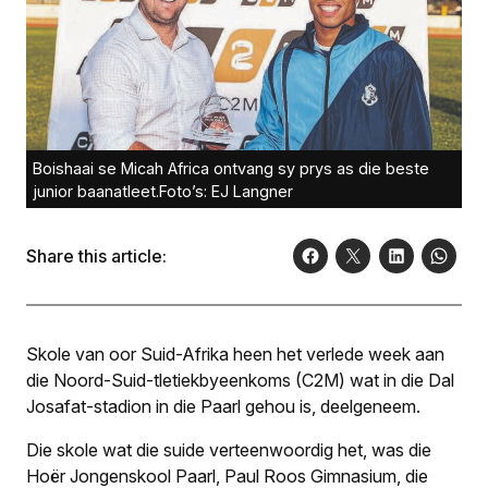
Boishaai se Micah Africa ontvang sy prys as die beste
junior baanatleet.Foto’s: EJ Langner
Share this article:
Skole van oor Suid-Afrika heen het verlede week aan
die Noord-Suid-tletiekbyeenkoms (C2M) wat in die Dal
Josafat-stadion in die Paarl gehou is, deelgeneem.
Die skole wat die suide verteenwoordig het, was die
Hoër Jongenskool Paarl, Paul Roos Gimnasium, die