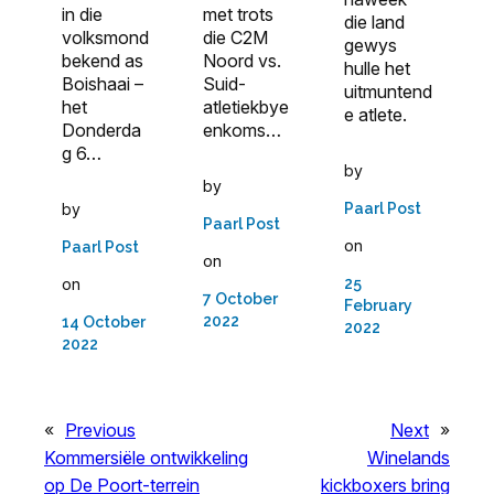
met trots
in die
die land
die C2M
volksmond
gewys
Noord vs.
bekend as
hulle het
Suid-
Boishaai –
uitmuntend
atletiekbye
het
e atlete.
enkoms…
Donderda
g 6…
by
by
Paarl Post
by
Paarl Post
on
Paarl Post
on
25
on
7 October
February
2022
14 October
2022
2022
«
Previous
Next
»
Kommersiële ontwikkeling
Winelands
op De Poort-terrein
kickboxers bring