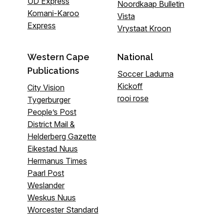
UD Express
Noordkaap Bulletin
Komani-Karoo
Vista
Express
Vrystaat Kroon
Western Cape
National
Publications
Soccer Laduma
Kickoff
City Vision
rooi rose
Tygerburger
People’s Post
District Mail &
Helderberg Gazette
Eikestad Nuus
Hermanus Times
Paarl Post
Weslander
Weskus Nuus
Worcester Standard