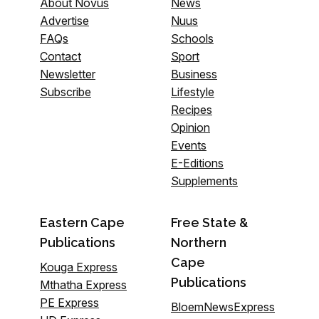
About Novus
News
Advertise
Nuus
FAQs
Schools
Contact
Sport
Newsletter
Business
Subscribe
Lifestyle
Recipes
Opinion
Events
E-Editions
Supplements
Eastern Cape
Free State &
Publications
Northern
Cape
Kouga Express
Publications
Mthatha Express
PE Express
BloemNewsExpress