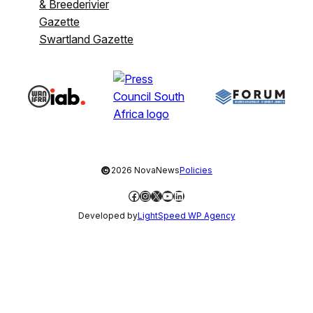
& Breederivier
Gazette
Swartland Gazette
©
2026 NovaNews
Policies
Facebook
Instagram
X
YouTube
LinkedIn
Developed by
LightSpeed WP Agency