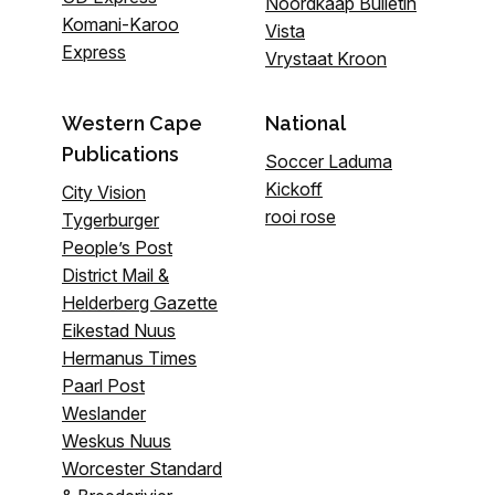
Noordkaap Bulletin
Komani-Karoo
Vista
Express
Vrystaat Kroon
Western Cape
National
Publications
Soccer Laduma
Kickoff
City Vision
rooi rose
Tygerburger
People’s Post
District Mail &
Helderberg Gazette
Eikestad Nuus
Hermanus Times
Paarl Post
Weslander
Weskus Nuus
Worcester Standard