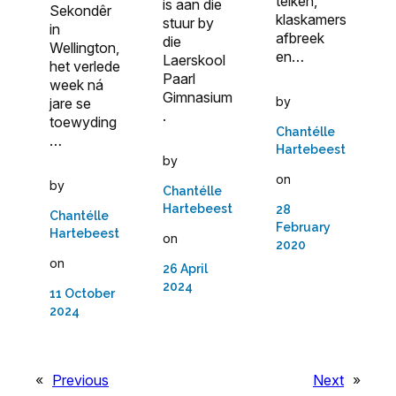
teiken,
is aan die
Sekondêr
klaskamers
stuur by
in
afbreek
die
Wellington,
en…
Laerskool
het verlede
Paarl
week ná
Gimnasium
by
jare se
.
toewyding
Chantélle
…
Hartebeest
by
on
by
Chantélle
Hartebeest
28
Chantélle
February
Hartebeest
on
2020
on
26 April
2024
11 October
2024
«
Previous
Next
»