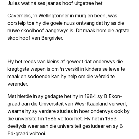
Julies wat ná ses jaar as hoof uitgetree het.
Cavernelis, ’n Wellingtonner in murg en been, was
oorstelp toe hy die goeie nuus ontvang dat hy as die
nuwe skoolhoof aangewys is. Dit maak hom die agtste
skoolhoof van Bergrivier.
Hy het reeds van kleins af geweet dat onderwys die
kragtigste wapen is om ’n verskil in kinders se lewe te
maak en sodoende kan hy help om die wêreld te
verander.
Met hierdie in sy gedagte het hy in 1984 sy B Ekon-
graad aan die Universiteit van Wes-Kaapland verwerf,
waarna hy sy verdere studies in hoër onderwys ook by
die universiteit in 1985 voltooi het. Hy het in 1993
deeltyds weer aan die universiteit gestudeer en sy B
Ed-graad voltooi.