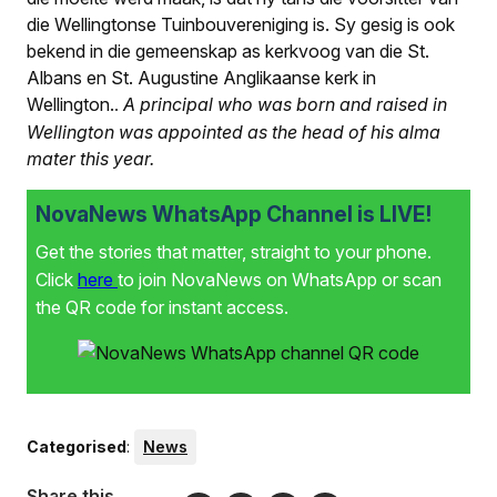
die Wellingtonse Tuinbouvereniging is. Sy gesig is ook
bekend in die gemeenskap as kerkvoog van die St.
Albans en St. Augustine Anglikaanse kerk in
Wellington.
A principal who was born and raised in
.
Wellington was appointed as the head of his alma
mater this year.
NovaNews WhatsApp Channel is LIVE!
Get the stories that matter, straight to your phone.
Click
here
to join NovaNews on WhatsApp or scan
the QR code for instant access.
Categorised
:
News
Share this