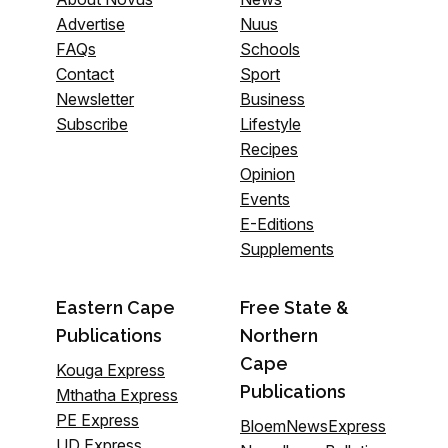
Advertise
Nuus
FAQs
Schools
Contact
Sport
Newsletter
Business
Subscribe
Lifestyle
Recipes
Opinion
Events
E-Editions
Supplements
Eastern Cape
Free State &
Publications
Northern
Cape
Kouga Express
Publications
Mthatha Express
PE Express
BloemNewsExpress
UD Express