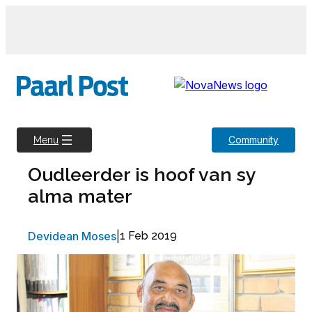
Skip
to
content
Community
Menu
Oudleerder is hoof van sy
alma mater
Devidean Moses
|
1 Feb 2019