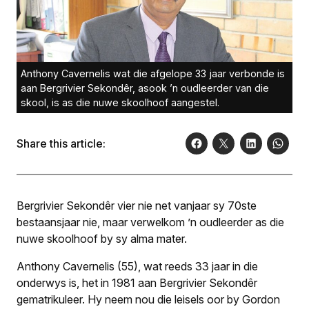
Anthony Cavernelis wat die afgelope 33 jaar verbonde is
aan Bergrivier Sekondêr, asook ’n oudleerder van die
skool, is as die nuwe skoolhoof aangestel.
Share this article:
Bergrivier Sekondêr vier nie net vanjaar sy 70ste
bestaansjaar nie, maar verwelkom ’n oudleerder as die
nuwe skoolhoof by sy alma mater.
Anthony Cavernelis (55), wat reeds 33 jaar in die
onderwys is, het in 1981 aan Bergrivier Sekondêr
gematrikuleer. Hy neem nou die leisels oor by Gordon