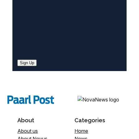
d
)
Sign Up
About
Categories
About us
Home
About Novus
News