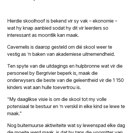
Hierdie skoolhoof is bekend vir sy vak – ekonomie –
wat hy knap aanbied sodat hy dit vir leerders so
interessant as moontlik kan maak.
Cavernelis is daarop gesteld om dié skool weer te
vestig as ’n baken van akademiese uitnemendheid.
Ten spyte van die uitdagings en hulpbronne wat vir die
personeel by Bergrivier beperk is, maak die
onderwysers die beste van die geleentheid vir die 1 150
kinders wat aan hulle toevertrou is.
“My daaglikse visie is om die skool tot my volle
potensiaal te bestuur en ’n verskil in elke kind se lewe te
maak.”
Nog buitemuurse aktiwiteite wat sy lewenspad elke dag
die moeite werd maak, is dat hy tans die voorsitter van