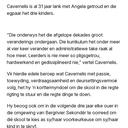
Cavernelis is al 31 jaar lank met Angela getroud en die
egpaar het drie kinders.
“Die onderwys het die afgelope dekades groot
veranderings ondergaan. Die kurrikulum het onder meer
al vier keer verander en administratiewe take raak al
hoe meer. Leerders is nie meer so pligsgetrou,
hardwerkend en gedissiplineerd nie,” vertel Cavernelis.
Vir hierdie edele beroep wat Cavernelis met passie,
toewyding, verdraagsaamheid en deursettingsvermoë
volg, het hy ’n korttermyndoel om die skool in die regte
rigting te stuur en die regte dinge te doen.
Hy beoog ook om in die volgende drie jaar elke ouer in
die omgewing van Bergrivier Sekondêr te oorreed om
dié skool te kies as sy/haar voorkeurkeuse om sy/haar
kind in te skryf.