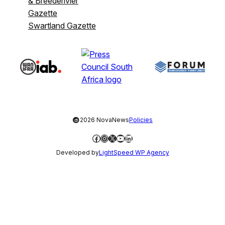
& Breederivier
Gazette
Swartland Gazette
©
2026 NovaNews
Policies
Facebook
Instagram
X
YouTube
LinkedIn
Developed by
LightSpeed WP Agency