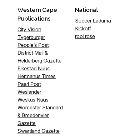
Western Cape
National
Publications
Soccer Laduma
Kickoff
City Vision
rooi rose
Tygerburger
People’s Post
District Mail &
Helderberg Gazette
Eikestad Nuus
Hermanus Times
Paarl Post
Weslander
Weskus Nuus
Worcester Standard
& Breederivier
Gazette
Swartland Gazette