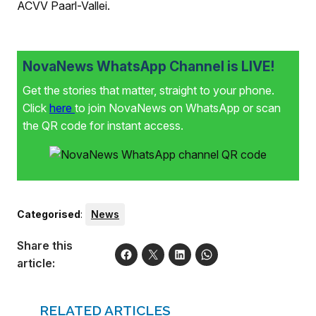
ACVV Paarl-Vallei.
NovaNews WhatsApp Channel is LIVE!
Get the stories that matter, straight to your phone.
Click
here
to join NovaNews on WhatsApp or scan
the QR code for instant access.
Categorised
:
News
Share this
article:
RELATED ARTICLES