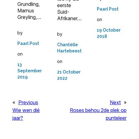
Grundling,
eerste
Paarl Post
Marnus
Suid-
Greyling,…
Afrikaner…
on
19 October
by
by
2018
Paarl Post
Chantélle
Hartebeest
on
on
13
September
21 October
2019
2022
«
Previous
Next
»
Wie wen dié
Roses behou 2de plek op
jaar?
punteleer