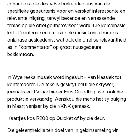
Johann dra die destydse brekende nuus van die
spesifieke gebeurtenis voor en verskaf interessante en
relevante inligting, terwyl bekende en verrassende
temas op die orrel geïmproviseer word. Dié kombinasie
lei tot ’n intense en emosionele musiekreis deur ons
onlangse geskiedenis, wat ook die orrel se relevantheid
as ’n “kommentator” op groot nuusgebeure
beklemtoon.
’n Wye reeks musiek word ingesluit – van klassiek tot
kontemporêr. Die teks is geskryf deur die skrywer,
joernalis en TV-aanbieder Erns Grundling, wat ook die
produksie vervaardig.
Aanskou die mens
het sy buiging
in Maart vanjaar by die KKNK gemaak.
Kaartjies kos R200 op Quicket of by die deur.
Die geleentheid is ten doel van ’n geldinsameling vir