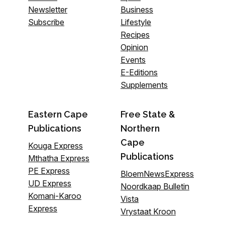
Newsletter
Business
Subscribe
Lifestyle
Recipes
Opinion
Events
E-Editions
Supplements
Eastern Cape
Free State &
Publications
Northern
Cape
Kouga Express
Publications
Mthatha Express
PE Express
BloemNewsExpress
UD Express
Noordkaap Bulletin
Komani-Karoo
Vista
Express
Vrystaat Kroon