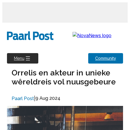
Skip
to
content
Community
Menu
Orrelis en akteur in unieke
wêreldreis vol nuusgebeure
|
9 Aug 2024
Paarl Post