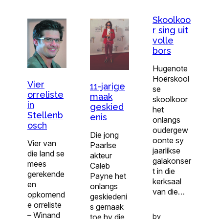
Skoolkoo
r sing uit
volle
bors
Hugenote
Hoërskool
Vier
11-jarige
se
orreliste
maak
skoolkoor
in
geskied
het
Stellenb
enis
onlangs
osch
oudergew
Die jong
oonte sy
Vier van
Paarlse
jaarlikse
die land se
akteur
galakonser
mees
Caleb
t in die
gerekende
Payne het
kerksaal
en
onlangs
van die…
opkomend
geskiedeni
e orreliste
s gemaak
– Winand
by
toe hy die