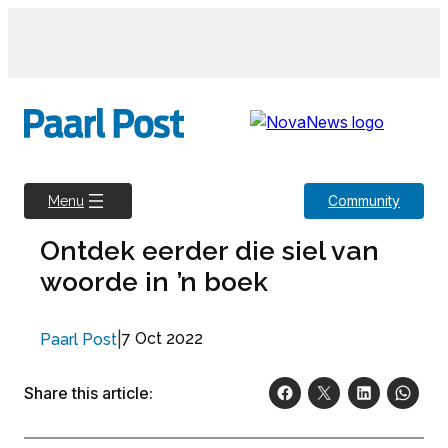
Skip
to
content
Community
Menu
Ontdek eerder die siel van
woorde in ’n boek
|
7 Oct 2022
Paarl Post
Share this article: