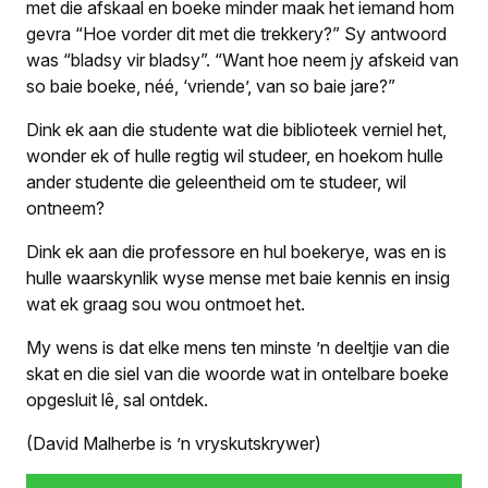
met die afskaal en boeke minder maak het iemand hom
gevra “Hoe vorder dit met die trekkery?” Sy antwoord
was “bladsy vir bladsy”. “Want hoe neem jy afskeid van
so baie boeke, néé, ‘vriende’, van so baie jare?”
Dink ek aan die studente wat die biblioteek verniel het,
wonder ek of hulle regtig wil studeer, en hoekom hulle
ander studente die geleentheid om te studeer, wil
ontneem?
Dink ek aan die professore en hul boekerye, was en is
hulle waarskynlik wyse mense met baie kennis en insig
wat ek graag sou wou ontmoet het.
My wens is dat elke mens ten minste ’n deeltjie van die
skat en die siel van die woorde wat in ontelbare boeke
opgesluit lê, sal ontdek.
(David Malherbe is ’n vryskutskrywer)