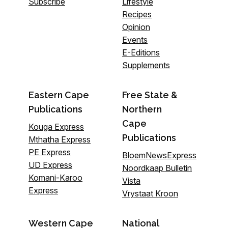
Subscribe
Lifestyle
Recipes
Opinion
Events
E-Editions
Supplements
Eastern Cape
Free State &
Publications
Northern
Cape
Kouga Express
Publications
Mthatha Express
PE Express
BloemNewsExpress
UD Express
Noordkaap Bulletin
Komani-Karoo
Vista
Express
Vrystaat Kroon
Western Cape
National