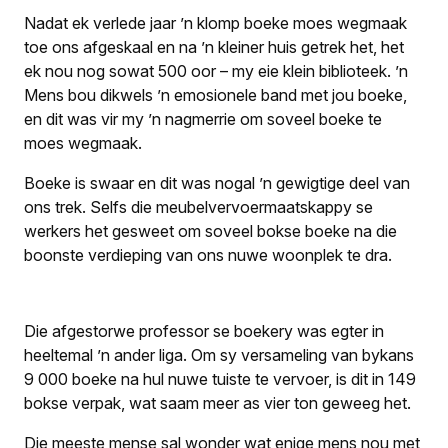
Nadat ek verlede jaar ’n klomp boeke moes wegmaak
toe ons afgeskaal en na ’n kleiner huis getrek het, het
ek nou nog sowat 500 oor – my eie klein biblioteek. ’n
Mens bou dikwels ’n emosionele band met jou boeke,
en dit was vir my ’n nagmerrie om soveel boeke te
moes wegmaak.
Boeke is swaar en dit was nogal ’n gewigtige deel van
ons trek. Selfs die meubelvervoermaatskappy se
werkers het gesweet om soveel bokse boeke na die
boonste verdieping van ons nuwe woonplek te dra.
Die afgestorwe professor se boekery was egter in
heeltemal ’n ander liga. Om sy versameling van bykans
9 000 boeke na hul nuwe tuiste te vervoer, is dit in 149
bokse verpak, wat saam meer as vier ton geweeg het.
Die meeste mense sal wonder wat enige mens nou met