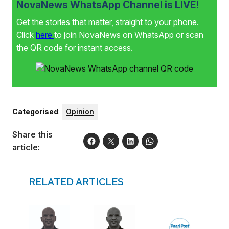
NovaNews WhatsApp Channel is LIVE!
Get the stories that matter, straight to your phone.
Click
here
to join NovaNews on WhatsApp or scan
the QR code for instant access.
Categorised
:
Opinion
Share this
article:
RELATED ARTICLES