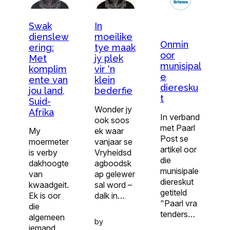
Swak
In
dienslew
moeilike
Onmin
ering:
tye maak
oor
Met
jy plek
munisipal
komplim
vir ‘n
e
ente van
klein
dieresku
jou land,
bederfie
t
Suid-
Wonder jy
Afrika
In verband
ook soos
met Paarl
My
ek waar
Post se
moermeter
vanjaar se
artikel oor
is verby
Vryheidsd
die
dakhoogte
agboodsk
munisipale
van
ap gelewer
diereskut
kwaadgeit.
sal word –
getiteld
Ek is oor
dalk in…
"Paarl vra
die
tenders…
algemeen
by
iemand