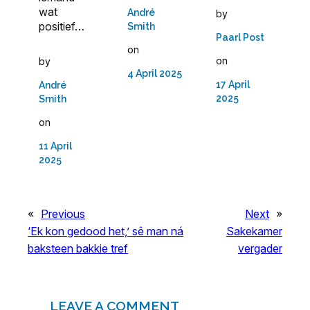
wat
André
by
positief…
Smith
Paarl Post
on
on
by
4 April 2025
17 April
André
2025
Smith
on
11 April
2025
«
Previous
Next
»
‘Ek kon gedood het,’ sê man ná
Sakekamer
baksteen bakkie tref
vergader
LEAVE A COMMENT