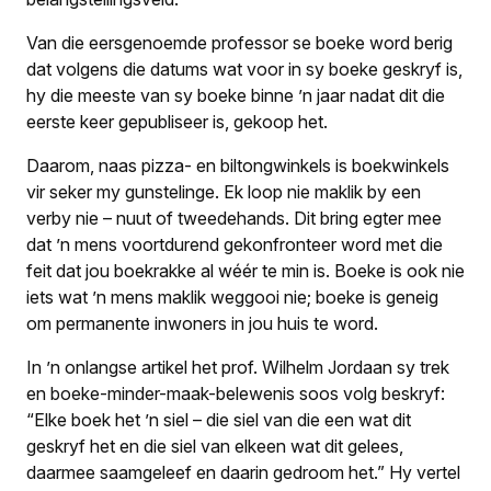
Van die eersgenoemde professor se boeke word berig
dat volgens die datums wat voor in sy boeke geskryf is,
hy die meeste van sy boeke binne ’n jaar nadat dit die
eerste keer gepubliseer is, gekoop het.
Daarom, naas pizza- en biltongwinkels is boekwinkels
vir seker my gunstelinge. Ek loop nie maklik by een
verby nie – nuut of tweedehands. Dit bring egter mee
dat ’n mens voortdurend gekonfronteer word met die
feit dat jou boekrakke al wéér te min is. Boeke is ook nie
iets wat ’n mens maklik weggooi nie; boeke is geneig
om permanente inwoners in jou huis te word.
In ’n onlangse artikel het prof. Wilhelm Jordaan sy trek
en boeke-minder-maak-belewenis soos volg beskryf:
“Elke boek het ’n siel – die siel van die een wat dit
geskryf het en die siel van elkeen wat dit gelees,
daarmee saamgeleef en daarin gedroom het.” Hy vertel