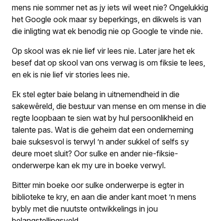
mens nie sommer net as jy iets wil weet nie? Ongelukkig
het Google ook maar sy beperkings, en dikwels is van
die inligting wat ek benodig nie op Google te vinde nie.
Op skool was ek nie lief vir lees nie. Later jare het ek
besef dat op skool van ons verwag is om fiksie te lees,
en ek is nie lief vir stories lees nie.
Ek stel egter baie belang in uitnemendheid in die
sakewêreld, die bestuur van mense en om mense in die
regte loopbaan te sien wat by hul persoonlikheid en
talente pas. Wat is die geheim dat een onderneming
baie suksesvol is terwyl ’n ander sukkel of selfs sy
deure moet sluit? Oor sulke en ander nie-fiksie-
onderwerpe kan ek my ure in boeke verwyl.
Bitter min boeke oor sulke onderwerpe is egter in
biblioteke te kry, en aan die ander kant moet ’n mens
bybly met die nuutste ontwikkelings in jou
belangstellingsveld.