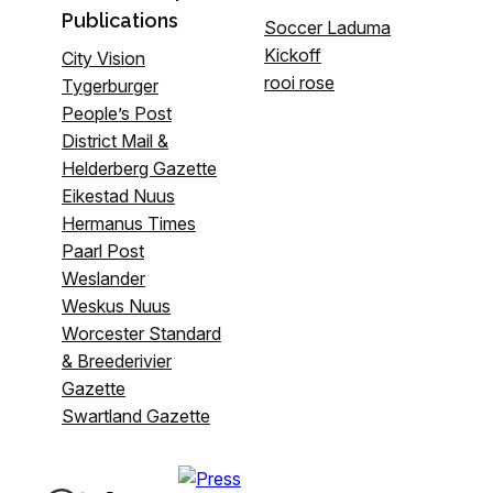
Publications
Soccer Laduma
Kickoff
City Vision
rooi rose
Tygerburger
People’s Post
District Mail &
Helderberg Gazette
Eikestad Nuus
Hermanus Times
Paarl Post
Weslander
Weskus Nuus
Worcester Standard
& Breederivier
Gazette
Swartland Gazette