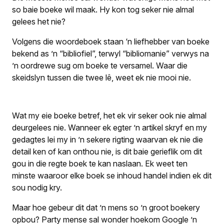
so baie boeke wil maak. Hy kon tog seker nie almal
gelees het nie?
Volgens die woordeboek staan ‘n liefhebber van boeke
bekend as ’n “bibliofiel”, terwyl “bibliomanie” verwys na
’n oordrewe sug om boeke te versamel. Waar die
skeidslyn tussen die twee lê, weet ek nie mooi nie.
Wat my eie boeke betref, het ek vir seker ook nie almal
deurgelees nie. Wanneer ek egter ’n artikel skryf en my
gedagtes lei my in ’n sekere rigting waarvan ek nie die
detail ken of kan onthou nie, is dit baie gerieflik om dit
gou in die regte boek te kan naslaan. Ek weet ten
minste waaroor elke boek se inhoud handel indien ek dit
sou nodig kry.
Maar hoe gebeur dit dat ’n mens so ’n groot boekery
opbou? Party mense sal wonder hoekom Google ’n