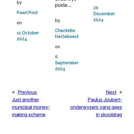
by
poste…
20
Paarl Post
December
2024
by
on
Chantélle
11 October
Hartebeest
2024
on
6
September
2024
«
Previous
Next
»
Just another
Paulus Joubert-
municipal money-
onderwysers vang gees
making scheme
in skooldrag