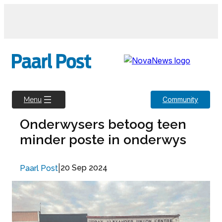
Skip
to
content
Community
Menu
Onderwysers betoog teen
minder poste in onderwys
|
20 Sep 2024
Paarl Post