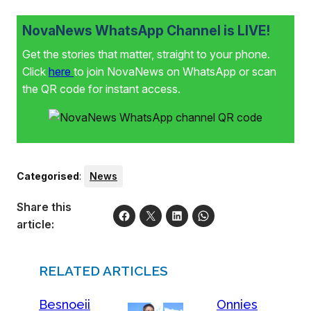
NovaNews WhatsApp Channel is LIVE!
Get the stories that matter, straight to your phone.
Click
here
to join NovaNews on WhatsApp or scan
the QR code for instant access.
Categorised
:
News
Share this
article:
RELATED ARTICLES
Besnoeii
Onnies