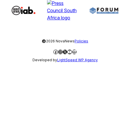
©
2026 NovaNews
Policies
Facebook
Instagram
X
YouTube
LinkedIn
Developed by
LightSpeed WP Agency