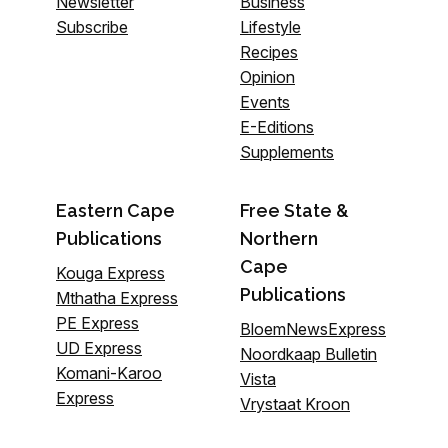
Newsletter
Business
Subscribe
Lifestyle
Recipes
Opinion
Events
E-Editions
Supplements
Eastern Cape
Free State &
Publications
Northern
Cape
Kouga Express
Publications
Mthatha Express
PE Express
BloemNewsExpress
UD Express
Noordkaap Bulletin
Komani-Karoo
Vista
Express
Vrystaat Kroon