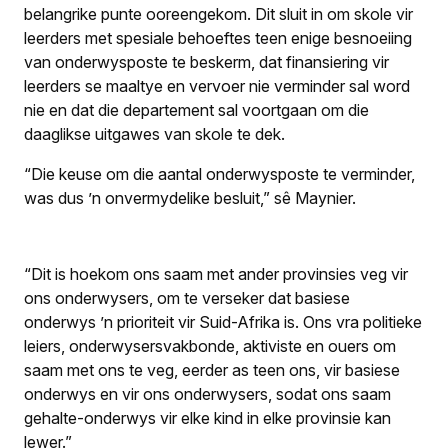
belangrike punte ooreengekom. Dit sluit in om skole vir
leerders met spesiale behoeftes teen enige besnoeiing
van onderwysposte te beskerm, dat finansiering vir
leerders se maaltye en vervoer nie verminder sal word
nie en dat die departement sal voortgaan om die
daaglikse uitgawes van skole te dek.
“Die keuse om die aantal onderwysposte te verminder,
was dus ’n onvermydelike besluit,” sê Maynier.
“Dit is hoekom ons saam met ander provinsies veg vir
ons onderwysers, om te verseker dat basiese
onderwys ’n prioriteit vir Suid-Afrika is. Ons vra politieke
leiers, onderwysersvakbonde, aktiviste en ouers om
saam met ons te veg, eerder as teen ons, vir basiese
onderwys en vir ons onderwysers, sodat ons saam
gehalte-onderwys vir elke kind in elke provinsie kan
lewer.”