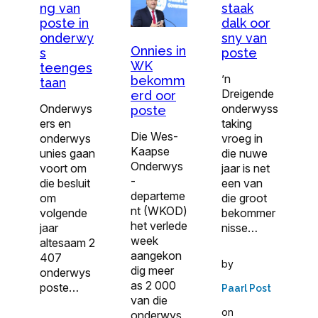
ng van
staak
poste in
dalk oor
onderwy
sny van
Onnies in
s
poste
WK
teenges
’n
bekomm
taan
Dreigende
erd oor
Onderwys
onderwyss
poste
ers en
taking
Die Wes-
onderwys
vroeg in
Kaapse
unies gaan
die nuwe
Onderwys
voort om
jaar is net
-
die besluit
een van
departeme
om
die groot
nt (WKOD)
volgende
bekommer
het verlede
jaar
nisse…
week
altesaam 2
aangekon
407
by
dig meer
onderwys
as 2 000
poste…
Paarl Post
van die
on
onderwys