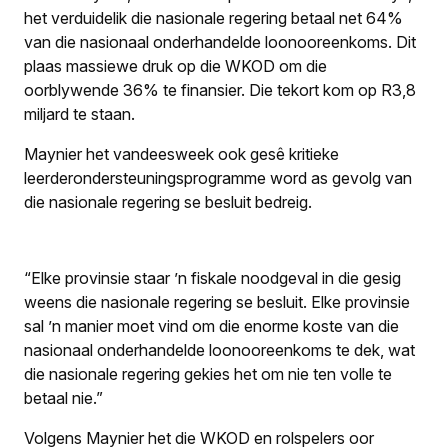
het verduidelik die nasionale regering betaal net 64%
van die nasionaal onderhandelde loonooreenkoms. Dit
plaas massiewe druk op die WKOD om die
oorblywende 36% te finansier. Die tekort kom op R3,8
miljard te staan.
Maynier het vandeesweek ook gesê kritieke
leerderondersteunings­programme word as gevolg van
die nasionale regering se besluit bedreig.
“Elke provinsie staar ’n fiskale noodgeval in die gesig
weens die nasionale regering se besluit. Elke provinsie
sal ’n manier moet vind om die enorme koste van die
nasionaal onderhandelde loonooreenkoms te dek, wat
die nasionale regering gekies het om nie ten volle te
betaal nie.”
Volgens Maynier het die WKOD en rolspelers oor