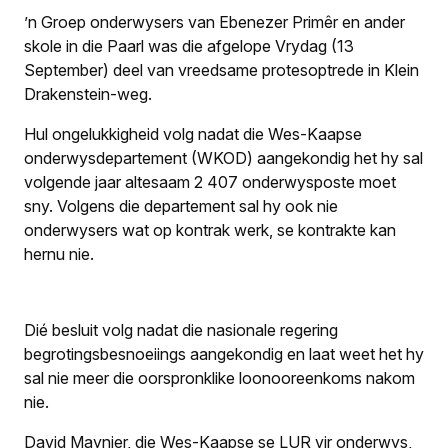
’n Groep onderwysers van Ebenezer Primêr en ander
skole in die Paarl was die afgelope Vrydag (13
September) deel van vreedsame protesoptrede in Klein
Drakenstein-weg.
Hul ongelukkigheid volg nadat die Wes-Kaapse
onderwysdepartement (WKOD) aangekondig het hy sal
volgende jaar altesaam 2 407 onderwysposte moet
sny. Volgens die departement sal hy ook nie
onderwysers wat op kontrak werk, se kontrakte kan
hernu nie.
Dié besluit volg nadat die nasionale regering
begrotingsbesnoeiings aangekondig en laat weet het hy
sal nie meer die oorspronklike loonooreenkoms nakom
nie.
David Maynier, die Wes-Kaapse se LUR vir onderwys,