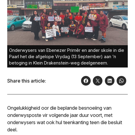
Onderwysers van Ebenezer Primêr en ander skole in die
Paarl het die afgelope Vrydag (13 September) aan ’n
betoging in Klein Drakenstein-weg deelgeneem.
Share this article:
Ongelukkigheid oor die beplande besnoeiing van
onderwysposte vir volgende jaar duur voort, met
onderwysers wat ook hul teenkanting teen die besluit
deel.